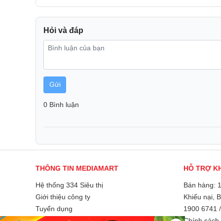
còn tạo ra trải nghiệm xem tuyệt vời hơn với màu s
Ngoài ra, màn hình lớn hơn cũng cho phép hiển thị n
dàng theo dõi các chỉ số sức khỏe và thông báo quan
Hỏi và đáp
Gửi
0 Bình luận
THÔNG TIN MEDIAMART
HỖ TRỢ K
Hệ thống 334 Siêu thị
Bán hàng: 
Giới thiệu công ty
Khiếu nại, 
Tuyển dụng
1900 6741
Liên hệ và góp ý
Chính sách 