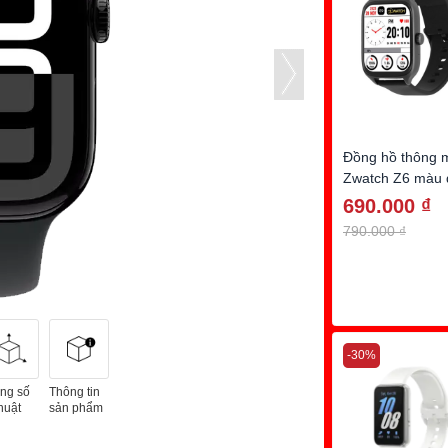
Đồng hồ thông 
Zwatch Z6 màu 
dây Sillicone
690.000 ₫
790.000 ₫
-30%
ng số
Thông tin
huật
sản phẩm