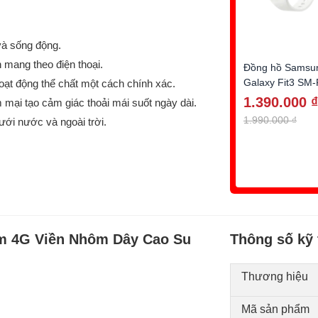
và sống động.
 mang theo điện thoại.
Đồng hồ Samsu
Galaxy Fit3 SM
hoạt động thể chất một cách chính xác.
(Màu bạc)
1.390.000 ₫
mại tạo cảm giác thoải mái suốt ngày dài.
1.990.000 ₫
ới nước và ngoài trời.
mm 4G Viền Nhôm Dây Cao Su
Thông số kỹ 
Thương hiệu
Mã sản phẩm