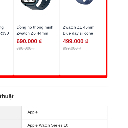
ng
Đồng hồ thông minh
Zwatch Z1 45mm
-R390
Zwatch Z6 44mm
Blue dây silicone
màu Xanh (Blue) dây
690.000 ₫
499.000 ₫
Sillicone
790.000 ₫
999.000 ₫
thuật
Apple
Apple Watch Series 10