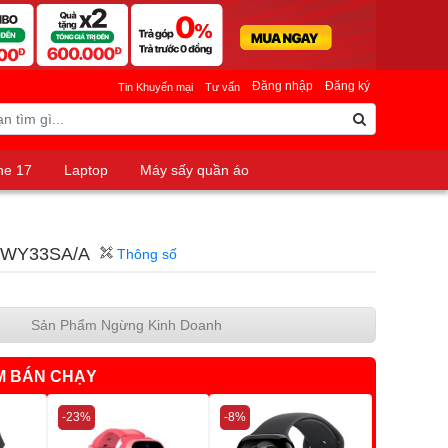
Đăng nhập
Đăng ký
Tin Khuyến mại
Tư vấn
ne 17
Laptop
Máy sấy quần áo
M MWY33SA/A
Thông số
Sản Phẩm Ngừng Kinh Doanh
M BÁN CHẠY
-23%
-8%