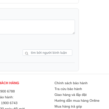
ắc sống động và độ tương phản cao.
hiều thông tin hơn, giúp người dùng dễ
 trọng.
HÁCH HÀNG
Chính sách bảo hành
Tra cứu bảo hành
1900 6788
Giao hàng và lắp đặt
Bảo hành:
Hướng dẫn mua hàng Online
/
1900 6743
Mua hàng trả góp
30 ngày đổi mới