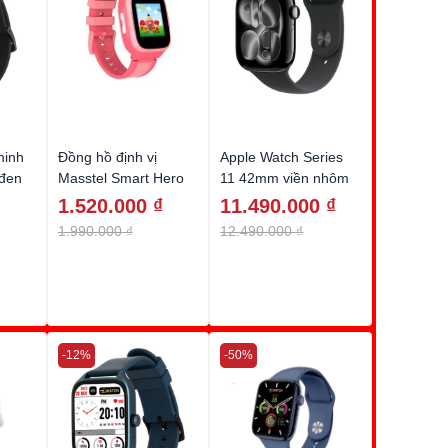
minh
Đồng hồ định vị
Apple Watch Series
đen
Masstel Smart Hero
11 42mm viền nhôm
10 màu hồng (Pink)
dây thể thao đen
1.520.000 ₫
11.490.000 ₫
bóng MEQT4SA/A
1.990.000 ₫
12.490.000 ₫
S/M
-12%
-50%