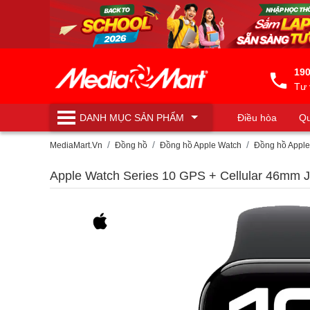
190
Tư 
DANH MỤC
SẢN PHẨM
Điều hòa
Qu
Máy lọc nước
MediaMart.Vn
Đồng hồ
Đồng hồ Apple Watch
Đồng hồ Apple
Apple Watch Series 10 GPS + Cellular 46mm 
(0)
đánh giá
|
Viết nhận xét