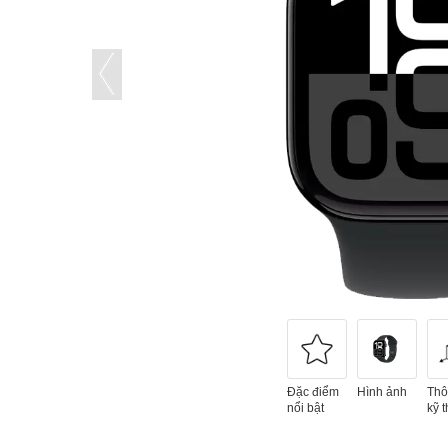
Đặc điểm
Hình ảnh
Thô
nổi bật
kỹ t