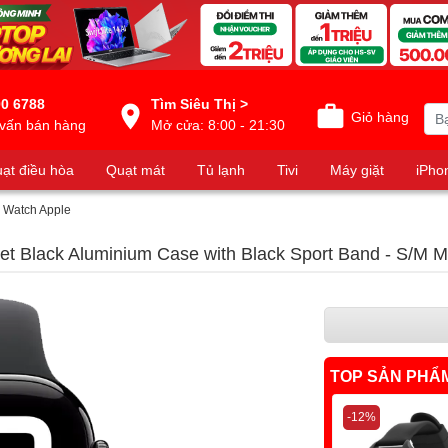
0 6788
Tìm Siêu Thị >
Giỏ hàng
vấn bán hàng
Mở cửa: 8:00 - 21:30
ạt điều hòa
Quạt mát
Tủ lạnh
Tivi
Máy giặt
iPho
 Watch Apple
Jet Black Aluminium Case with Black Sport Band - S/
TOP SẢN PHẨ
-12%