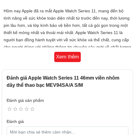
Hôm nay Apple đã ra mắt Apple Watch Series 11, mang đến bộ
tính năng về sức khỏe toàn diện nhất từ trước đến nay, thời lượng
pin lâu hơn, và lớp kính bảo vệ bền hơn, tất cả gói gọn trong một
thiết kế mỏng nhất và thoải mái nhất. Apple Watch Series 11 là
người bạn đồng hành tuyệt vời về sức khỏe và thể chất, cung cấp
cho người dùng với những thông tin chuyên sâu mới về chất lượng
giấc ngủ với điểm số giấc ngủ, bổ sung vào bộ tính năng sức khỏe
Xem thêm
mạnh mẽ có trong thiết bị. Với thời lượng pin lên đến 24 giờ và
màn hình Ion-X chống trầy xước gấp 2 lần, việc đeo Apple Watch
cả ngày lẫn đêm đã trở nên thuận tiện hơn bao giờ hết. Hệ điều
Đánh giá Apple Watch Series 11 46mm viền nhôm
hành watchOS 26 mang đến nhiều tính năng cá nhân hóa hơn để
dây thể thao bạc MEV94SA/A S/M
giúp bạn luôn năng động, khỏe mạnh và kết nối, với tính năng
Workout Buddy được hỗ trợ bởi Apple Intelligence, cử chỉ lắc cổ
Đánh giá sản phẩm
tay, các mặt đồng hồ mới và nhiều hơn thế nữa.
Apple Watch Series 11 hiện có vỏ nhôm màu xám không gian mới,
Đánh giá
cũng như màu đen bóng, vàng hồng và bạc, cùng với vỏ titan
đánh bóng màu tự nhiên, gold và xám đá phiến.