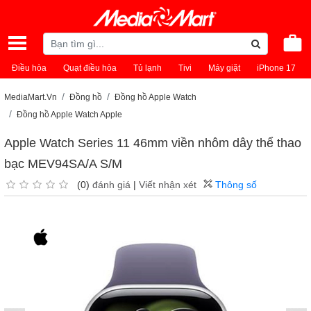
Điều hòa
Quạt điều hòa
Tủ lạnh
Tivi
Máy giặt
iPhone 17
MediaMart.Vn
Đồng hồ
Đồng hồ Apple Watch
Đồng hồ Apple Watch Apple
Apple Watch Series 11 46mm viền nhôm dây thể thao
bạc MEV94SA/A S/M
(0)
đánh giá
|
Viết nhận xét
Thông số