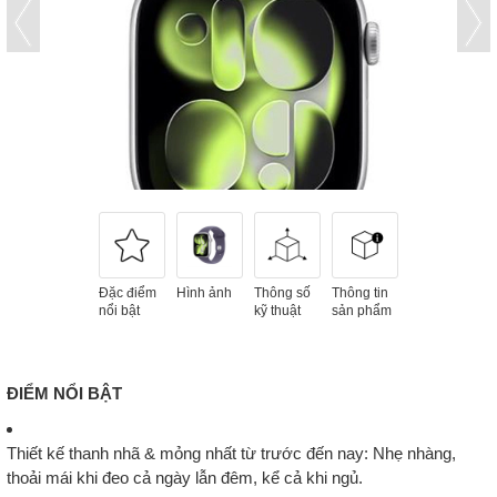
Đặc điểm
Hình ảnh
Thông số
Thông tin
nổi bật
kỹ thuật
sản phẩm
ĐIỂM NỔI BẬT
Thiết kế thanh nhã & mỏng nhất từ trước đến nay
: Nhẹ nhàng,
thoải mái khi đeo cả ngày lẫn đêm, kể cả khi ngủ.