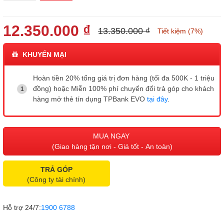
12.350.000 ₫
13.350.000 ₫
Tiết kiệm (7%)
KHUYẾN MẠI
Hoàn tiền 20% tổng giá trị đơn hàng (tối đa 500K - 1 triệu
đồng) hoặc Miễn 100% phí chuyển đổi trả góp cho khách
hàng mở thẻ tín dụng TPBank EVO
tại đây
.
MUA NGAY
(Giao hàng tận nơi - Giá tốt - An toàn)
TRẢ GÓP
(Công ty tài chính)
Hỗ trợ 24/7:
1900 6788