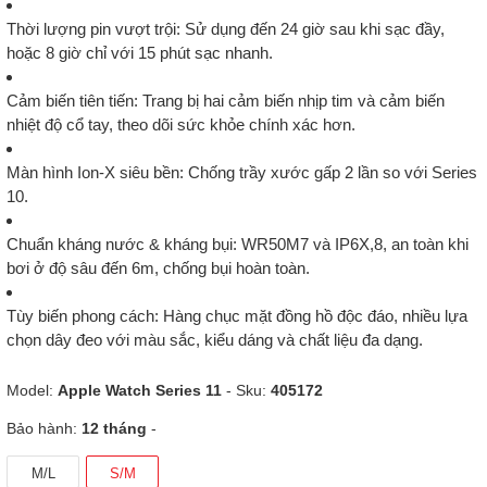
Thời lượng pin vượt trội
: Sử dụng đến
24 giờ
sau khi sạc đầy,
hoặc
8 giờ
chỉ với
15 phút sạc nhanh
.
Cảm biến tiên tiến
: Trang bị
hai cảm biến nhịp tim
và
cảm biến
nhiệt độ cổ tay
, theo dõi sức khỏe chính xác hơn.
Màn hình Ion-X siêu bền
: Chống trầy xước gấp
2 lần
so với Series
10.
Chuẩn kháng nước & kháng bụi
:
WR50M7
và
IP6X,8
, an toàn khi
bơi ở độ sâu đến 6m, chống bụi hoàn toàn.
Tùy biến phong cách
: Hàng chục mặt đồng hồ độc đáo, nhiều lựa
chọn dây đeo với màu sắc, kiểu dáng và chất liệu đa dạng.
Model:
Apple Watch Series 11
- Sku:
405172
Bảo hành:
12 tháng
-
M/L
S/M