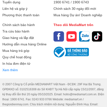
Tuyển dụng
1900 6741
/
1900 6743
Liên hệ và góp ý
Chính sách 30 ngày đổi mới
Phương thức thanh toán
Mua hàng Dự án/ Doanh nghiệp
Chính sách bảo hành
Theo dõi MediaMart trên
Tra cứu bảo hành
Giao hàng và lắp đặt
Hướng dẫn mua hàng Online
Mua hàng trả góp
Quy chế hoạt động
In hóa đơn điện tử
Xem thêm
Điểm số giấc ngủ là một tính năng mới có thể giúp người dùng
© 2007 Công ty Cổ phần MEDIAMART Việt Nam - ĐCĐK: 29F Hai Bà Trưng.
Apple Watch hiểu rõ về chất lượng giấc ngủ của mình và cách để
GPĐKKD số: 0102516308 do Sở KHĐT Tp.Hà Nội cấp ngày 15/11/2007, đăng
ký thay đổi lần thứ 20 ngày 05/10/2025. Email: hotro@mediamart.com.vn. Điện
có một giấc ngủ phục hồi hơn.
thoại: 1900 6741. Fax: 0243 933 0766 Website: mediamart.vn /
Chất lượng giấc ngủ được ảnh hưởng bởi các yếu tố như thời gian
thegioidienmay.com. Chịu trách nhiệm nội dung: Nguyễn Đình Huy. Email: