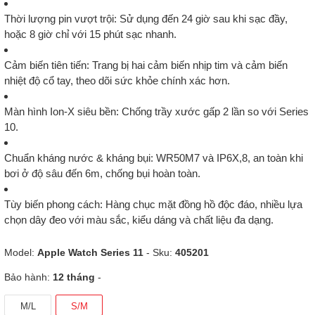
Thời lượng pin vượt trội
: Sử dụng đến
24 giờ
sau khi sạc đầy,
hoặc
8 giờ
chỉ với
15 phút sạc nhanh
.
Cảm biến tiên tiến
: Trang bị
hai cảm biến nhịp tim
và
cảm biến
nhiệt độ cổ tay
, theo dõi sức khỏe chính xác hơn.
Màn hình Ion-X siêu bền
: Chống trầy xước gấp
2 lần
so với Series
10.
Chuẩn kháng nước & kháng bụi
:
WR50M7
và
IP6X,8
, an toàn khi
bơi ở độ sâu đến 6m, chống bụi hoàn toàn.
Tùy biến phong cách
: Hàng chục mặt đồng hồ độc đáo, nhiều lựa
chọn dây đeo với màu sắc, kiểu dáng và chất liệu đa dạng.
Model:
Apple Watch Series 11
- Sku:
405201
Bảo hành:
12 tháng
-
M/L
S/M