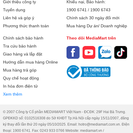
Giới thiệu công ty
Khiếu nại, Bảo hành:
Tuyển dụng
1900 6741
/
1900 6743
Liên hệ và góp ý
Chính sách 30 ngày đổi mới
Phương thức thanh toán
Mua hàng Dự án/ Doanh nghiệp
Chính sách bảo hành
Theo dõi MediaMart trên
Tra cứu bảo hành
Giao hàng và lắp đặt
Hướng dẫn mua hàng Online
Mua hàng trả góp
Quy chế hoạt động
In hóa đơn điện tử
Xem thêm
© 2007 Công ty Cổ phần MEDIAMART Việt Nam - ĐCĐK: 29F Hai Bà Trưng.
GPĐKKD số: 0102516308 do Sở KHĐT Tp.Hà Nội cấp ngày 15/11/2007, đăng
Điểm số giấc ngủ là một tính năng mới có thể giúp người dùng
ký thay đổi lần thứ 20 ngày 05/10/2025. Email: hotro@mediamart.com.vn. Điện
Apple Watch hiểu rõ về chất lượng giấc ngủ của mình và cách để
thoại: 1900 6741. Fax: 0243 933 0766 Website: mediamart.vn /