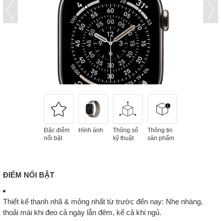
Đặc điểm
Hình ảnh
Thông số
Thông tin
nổi bật
kỹ thuật
sản phẩm
ĐIỂM NỔI BẬT
Thiết kế thanh nhã & mỏng nhất từ trước đến nay
: Nhẹ nhàng,
thoải mái khi đeo cả ngày lẫn đêm, kể cả khi ngủ.