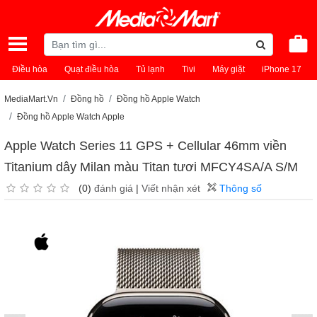
Điều hòa
Quạt điều hòa
Tủ lạnh
Tivi
Máy giặt
iPhone 17
MediaMart.Vn
Đồng hồ
Đồng hồ Apple Watch
Đồng hồ Apple Watch Apple
Apple Watch Series 11 GPS + Cellular 46mm viền
Titanium dây Milan màu Titan tươi MFCY4SA/A S/M
(0)
đánh giá
|
Viết nhận xét
Thông số