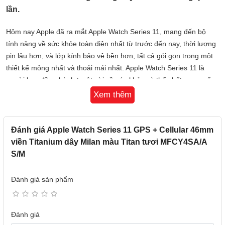
lần.
Hôm nay Apple đã ra mắt Apple Watch Series 11, mang đến bộ
tính năng về sức khỏe toàn diện nhất từ trước đến nay, thời lượng
pin lâu hơn, và lớp kính bảo vệ bền hơn, tất cả gói gọn trong một
thiết kế mỏng nhất và thoải mái nhất. Apple Watch Series 11 là
người bạn đồng hành tuyệt vời về sức khỏe và thể chất, cung cấp
cho người dùng với những thông tin chuyên sâu mới về chất lượng
Xem thêm
giấc ngủ với điểm số giấc ngủ, bổ sung vào bộ tính năng sức khỏe
mạnh mẽ có trong thiết bị. Với thời lượng pin lên đến 24 giờ và
màn hình Ion-X chống trầy xước gấp 2 lần, việc đeo Apple Watch
Đánh giá Apple Watch Series 11 GPS + Cellular 46mm
cả ngày lẫn đêm đã trở nên thuận tiện hơn bao giờ hết. Hệ điều
viền Titanium dây Milan màu Titan tươi MFCY4SA/A
hành watchOS 26 mang đến nhiều tính năng cá nhân hóa hơn để
S/M
giúp bạn luôn năng động, khỏe mạnh và kết nối, với tính năng
Workout Buddy được hỗ trợ bởi Apple Intelligence, cử chỉ lắc cổ
Đánh giá sản phẩm
tay, các mặt đồng hồ mới và nhiều hơn thế nữa.
Apple Watch Series 11 hiện có vỏ nhôm màu xám không gian mới,
Đánh giá
cũng như màu đen bóng, vàng hồng và bạc, cùng với vỏ titan