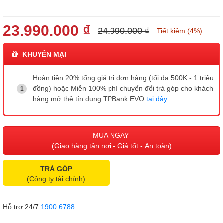
23.990.000 ₫
24.990.000 ₫
Tiết kiệm (4%)
KHUYẾN MẠI
Hoàn tiền 20% tổng giá trị đơn hàng (tối đa 500K - 1 triệu
đồng) hoặc Miễn 100% phí chuyển đổi trả góp cho khách
hàng mở thẻ tín dụng TPBank EVO
tại đây
.
MUA NGAY
(Giao hàng tận nơi - Giá tốt - An toàn)
TRẢ GÓP
(Công ty tài chính)
Hỗ trợ 24/7:
1900 6788