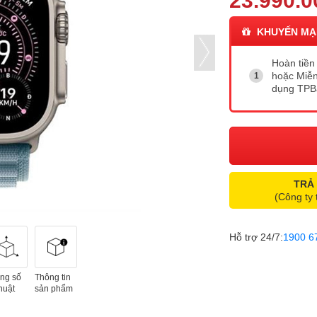
23.990.0
KHUYẾN MẠ
Hoàn tiền 
hoặc Miễn
dụng TP
TRẢ
(Công ty 
Hỗ trợ 24/7:
1900 6
ng số
Thông tin
huật
sản phẩm