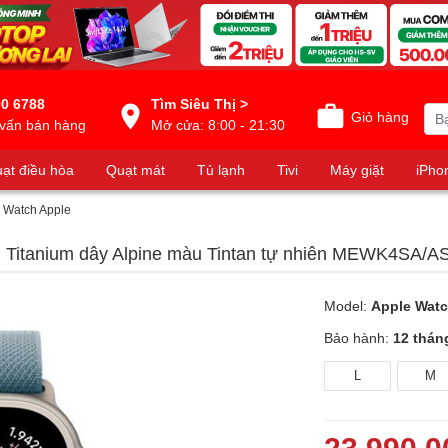
0 6788
Tìm Siêu Thị >
Giỏ hàng
vấn bán hàng
Mở cửa: 8:00 - 21:30
ạt điều hòa
Quạt mát
Tủ lạnh
Tivi
Máy giặt
iPho
 Watch Apple
n Titanium dây Alpine màu Tintan tự nhiên MEWK4SA/A
Model:
Apple Watc
Bảo hành:
12 thán
L
M