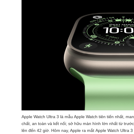
Apple Watch Ultra 3 là mẫu Apple Watch tiên tiến nhất, ma
chất, an toàn và kết nối; sở hữu màn hình lớn nhất từ trướ
lên đến 42 giờ. Hôm nay, Apple ra mắt Apple Watch Ultra 