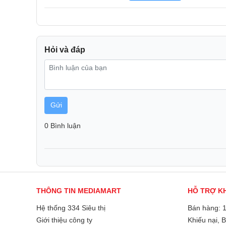
Hỏi và đáp
Gửi
0 Bình luận
Apple Watch Ultra 3 được thiết kế để đồng hành cùng ngườ
phiêu lưu cho đến cuộc sống hằng ngày, giúp họ luôn năng
ở bất kỳ đâu.
THÔNG TIN MEDIAMART
HỖ TRỢ K
Màn Hình Lớn Hơn Và Thời Lượng Pin 42 Giờ
Hệ thống 334 Siêu thị
Bán hàng: 
Màn hình của Apple Watch Ultra 3 tích hợp công nghệ màn 
Giới thiệu công ty
Khiếu nại, 
OLED góc rộng, tạo nên màn hình lớn nhất từng có trên Ap