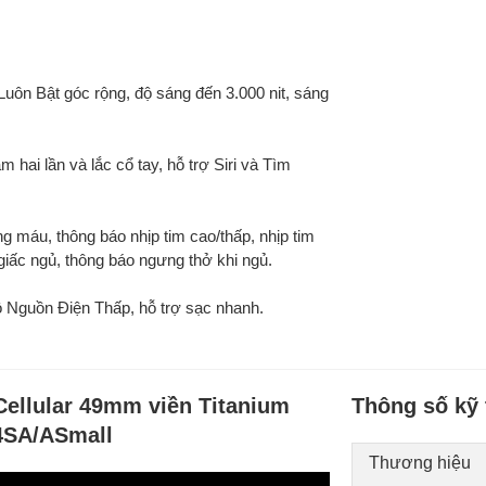
Luôn Bật góc rộng
, độ sáng đến
3.000 nit
, sáng
m hai lần
và
lắc cổ tay
, hỗ trợ
Siri
và
Tìm
ong máu
, thông báo nhịp tim cao/thấp, nhịp tim
giấc ngủ, thông báo ngưng thở khi ngủ.
 Nguồn Điện Thấp, hỗ trợ
sạc nhanh
.
Cellular 49mm viền Titanium
Thông số kỹ 
4SA/ASmall
Thương hiệu