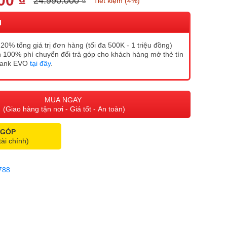
00 ₫
24.990.000 ₫
Tiết kiệm (4%)
I
20% tổng giá trị đơn hàng (tối đa 500K - 1 triệu đồng)
 100% phí chuyển đổi trả góp cho khách hàng mở thẻ tín
Bank EVO
tại đây
.
MUA NGAY
(Giao hàng tận nơi - Giá tốt - An toàn)
 GÓP
tài chính)
788