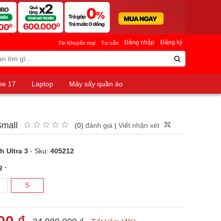
Đăng nhập
Đăng ký
Tin Khuyến mại
Tư vấn
ne 17
Laptop
Máy sấy quần áo
Small
(0)
đánh giá
|
Viết nhận xét
Thông
h Ultra 3
- Sku:
405212
g
-
S