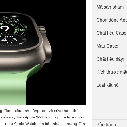
Mã sản phẩm
Chọn dòng App
Chất liệu Case
Màu Case:
Chất liệu dây:
Kích thước mặt
Loại kết nối:
ng đến nhiều tính năng hơn về sức khỏe, thể
c đến nay trên Apple Watch; cùng thời lượng pin
3 — mẫu Apple Watch tiên tiến nhất — mang đến
Bảo hành