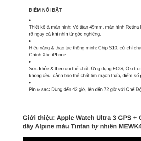
ĐIỂM NỔI BẬT
Thiết kế & màn hình
: Vỏ
titan 49mm
, màn hình
Retina 
rõ ngay cả khi nhìn từ góc nghiêng.
Hiệu năng & thao tác thông minh
: Chip
S10
,
cử chỉ chạ
Chính Xác iPhone
.
Sức khỏe & theo dõi thể chất
: Ứng dụng
ECG
,
Ôxi tr
không đều, cảnh báo thể chất tim mạch thấp, điểm số 
Pin & sạc
: Dùng đến
42 giờ
, lên đến
72 giờ
với Chế Độ
Giới thiệu:
Apple Watch Ultra 3 GPS + 
dây Alpine màu Tintan tự nhiên MEWK