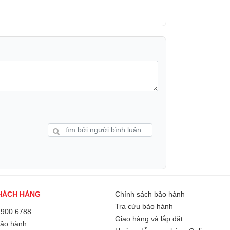
i dùng từ các hoạt động thể thao, các cuộc
 động, khỏe mạnh, kết nối và an toàn — dù họ
HÁCH HÀNG
Chính sách bảo hành
Tra cứu bảo hành
1900 6788
hình tiên tiến nhất của Apple với LTPO3 và
Giao hàng và lắp đặt
Bảo hành:
ple Watch, đồng thời sáng hơn khi nhìn từ góc