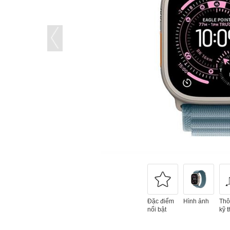
Đặc điểm
Hình ảnh
Thô
nổi bật
kỹ t