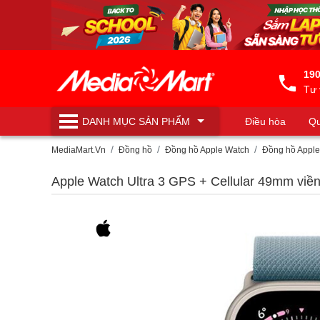
190
Tư 
DANH MỤC
SẢN PHẨM
Điều hòa
Qu
Máy lọc nước
MediaMart.Vn
Đồng hồ
Đồng hồ Apple Watch
Đồng hồ Apple
Apple Watch Ultra 3 GPS + Cellular 49mm viề
số