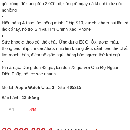
góc rộng
, độ sáng đến
3.000 nit
, sáng rõ ngay cả khi nhìn từ góc
nghiêng.
Hiệu năng & thao tác thông minh
: Chip
S10
,
cử chỉ chạm hai lần
và
lắc cổ tay
, hỗ trợ
Siri
và
Tìm Chính Xác iPhone
.
Sức khỏe & theo dõi thể chất
: Ứng dụng
ECG
,
Ôxi trong máu
,
thông báo nhịp tim cao/thấp, nhịp tim không đều, cảnh báo thể chất
tim mạch thấp, điểm số giấc ngủ, thông báo ngưng thở khi ngủ.
Pin & sạc
: Dùng đến
42 giờ
, lên đến
72 giờ
với Chế Độ Nguồn
Điện Thấp, hỗ trợ
sạc nhanh
.
Model:
Apple Watch Ultra 3
- Sku:
405215
Bảo hành:
12 tháng
-
M/L
S/M