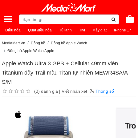
Điều hòa
Quạt điều hòa
Tủ lạnh
Tivi
Máy giặt
iPhone 17
MediaMart.Vn
Đồng hồ
Đồng hồ Apple Watch
Đồng hồ Apple Watch Apple
Apple Watch Ultra 3 GPS + Cellular 49mm viền
Titanium dây Trail màu Titan tự nhiên MEWR4SA/A
S/M
(0)
đánh giá
|
Viết nhận xét
Thông số