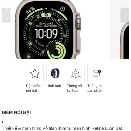
Đặc điểm
Hình ảnh
Thông số
Thông tin
nổi bật
kỹ thuật
sản phẩm
ĐIỂM NỔI BẬT
Thiết kế & màn hình
: Vỏ
titan 49mm
, màn hình
Retina Luôn Bật