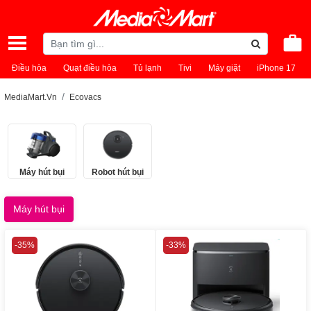
Điều hòa
Quạt điều hòa
Tủ lạnh
Tivi
Máy giặt
iPhone 17
MediaMart.Vn
Ecovacs
Máy hút bụi
Robot hút bụi
Máy hút bụi
-35%
-33%