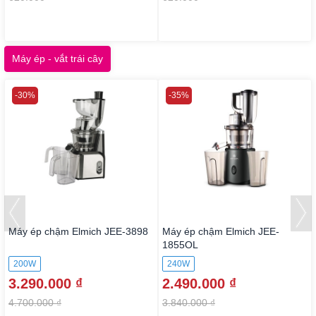
Máy ép - vắt trái cây
-30%
-35%
Máy ép chậm Elmich JEE-3898
Máy ép chậm Elmich JEE-
1855OL
200W
240W
3.290.000 ₫
2.490.000 ₫
4.700.000 ₫
3.840.000 ₫