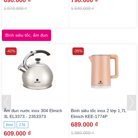
690.000 ₫
790.000 ₫
1.070.000 ₫
1.530.000 ₫
Bình siêu tốc, ấm đun
-42%
-35%
Ấm đun nước inox 304 Elmich
Bình siêu tốc inox 2 lớp 1,7L
3L EL3373 - 2353373
Elmich KEE-1774P
689.000 ₫
Inox
2.5L
609.000 ₫
1.060.000 ₫