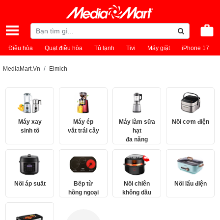
Điều hòa
Quạt điều hòa
Tủ lạnh
Tivi
Máy giặt
iPhone 17
MediaMart.Vn
Elmich
Máy xay
Máy ép
Máy làm sữa
Nồi cơm điện
sinh tố
vắt trái cây
hạt
đa năng
Nồi áp suất
Bếp từ
Nồi chiên
Nồi lẩu điện
hồng ngoại
không dầu