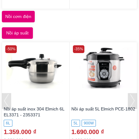
Nồi cơm điện
Nồi áp suất
-50%
-35%
Nồi áp suất inox 304 Elmich 6L
Nồi áp suất 5L Elmich PCE-1802
EL3371 - 2353371
6L
5L
900W
1.359.000 ₫
1.690.000 ₫