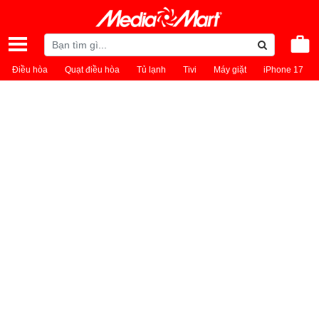
Điều hòa
Quạt điều hòa
Tủ lạnh
Tivi
Máy giặt
iPhone 17