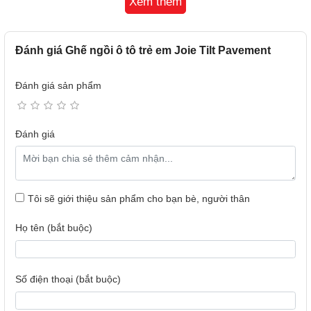
Xem thêm
AN TOÀN
• Đạt tiêu chuẩn an toàn ECE R44/04
Đánh giá Ghế ngồi ô tô trẻ em Joie Tilt Pavement
• Tăng cường bảo vệ chấn động hai bên, bảo đảm an toàn
tối đa cho vùng đầu, thân và hông bé
Đánh giá sản phẩm
Đánh giá
Tôi sẽ giới thiệu sản phẩm cho bạn bè, người thân
Họ tên (bắt buộc)
Số điện thoại (bắt buộc)