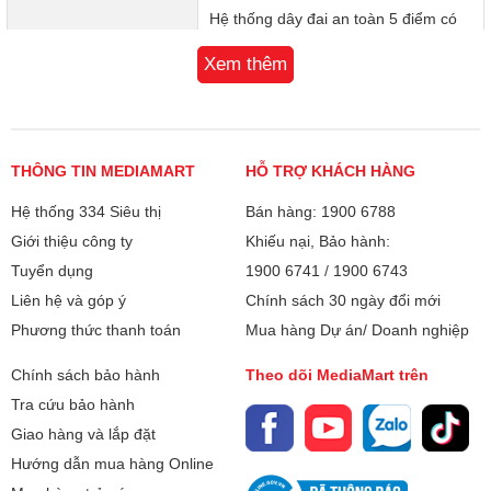
Hệ thống dây đai an toàn 5 điểm có
thể điều chỉnh
Xem thêm
Lớp đệm hỗ trợ cơ thể có thể tháo rời
Tương thích với hầu hết các loại xe ô
tô
THÔNG TIN MEDIAMART
HỖ TRỢ KHÁCH HÀNG
Tư thế ngồi quay về phía trước &sau
Hệ thống 334 Siêu thị
Bán hàng: 1900 6788
Kích thước:
D49.2 x R42 x C61.6 (cm)
Giới thiệu công ty
Khiếu nại, Bảo hành:
Tuyển dụng
1900 6741
/
1900 6743
Khối lượng:
6.72kg
Liên hệ và góp ý
Chính sách 30 ngày đổi mới
Bảo hành
12 tháng
Phương thức thanh toán
Mua hàng Dự án/ Doanh nghiệp
Chính sách bảo hành
Theo dõi MediaMart trên
Xuất xứ
Trung quốc
Tra cứu bảo hành
Giao hàng và lắp đặt
Hướng dẫn mua hàng Online