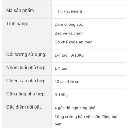
Mã sản phẩm
Tilt Pavement
Tính năng:
Đệm chống sốc
Bảo vệ va chạm
Cơ chế khóa an toàn
Đối tượng sử dụng:
1-4 tuổi, 9-18Kg
Nhóm tuổi phù hợp:
1-4 tuổi
Chiều cao phù hợp:
TIỆN LỢI
40 cm-105 cm
Cân nặng phù hợp:
• Hệ thống dây đai an toàn 5 điểm có thể điều chỉnh dễ
9-18Kg
dàng chỉ bằng một lần kéo
Đặc điểm nổi bật:
• Kích thước đế ghế nhỏ gọn tương thích với hầu hết các
4 góc độ ngả lưng ghế
loại xe ô tô
Tăng cường bảo vệ chấn động hai
• Lớp đệm hỗ trợ cơ thể có thể tháo rời
bên