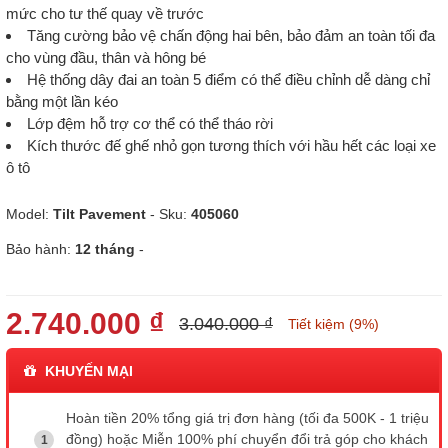
mức cho tư thế quay về trước
Tăng cường bảo vệ chấn động hai bên, bảo đảm an toàn tối đa
cho vùng đầu, thân và hông bé
Hệ thống dây đai an toàn 5 điểm có thể điều chỉnh dễ dàng chỉ
bằng một lần kéo
Lớp đệm hỗ trợ cơ thể có thể tháo rời
Kích thước đế ghế nhỏ gọn tương thích với hầu hết các loại xe
ô tô
Model:
Tilt Pavement
- Sku:
405060
Bảo hành:
12 tháng
-
2.740.000 ₫
3.040.000 ₫
Tiết kiệm (9%)
KHUYẾN MẠI
Hoàn tiền 20% tổng giá trị đơn hàng (tối đa 500K - 1 triệu
đồng) hoặc Miễn 100% phí chuyển đổi trả góp cho khách