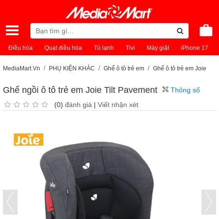
Điều hòa
Quạt điều hòa
Tủ lạnh
Tivi
Máy giặt
iPhone 17
MediaMart.Vn
PHỤ KIỆN KHÁC
Ghế ô tô trẻ em
Ghế ô tô trẻ em Joie
Ghế ngồi ô tô trẻ em Joie Tilt Pavement
Thông số
(0)
đánh giá
|
Viết nhận xét