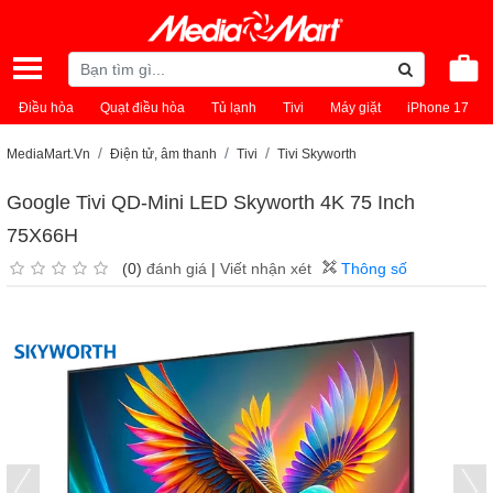
Điều hòa
Quạt điều hòa
Tủ lạnh
Tivi
Máy giặt
iPhone 17
MediaMart.Vn
Điện tử, âm thanh
Tivi
Tivi Skyworth
Google Tivi QD-Mini LED Skyworth 4K 75 Inch
75X66H
(0)
đánh giá
|
Viết nhận xét
Thông số