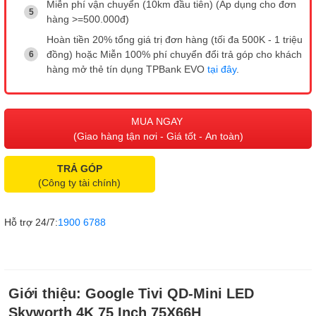
Miễn phí vận chuyển (10km đầu tiên) (Áp dụng cho đơn
hàng >=500.000đ)
Hoàn tiền 20% tổng giá trị đơn hàng (tối đa 500K - 1 triệu
đồng) hoặc Miễn 100% phí chuyển đổi trả góp cho khách
hàng mở thẻ tín dụng TPBank EVO
tại đây
.
MUA NGAY
(Giao hàng tận nơi - Giá tốt - An toàn)
TRẢ GÓP
(Công ty tài chính)
Hỗ trợ 24/7:
1900 6788
Giới thiệu:
Google Tivi QD-Mini LED
Skyworth 4K 75 Inch 75X66H