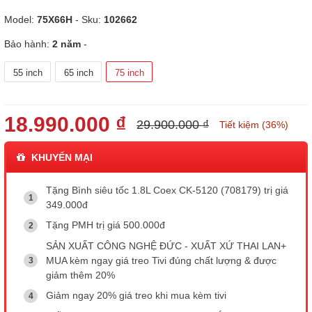
Model:
75X66H
- Sku:
102662
Bảo hành:
2 năm
-
55 inch
65 inch
75 inch
18.990.000 ₫
29.900.000 ₫
Tiết kiệm (36%)
KHUYẾN MẠI
Tặng Bình siêu tốc 1.8L Coex CK-5120 (708179) trị giá
349.000đ
Tặng PMH trị giá 500.000đ
SẢN XUẤT CÔNG NGHỆ ĐỨC - XUẤT XỨ THAI LAN+
MUA kèm ngay giá treo Tivi đúng chất lượng & được
giảm thêm 20%
Giảm ngay 20% giá treo khi mua kèm tivi