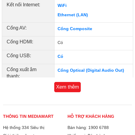
Kết nối Internet:
WiFi
Ethernet (LAN)
Cổng AV:
Cổng Composite
Cổng HDMI:
Có
Cổng USB:
Có
Cổng xuất âm
Cổng Optical (Digital Audio Out)
thanh:
Xem thêm
Hệ điều hành, giao
Coolita
diện:
Kết nối không dây
Chiếu màn hình CC Cast
với điện thoại, máy
THÔNG TIN MEDIAMART
HỖ TRỢ KHÁCH HÀNG
tính bảng:
Hệ thống 334 Siêu thị
Bán hàng: 1900 6788
Tương tác thông
Tự tìm điều khiển qua Voie