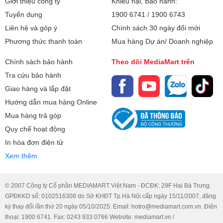
Giới thiệu công ty
Khiếu nại, Bảo hành:
minh:
Tuyển dụng
1900 6741
/
1900 6743
Tiện Ích:
Chiếu điện thoại lên TV (không dây)
Liên hệ và góp ý
Chính sách 30 ngày đổi mới
Phương thức thanh toán
Mua hàng Dự án/ Doanh nghiệp
Công nghệ hình
Công nghệ xử lý hình ảnh Chameleon
ảnh:
Extreme
Chính sách bảo hành
Theo dõi MediaMart trên
Màn hình tràn viền 4.0
Tra cứu bảo hành
HDR 10 , Game mode
Giao hàng và lắp đặt
Hướng dẫn mua hàng Online
Lọc ánh sáng xanh
Mua hàng trả góp
Chống Nhấp Nháy
Quy chế hoạt động
Công nghệ âm
Dolby Audio
In hóa đơn điện tử
thanh:
Xem thêm
DTS Studio Surround
Tổng công suất loa:
12W
© 2007 Công ty Cổ phần MEDIAMART Việt Nam - ĐCĐK: 29F Hai Bà Trưng.
GPĐKKD số: 0102516308 do Sở KHĐT Tp.Hà Nội cấp ngày 15/11/2007, đăng
Bảo hành
2 năm
ký thay đổi lần thứ 20 ngày 05/10/2025. Email: hotro@mediamart.com.vn. Điện
thoại: 1900 6741. Fax: 0243 933 0766 Website: mediamart.vn /