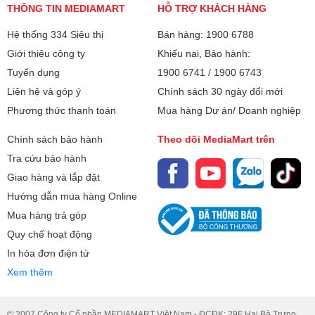
THÔNG TIN MEDIAMART
HỖ TRỢ KHÁCH HÀNG
Hệ thống 334 Siêu thị
Bán hàng: 1900 6788
Giới thiệu công ty
Khiếu nại, Bảo hành:
Tuyển dụng
1900 6741
/
1900 6743
Liên hệ và góp ý
Chính sách 30 ngày đổi mới
Phương thức thanh toán
Mua hàng Dự án/ Doanh nghiệp
Chính sách bảo hành
Theo dõi MediaMart trên
Tra cứu bảo hành
Giao hàng và lắp đặt
Hướng dẫn mua hàng Online
Mua hàng trả góp
Quy chế hoạt động
In hóa đơn điện tử
Xem thêm
© 2007 Công ty Cổ phần MEDIAMART Việt Nam - ĐCĐK: 29F Hai Bà Trưng.