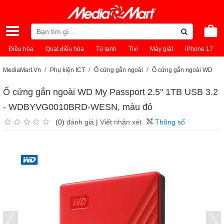
Điều hòa
Quạt điều hòa
Tủ lạnh
Tivi
Máy giặt
iPhone 17
MediaMart.Vn
Phụ kiện ICT
Ổ cứng gắn ngoài
Ổ cứng gắn ngoài WD
Ổ cứng gắn ngoài WD My Passport 2.5'' 1TB USB 3.2
- WDBYVG0010BRD-WESN, màu đỏ
(0)
đánh giá
|
Viết nhận xét
Thông số