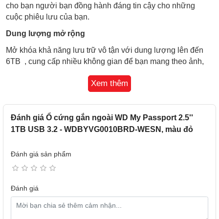
cho bạn người bạn đồng hành đáng tin cậy cho những
cuộc phiêu lưu của bạn.
Dung lượng mở rộng
Mở khóa khả năng lưu trữ vô tận với dung lượng lên đến
6TB , cung cấp nhiều không gian để bạn mang theo ảnh,
video, nhạc và các tài liệu quan trọng đến bất cứ nơi đâu -
Xem thêm
giúp bạn giữ mọi thứ an toàn trong tầm tay.
Sao lưu đơn giản. Giúp bảo vệ chống lại ransomware.
Lên lịch sao lưu các tệp quý giá của bạn dễ dàng hơn với
Đánh giá Ổ cứng gắn ngoài WD My Passport 2.5''
phần mềm Acronis® True Image™ for Western Digital đi
1TB USB 3.2 - WDBYVG0010BRD-WESN, màu đỏ
kèm . Cũng giúp củng cố các ứng dụng quan trọng của bạn
và bảo vệ hệ thống máy tính của bạn khỏi mất dữ liệu do
Đánh giá sản phẩm
các cuộc tấn công ransomware gây ra.
Giúp bảo vệ những gì quan trọng nhất
Đánh giá
Giúp bảo vệ các tệp của bạn khỏi sự truy cập trái phép ở
nhà hoặc khi đi xa. Sử dụng phần mềm đi kèm của chúng
tôi để thêm một lớp bảo mật bổ sung với bảo vệ bằng mật