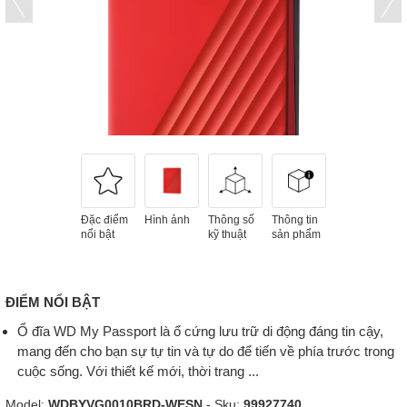
Đặc điểm
Hình ảnh
Thông số
Thông tin
nổi bật
kỹ thuật
sản phẩm
ĐIỂM NỔI BẬT
Ổ đĩa WD My Passport là ổ cứng lưu trữ di động đáng tin cậy,
mang đến cho bạn sự tự tin và tự do để tiến về phía trước trong
cuộc sống. Với thiết kế mới, thời trang ...
Model:
WDBYVG0010BRD-WESN
- Sku:
99927740