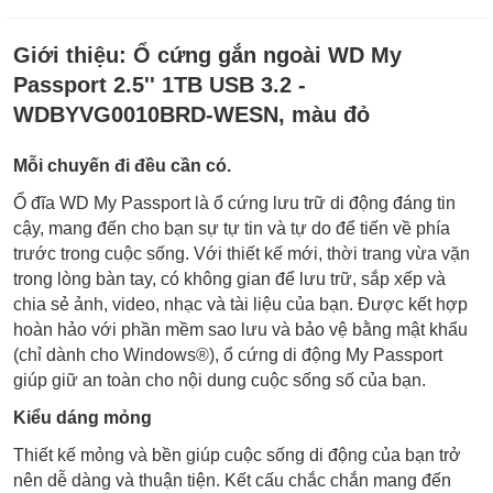
Giới thiệu:
Ổ cứng gắn ngoài WD My
Passport 2.5'' 1TB USB 3.2 -
WDBYVG0010BRD-WESN, màu đỏ
Mỗi chuyến đi đều cần có.
Ổ đĩa WD My Passport là ổ cứng lưu trữ di động đáng tin
cậy, mang đến cho bạn sự tự tin và tự do để tiến về phía
trước trong cuộc sống. Với thiết kế mới, thời trang vừa vặn
trong lòng bàn tay, có không gian để lưu trữ, sắp xếp và
chia sẻ ảnh, video, nhạc và tài liệu của bạn. Được kết hợp
hoàn hảo với phần mềm sao lưu và bảo vệ bằng mật khẩu
(chỉ dành cho Windows®), ổ cứng di động My Passport
giúp giữ an toàn cho nội dung cuộc sống số của bạn.
Kiểu dáng mỏng
Thiết kế mỏng và bền giúp cuộc sống di động của bạn trở
nên dễ dàng và thuận tiện. Kết cấu chắc chắn mang đến