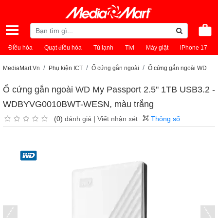
Điều hòa
Quạt điều hòa
Tủ lạnh
Tivi
Máy giặt
iPhone 17
MediaMart.Vn
Phụ kiện ICT
Ổ cứng gắn ngoài
Ổ cứng gắn ngoài WD
Ổ cứng gắn ngoài WD My Passport 2.5'' 1TB USB3.2 -
WDBYVG0010BWT-WESN, màu trắng
(0)
đánh giá
|
Viết nhận xét
Thông số