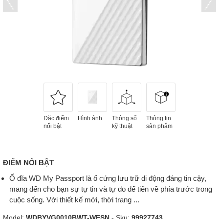
Đặc điểm
Hình ảnh
Thông số
Thông tin
nổi bật
kỹ thuật
sản phẩm
ĐIỂM NỔI BẬT
Ổ đĩa WD My Passport là ổ cứng lưu trữ di động đáng tin cậy,
mang đến cho bạn sự tự tin và tự do để tiến về phía trước trong
cuộc sống. Với thiết kế mới, thời trang ...
Model:
WDBYVG0010BWT-WESN
- Sku:
99927743