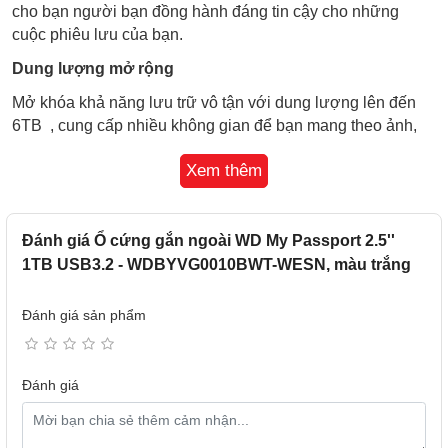
cho bạn người bạn đồng hành đáng tin cậy cho những
cuộc phiêu lưu của bạn.
Dung lượng mở rộng
Mở khóa khả năng lưu trữ vô tận với dung lượng lên đến
6TB , cung cấp nhiều không gian để bạn mang theo ảnh,
video, nhạc và các tài liệu quan trọng đến bất cứ nơi đâu -
Xem thêm
giúp bạn giữ mọi thứ an toàn trong tầm tay.
Sao lưu đơn giản. Giúp bảo vệ chống lại ransomware.
Lên lịch sao lưu các tệp quý giá của bạn dễ dàng hơn với
Đánh giá Ổ cứng gắn ngoài WD My Passport 2.5''
phần mềm Acronis® True Image™ for Western Digital đi
1TB USB3.2 - WDBYVG0010BWT-WESN, màu trắng
kèm . Cũng giúp củng cố các ứng dụng quan trọng của bạn
và bảo vệ hệ thống máy tính của bạn khỏi mất dữ liệu do
Đánh giá sản phẩm
các cuộc tấn công ransomware gây ra.
Giúp bảo vệ những gì quan trọng nhất
Đánh giá
Giúp bảo vệ các tệp của bạn khỏi sự truy cập trái phép ở
nhà hoặc khi đi xa. Sử dụng phần mềm đi kèm của chúng
tôi để thêm một lớp bảo mật bổ sung với bảo vệ bằng mật