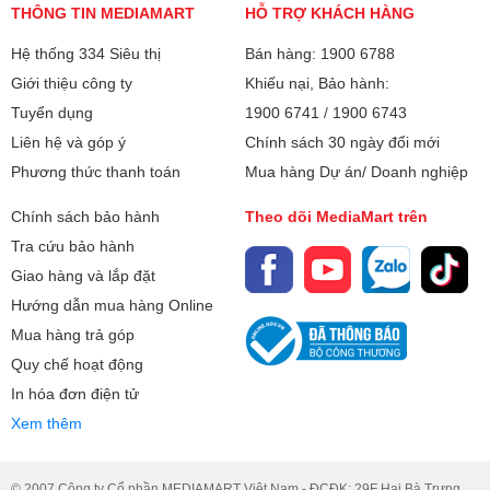
THÔNG TIN MEDIAMART
HỖ TRỢ KHÁCH HÀNG
Hệ thống 334 Siêu thị
Bán hàng: 1900 6788
Giới thiệu công ty
Khiếu nại, Bảo hành:
Tuyển dụng
1900 6741
/
1900 6743
Liên hệ và góp ý
Chính sách 30 ngày đổi mới
Phương thức thanh toán
Mua hàng Dự án/ Doanh nghiệp
Chính sách bảo hành
Theo dõi MediaMart trên
Tra cứu bảo hành
Giao hàng và lắp đặt
Hướng dẫn mua hàng Online
Mua hàng trả góp
Quy chế hoạt động
In hóa đơn điện tử
Xem thêm
© 2007 Công ty Cổ phần MEDIAMART Việt Nam - ĐCĐK: 29F Hai Bà Trưng.