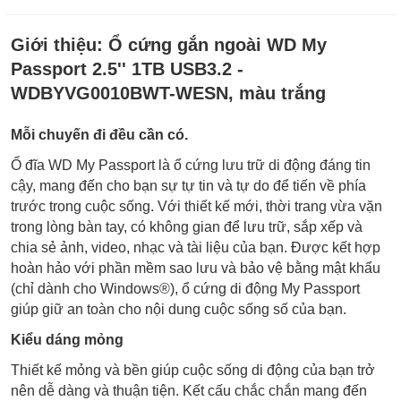
Giới thiệu:
Ổ cứng gắn ngoài WD My
Passport 2.5'' 1TB USB3.2 -
WDBYVG0010BWT-WESN, màu trắng
Mỗi chuyến đi đều cần có.
Ổ đĩa WD My Passport là ổ cứng lưu trữ di động đáng tin
cậy, mang đến cho bạn sự tự tin và tự do để tiến về phía
trước trong cuộc sống. Với thiết kế mới, thời trang vừa vặn
trong lòng bàn tay, có không gian để lưu trữ, sắp xếp và
chia sẻ ảnh, video, nhạc và tài liệu của bạn. Được kết hợp
hoàn hảo với phần mềm sao lưu và bảo vệ bằng mật khẩu
(chỉ dành cho Windows®), ổ cứng di động My Passport
giúp giữ an toàn cho nội dung cuộc sống số của bạn.
Kiểu dáng mỏng
Thiết kế mỏng và bền giúp cuộc sống di động của bạn trở
nên dễ dàng và thuận tiện. Kết cấu chắc chắn mang đến