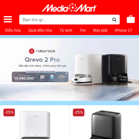
Điều hòa
Quạt điều hòa
Tủ lạnh
Tivi
Máy giặt
iPhone 17
-25%
-25%