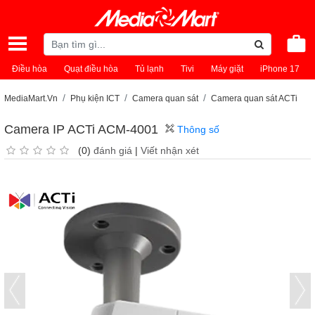
Điều hòa
Quạt điều hòa
Tủ lạnh
Tivi
Máy giặt
iPhone 17
MediaMart.Vn
Phụ kiện ICT
Camera quan sát
Camera quan sát ACTi
Camera IP ACTi ACM-4001
Thông số
(0)
đánh giá
|
Viết nhận xét