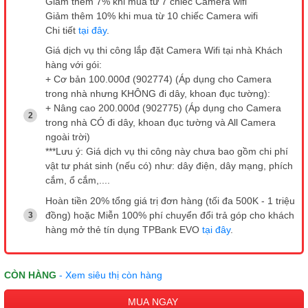
Giảm thêm 7% khi mua từ 7 chiếc Camera wifi
Giảm thêm 10% khi mua từ 10 chiếc Camera wifi
Chi tiết
tại đây
.
Giá dịch vụ thi công lắp đặt Camera Wifi tại nhà Khách
hàng với gói:
+ Cơ bản 100.000đ (902774) (Áp dụng cho Camera
trong nhà nhưng KHÔNG đi dây, khoan đục tường):
+ Nâng cao 200.000đ (902775) (Áp dụng cho Camera
trong nhà CÓ đi dây, khoan đục tường và All Camera
ngoài trời)
***Lưu ý: Giá dịch vụ thi công này chưa bao gồm chi phí
vật tư phát sinh (nếu có) như: dây điện, dây mạng, phích
cắm, ổ cắm,....
Hoàn tiền 20% tổng giá trị đơn hàng (tối đa 500K - 1 triệu
đồng) hoặc Miễn 100% phí chuyển đổi trả góp cho khách
hàng mở thẻ tín dụng TPBank EVO
tại đây
.
CÒN HÀNG
- Xem siêu thị còn hàng
MUA NGAY