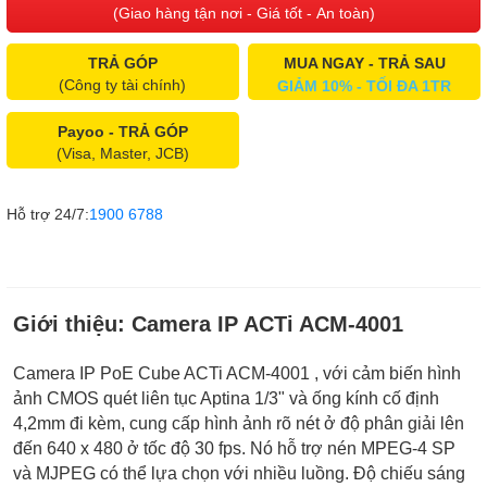
(Giao hàng tận nơi - Giá tốt - An toàn)
TRẢ GÓP
MUA NGAY - TRẢ SAU
(Công ty tài chính)
GIẢM 10% - TỐI ĐA 1TR
Payoo - TRẢ GÓP
(Visa, Master, JCB)
Hỗ trợ 24/7:
1900 6788
Giới thiệu:
Camera IP ACTi ACM-4001
Camera IP PoE Cube ACTi ACM-4001 , với cảm biến hình
ảnh CMOS quét liên tục Aptina 1/3" và ống kính cố định
4,2mm đi kèm, cung cấp hình ảnh rõ nét ở độ phân giải lên
đến 640 x 480 ở tốc độ 30 fps. Nó hỗ trợ nén MPEG-4 SP
và MJPEG có thể lựa chọn với nhiều luồng. Độ chiếu sáng