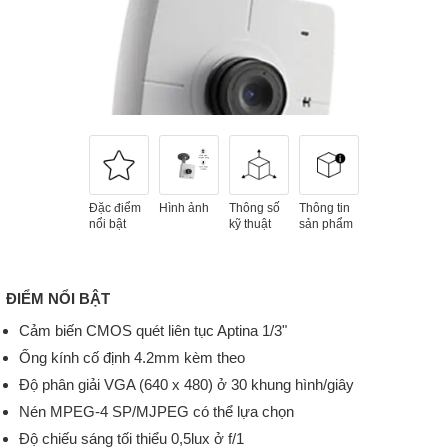
Đặc điểm
Hình ảnh
Thông số
Thông tin
nổi bật
kỹ thuật
sản phẩm
ĐIỂM NỔI BẬT
Cảm biến CMOS quét liên tục Aptina 1/3"
Ống kính cố định 4.2mm kèm theo
Độ phân giải VGA (640 x 480) ở 30 khung hình/giây
Nén MPEG-4 SP/MJPEG có thể lựa chọn
Độ chiếu sáng tối thiểu 0,5lux ở f/1