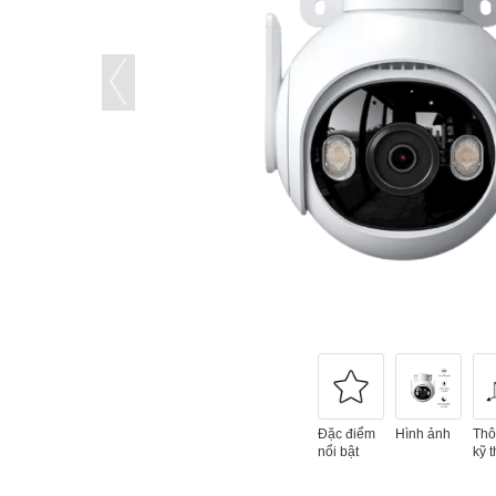
Đặc điểm
Hình ảnh
Thô
nổi bật
kỹ t