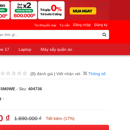
Đăng nhập
Đăng ký
Tin Khuyến mại
Tư vấn
ne 17
Laptop
Máy sấy quần áo
(0)
đánh giá
|
Viết nhận xét
Thông số
P-5M0WE
- Sku:
404736
g
-
0 ₫
1.690.000 ₫
Tiết kiệm (17%)