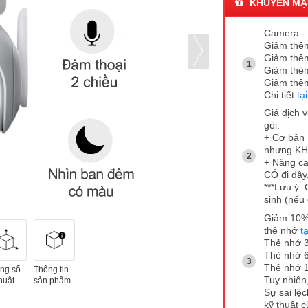
KHUYẾN MẠ
Camera - 
Giảm thêm
Giảm thêm
Giảm thêm
Giảm thêm
Chi tiết
tạ
Giá dịch 
gói:
+ Cơ bản 
nhưng KHÔ
+ Nâng ca
CÓ đi dây
***Lưu ý: 
sinh (nếu
Giảm 10% 
thẻ nhớ
t
Thẻ nhớ 3
Thẻ nhớ 6
Thẻ nhớ 1
ng số
Thông tin
Tuy nhiên,
huật
sản phẩm
Sự sai lệ
kỹ thuật 