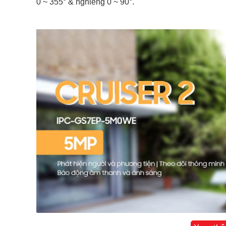
0 ~ 355° & nghiêng 0 ~ 90°.