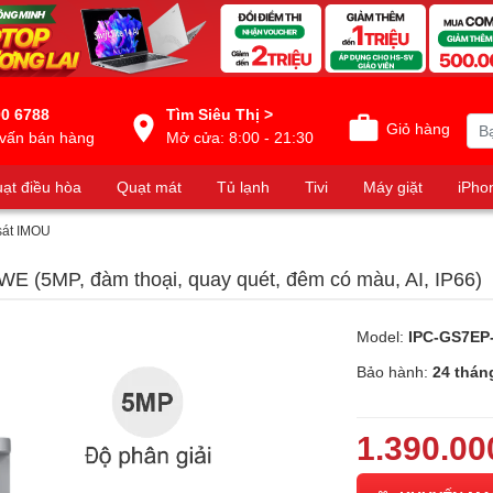
0 6788
Tìm Siêu Thị >
Giỏ hàng
vấn bán hàng
Mở cửa: 8:00 - 21:30
ạt điều hòa
Quạt mát
Tủ lạnh
Tivi
Máy giặt
iPho
sát IMOU
E (5MP, đàm thoại, quay quét, đêm có màu, AI, IP66)
Model:
IPC-GS7E
Bảo hành:
24 thán
1.390.00