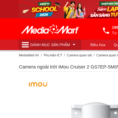
190
Tư 
DANH MỤC
SẢN PHẨM
Điều hòa
Qu
Máy lọc nước
MediaMart.Vn
Phụ kiện ICT
Camera quan sát
Camera quan 
Camera ngoài trời iMou Cruiser 2 GS7EP-5M0W