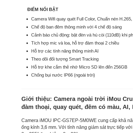
ĐIỂM NỔI BẬT
Camera Wifi quay quét Full Color, Chuẩn nén H.265,
Chế độ ban đêm thông minh với 4 chế độ sáng
Cảnh báo chủ động: bật đèn và hú còi (110dB) khi p
Tích hợp mic và loa, hỗ trợ đàm thoại 2 chiều
Hỗ trợ các tính năng thông minh AI
Theo dõi đối tượng Smart Tracking
Hỗ trợ khe cắm thẻ nhớ Micro SD lên đến 256GB
Chống bụi nước IP66 (ngoài trời)
Giới thiệu:
Camera ngoài trời iMou Cr
đàm thoại, quay quét, đêm có màu, AI, 
Camera iMOU IPC-GS7EP-5M0WE cung cấp khả năng g
ống kính 3,6 mm. Với tính năng giám sát trực tiếp v