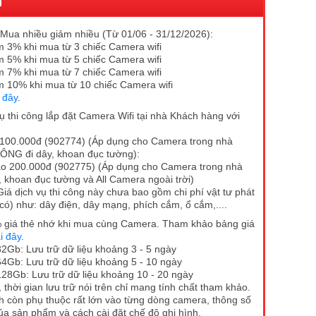
I
Mua nhiều giảm nhiều (Từ 01/06 - 31/12/2026):
 3% khi mua từ 3 chiếc Camera wifi
 5% khi mua từ 5 chiếc Camera wifi
 7% khi mua từ 7 chiếc Camera wifi
 10% khi mua từ 10 chiếc Camera wifi
i đây
.
vụ thi công lắp đặt Camera Wifi tại nhà Khách hàng với
100.000đ (902774) (Áp dụng cho Camera trong nhà
NG đi dây, khoan đục tường):
o 200.000đ (902775) (Áp dụng cho Camera trong nhà
, khoan đục tường và All Camera ngoài trời)
Giá dịch vụ thi công này chưa bao gồm chi phí vật tư phát
 có) như: dây điện, dây mạng, phích cắm, ổ cắm,....
giá thẻ nhớ khi mua cùng Camera. Tham khảo bảng giá
ại đây
.
2Gb: Lưu trữ dữ liệu khoảng 3 - 5 ngày
4Gb: Lưu trữ dữ liệu khoảng 5 - 10 ngày
28Gb: Lưu trữ dữ liệu khoảng 10 - 20 ngày
 thời gian lưu trữ nói trên chỉ mang tính chất tham khảo.
ch còn phụ thuộc rất lớn vào từng dòng camera, thông số
của sản phẩm và cách cài đặt chế độ ghi hình.