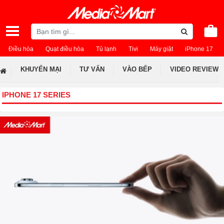
Điều hòa
Quạt điều hòa
Tủ lạnh
Tivi
Máy giặt
iPhone 17
KHUYẾN MẠI
TƯ VẤN
VÀO BẾP
VIDEO REVIEW
IPHONE 17 SERIES