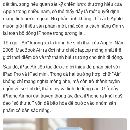
đặt tên, song nếu quan sát kỹ chiến lược thương hiệu của
Apple trong nhiều năm, có thể thấy đây là một quyết định
mang tính bước ngoặt. Nó phản ánh không chỉ cách Apple
muốn giới thiệu sản phẩm mới, mà còn là cách hãng định vị
lại toàn bộ dòng iPhone trong tương lai.
Tên gọi "Air" không xa lạ trong hệ sinh thái của Apple. Năm
2008, MacBook Air ra đời như chiếc laptop mỏng nhất thế
giới thời điểm đó và trở thành biểu tượng cho tính di động.
Sau đó, iPad Air tiếp tục được giới thiệu để phân biệt với
iPad Pro và iPad mini. Trong cả hai trường hợp, chữ "Air"
không chỉ mang nghĩa mỏng nhẹ, mà còn trở thành tuyên
ngôn về sự tinh tế, thẩm mỹ và tính di động cao. Giờ đây,
iPhone Air nối dài truyền thống ấy, đưa iPhone ra khỏi quỹ
đạo "số thứ tự" vốn đã bão hòa để bước vào nhóm sản
phẩm có bản sắc riêng.