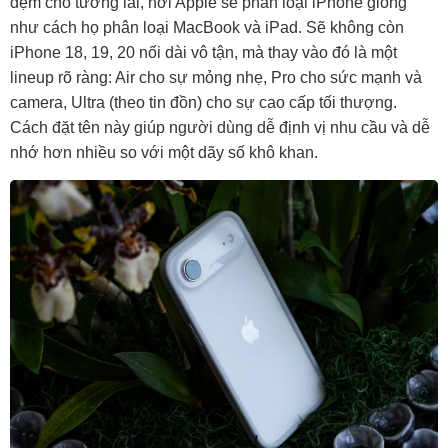
đệm cho tương lai, nơi Apple sẽ phân loại iPhone giống
như cách họ phân loại MacBook và iPad. Sẽ không còn
iPhone 18, 19, 20 nối dài vô tận, mà thay vào đó là một
lineup rõ ràng: Air cho sự mỏng nhẹ, Pro cho sức mạnh và
camera, Ultra (theo tin đồn) cho sự cao cấp tối thượng.
Cách đặt tên này giúp người dùng dễ định vị nhu cầu và dễ
nhớ hơn nhiều so với một dãy số khô khan.