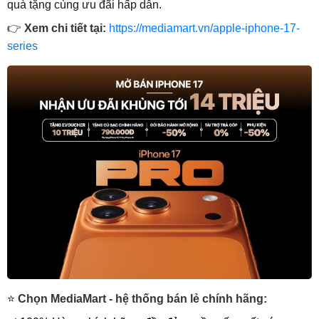
quà tặng cùng ưu đãi hấp dẫn.
👉
Xem chi tiết tại:
https://mediamart.vn/apple-iphone-17-
series
⭐
Chọn MediaMart - hệ thống bán lẻ chính hãng: