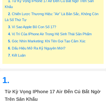
1
. Từ Kỳ Vọng IPhone 17 Air Đến Cú Bất Ngờ Trên Sân
Khấu
2
. Chiến Lược Thương Hiệu: "Air" Là Bản Sắc, Không Còn
Là Số Thứ Tự
3
. Vì Sao Apple Bỏ Con Số 17?
4
. Vị Trí Của IPhone Air Trong Hệ Sinh Thái Sản Phẩm
5
. Góc Nhìn Marketing: Khi Tên Gọi Tạo Cảm Xúc
6
. Dấu Hiệu Mở Ra Kỷ Nguyên Mới?
7
. Kết Luận
1.
Từ Kỳ Vọng IPhone 17 Air Đến Cú Bất Ngờ
Trên Sân Khấu