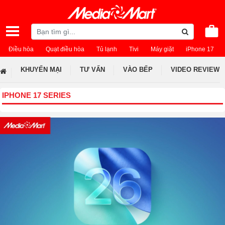
Điều hòa
Quạt điều hòa
Tủ lạnh
Tivi
Máy giặt
iPhone 17
KHUYẾN MẠI
TƯ VẤN
VÀO BẾP
VIDEO REVIEW
IPHONE 17 SERIES