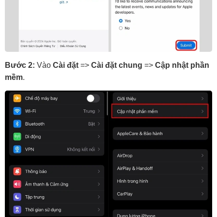
Bước 2:
Vào
Cài đặt
=>
Cài đặt chung
=>
Cập nhật phần
mềm
.