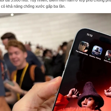
tối đa 3.000 nits. Tuy nhiên, điểm mới nằm ở lớp phủ chống ph
 có khả năng chống xước gấp ba lần.