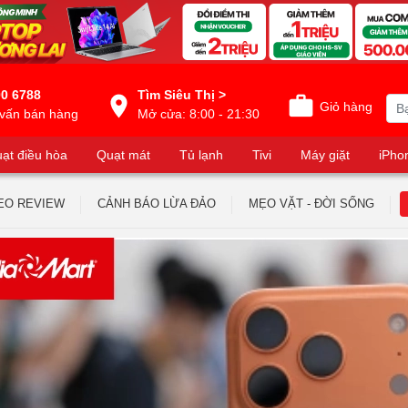
0 6788
Tìm Siêu Thị >
Giỏ hàng
vấn bán hàng
Mở cửa: 8:00 - 21:30
ạt điều hòa
Quạt mát
Tủ lạnh
Tivi
Máy giặt
iPho
EO REVIEW
CẢNH BÁO LỪA ĐẢO
MẸO VẶT - ĐỜI SỐNG