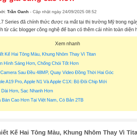
bởi:
Trần Oanh
- Cập nhật ngày 24/09/2025 08:52
7 Series đã chính thức được ra mắt tại thị trường Mỹ trong ng
h từ các blogger công nghệ để bạn có thêm cái nhìn toàn diện 
Xem nhanh
iết Kế Hai Tông Màu, Khung Nhôm Thay Vì Titan
àn Hình Sáng Hơn, Chống Chói Tốt Hơn
a Camera Sau Đều 48MP, Quay Video Đồng Thời Hai Góc
ple A19 Pro, Apple N1 Và Apple C1X: Bộ Đôi Chip Mới
n Dài Hơn, Sạc Nhanh Hơn
á Bán Cao Hơn Tại Việt Nam, Có Bản 2TB
iết Kế Hai Tông Màu, Khung Nhôm Thay Vì Tit