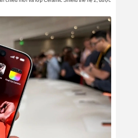
ản chiếu mới và lớp Ceramic Shield thế hệ 2, được