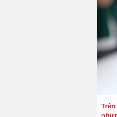
Trên
nhưn