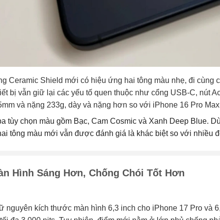
g Ceramic Shield mới có hiệu ứng hai tông màu nhẹ, đi cùng c
iết bị vẫn giữ lại các yếu tố quen thuộc như cổng USB-C, nút A
75mm và nặng 233g, dày và nặng hơn so với iPhone 16 Pro Max
ba tùy chọn màu gồm Bạc, Cam Cosmic và Xanh Deep Blue. Dù g
 hai tông màu mới vẫn được đánh giá là khác biệt so với nhiều 
àn Hình Sáng Hơn, Chống Chói Tốt Hơn
ữ nguyên kích thước màn hình 6,3 inch cho iPhone 17 Pro và 