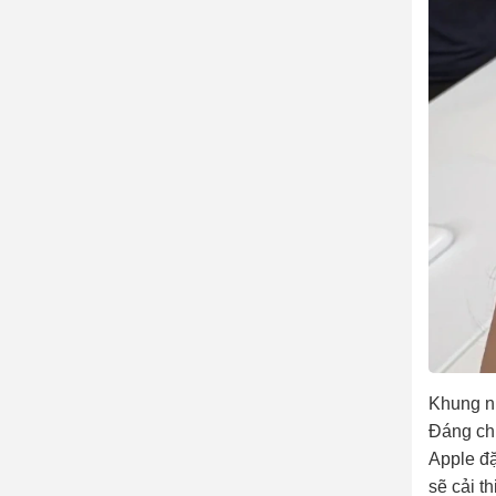
Khung nh
Đáng chú
Apple đặ
sẽ cải t