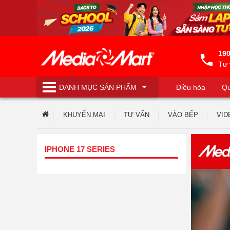
190
Tư 
DANH MỤC
SẢN PHẨM
Điều hòa
Qu
Máy lọc nước
KHUYẾN MẠI
TƯ VẤN
VÀO BẾP
VID
IPHONE 17 SERIES