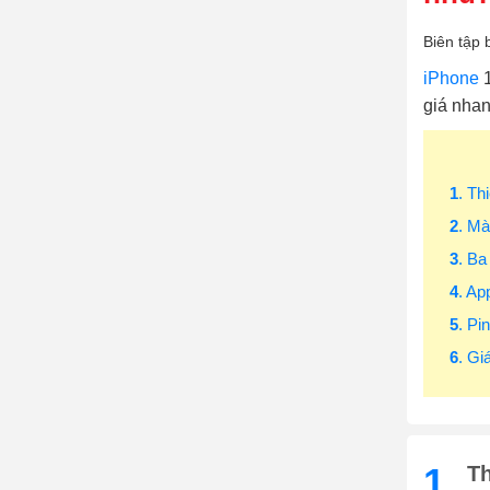
Biên tập 
iPhone
1
giá nhan
1
. Th
2
. M
3
. B
4
. Ap
5
. Pi
6
. Gi
1.
Th