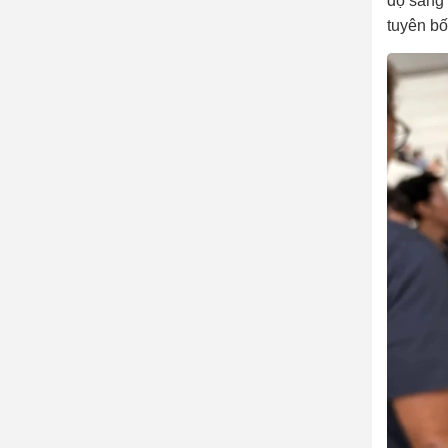
độ sáng 
tuyên bố