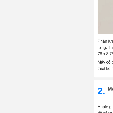
Phần lưn
lưng. Th
78 x 8,
Máy có 
thiết kế
2.
M
Apple gi