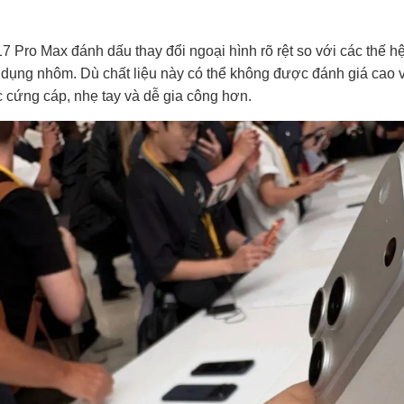
7 Pro Max đánh dấu thay đổi ngoại hình rõ rệt so với các thế hệ
dụng nhôm. Dù chất liệu này có thể không được đánh giá cao v
 cứng cáp, nhẹ tay và dễ gia công hơn.