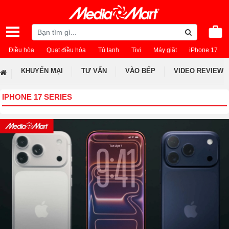
Điều hòa
Quạt điều hòa
Tủ lạnh
Tivi
Máy giặt
iPhone 17
KHUYẾN MẠI
TƯ VẤN
VÀO BẾP
VIDEO REVIEW
IPHONE 17 SERIES