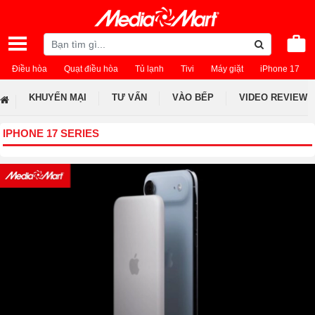
Điều hòa
Quạt điều hòa
Tủ lạnh
Tivi
Máy giặt
iPhone 17
KHUYẾN MẠI
TƯ VẤN
VÀO BẾP
VIDEO REVIEW
IPHONE 17 SERIES