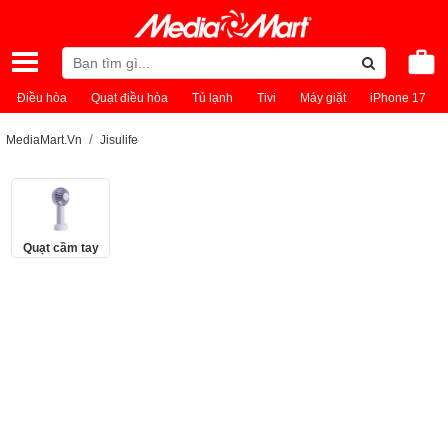
Điều hòa
Quạt điều hòa
Tủ lạnh
Tivi
Máy giặt
iPhone 17
MediaMart.Vn
Jisulife
Quạt cầm tay