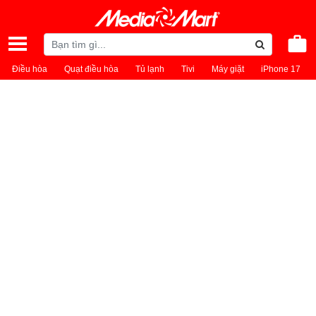
Điều hòa
Quạt điều hòa
Tủ lạnh
Tivi
Máy giặt
iPhone 17