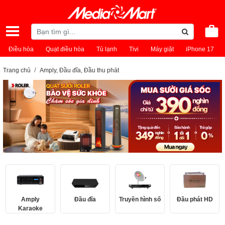
Điều hòa
Quạt điều hòa
Tủ lạnh
Tivi
Máy giặt
iPhone 17
Trang chủ
Amply, Đầu đĩa, Đầu thu phát
Amply
Đầu đĩa
Truyền hình số
Đầu phát HD
Karaoke