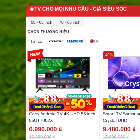
🔥TV CHO MỌI NHU CẦU - GIÁ SIÊU SỐC
55 - 65 inch
70 - 85 inch
CHỌN THƯƠNG HIỆU
Tất cả
-50%
-40%
Coex Android TV 4K UHD 55 inch
Smart TV Samsun
55UT7002X
Crystal UHD
6.990.000 ₫
9.480.000 ₫
13.990.000 ₫
15.900.000 ₫