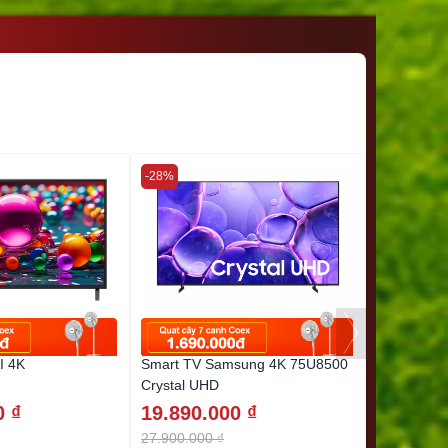
-28%
-43%
I 4K
Smart TV Samsung 4K 75U8500
Coex Goog
Crystal UHD
55UT7002
0 ₫
19.890.000 ₫
8.480.0
27.900.000 ₫
14.990.000