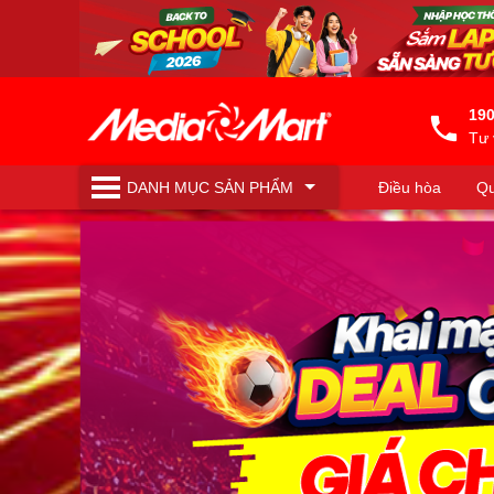
190
Tư 
DANH MỤC
SẢN PHẨM
Điều hòa
Qu
Máy lọc nước