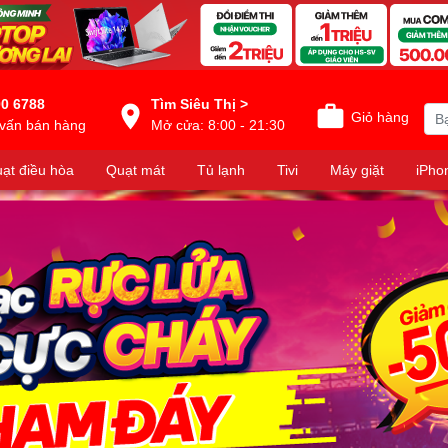
0 6788
Tìm Siêu Thị >
Giỏ hàng
vấn bán hàng
Mở cửa: 8:00 - 21:30
ạt điều hòa
Quạt mát
Tủ lạnh
Tivi
Máy giặt
iPho