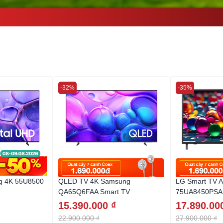
-32%
-35%
g 4K 55U8500
QLED TV 4K Samsung
LG Smart TV A
QA65Q6FAA Smart TV
75UA8450PSA
15.390.000 ₫
17.890.00
22.900.000 ₫
27.900.000 ₫