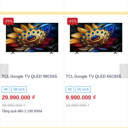
-25%
-41%
TCL Google TV QLED 98C655
TCL Google TV QLED 65C655
4K
98 inch
4K
65 inch
29.990.000 ₫
9.990.000 ₫
39.990.000 ₫
16.990.000 ₫
Tặng quà đến 2.190.000đ