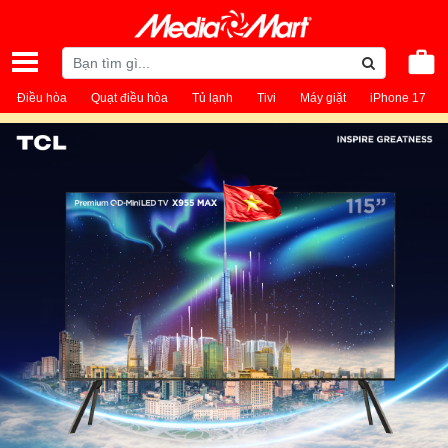
Điều hòa
Quạt điều hòa
Tủ lạnh
Tivi
Máy giặt
iPhone 17