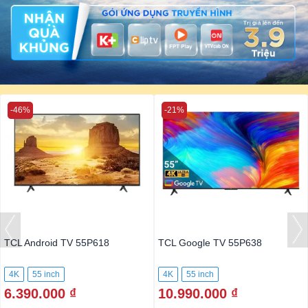
-46%
-21%
TCL Android TV 55P618
TCL Google TV 55P638
4K
55 inch
4K
55 inch
6.390.000 ₫
10.990.000 ₫