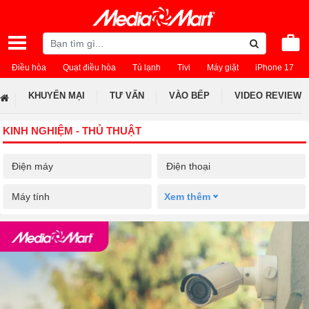
Điều hòa
Quạt điều hòa
Tủ lạnh
Tivi
Máy giặt
iPhone 17
KHUYẾN MẠI
TƯ VẤN
VÀO BẾP
VIDEO REVIEW
KINH NGHIỆM - THỦ THUẬT
Điện máy
Điện thoại
Máy tính
Xem thêm