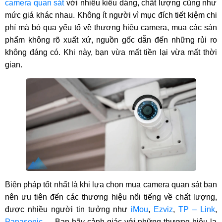
camera quan sát
với nhiều kiểu dáng, chất lượng cũng như
mức giá khác nhau. Không ít người vì mục đích tiết kiệm chi
phí mà bỏ qua yếu tố về thương hiệu camera, mua các sản
phẩm không rõ xuất xứ, nguồn gốc dẫn đến những rủi ro
không đáng có. Khi này, bạn vừa mất tiền lại vừa mất thời
gian.
Biện pháp tốt nhất là khi lựa chọn mua camera quan sát
bạn
nên ưu tiên đến các thương hiệu nổi tiếng về chất lượng,
được nhiều người tin tưởng như
iMou
,
Ezviz
,
TP – Link
,
Panasonic
,… Bạn hãy cảnh giác với những thương hiệu lạ