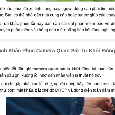
ể khắc phục được tình trạng này, người dùng cần phải tìm hiểu
c. Bạn có thể nhờ đến nhà cung cấp hoặc sự trợ giúp của chuyê
, để khắc phục lỗi này bạn cần cài đặt phần mềm bảo vệ để
xuyên phần mềm và không nên mở những liên kết đáng nghi ngờ
ách Khắc Phục Camera Quan Sát Tự Khởi Động
 hiện lỗi đầu ghi
camera quan sát
tự khởi động lại, bạn cần 
 trên đầu ghi xuống rồi nhờ đến nhân viên kĩ thuật hỗ trợ.
ghi chỉ gặp phải các lỗi nhẹ, người dùng hãy tiến hành reset 
như port, mật khẩu, bật chế độ DHCP và dùng điện toán đám mây