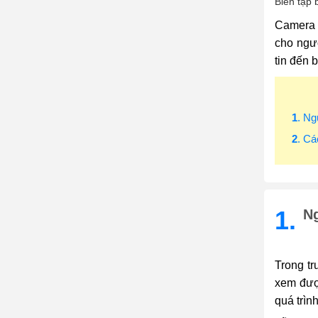
Biên tập 
Camera q
cho ngườ
tin đến 
1
. N
2
. C
1.
N
Trong t
xem được
quá trìn