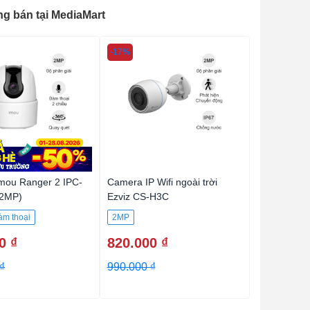
ng bán tại MediaMart
-17%
-46%
mou Ranger 2 IPC-
Camera IP Wifi ngoài trời
Camera IP
(2MP)
Ezviz CS-H3C
1080 P
àm thoại
2MP
2MP
Đàm 
0 ₫
820.000 ₫
315.000
₫
990.000 ₫
590.000 ₫