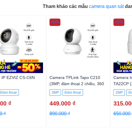
Tham khảo các mẫu
camera quan sát
đa
-49%
-50%
 IP EZVIZ CS-C6N
Camera TPLink Tapo C210
Camera I
(3MP, đàm thoại 2 chiều, 360
TA22CP 
độ, full HD)
Đàm thoại
3MP
Đàm thoại
2MP
Đ
00 ₫
449.000 ₫
315.00
0 ₫
890.000 ₫
650.000 