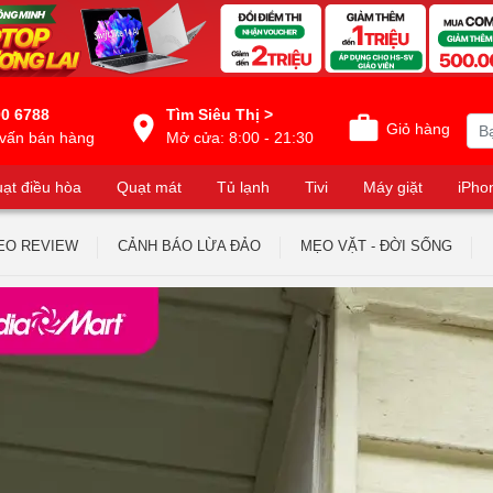
0 6788
Tìm Siêu Thị >
Giỏ hàng
vấn bán hàng
Mở cửa: 8:00 - 21:30
ạt điều hòa
Quạt mát
Tủ lạnh
Tivi
Máy giặt
iPho
EO REVIEW
CẢNH BÁO LỪA ĐẢO
MẸO VẶT - ĐỜI SỐNG