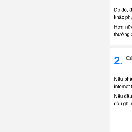
Do đó, đ
khắc phụ
Hơn nữa
thường 
2.
C
Nếu phát
internet
Nếu đầu 
đầu ghi 