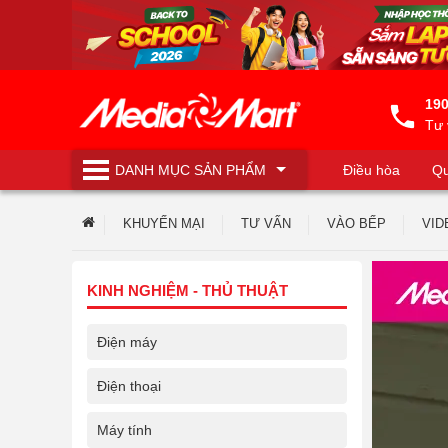
190
Tư 
DANH MỤC
SẢN PHẨM
Điều hòa
Qu
Máy lọc nước
KHUYẾN MẠI
TƯ VẤN
VÀO BẾP
VID
KINH NGHIỆM - THỦ THUẬT
Điện máy
Điện thoại
Máy tính