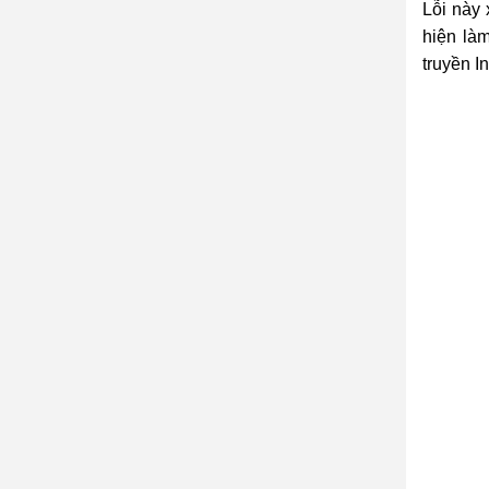
Lỗi này 
hiện làm
truyền In