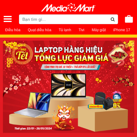
Điều hòa
Quạt điều hòa
Tủ lạnh
Tivi
Máy giặt
iPhone 17