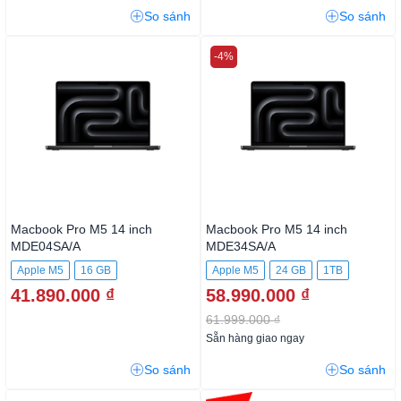
So sánh
So sánh
-4%
Macbook Pro M5 14 inch
Macbook Pro M5 14 inch
MDE04SA/A
MDE34SA/A
Apple M5
16 GB
Apple M5
24 GB
1TB
41.890.000 ₫
58.990.000 ₫
512GB SSD
61.999.000 ₫
Sẵn hàng giao ngay
So sánh
So sánh