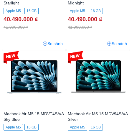
Starlight
Midnight
Apple M5
16 GB
Apple M5
16 GB
40.490.000 ₫
40.490.000 ₫
41.990.000 ₫
41.990.000 ₫
So sánh
So sánh
-4%
-2%
Macbook Air M5 15 MDVT4SA/A
Macbook Air M5 15 MDV94SA/A
Sky Blue
Silver
Apple M5
16 GB
Apple M5
16 GB