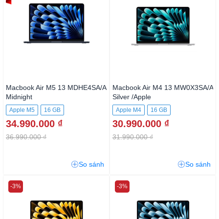
Macbook Air M5 13
Macbook Air M4 13
MDHE4SA/A Midnight
MW0X3SA/A Silver /Apple
M4/10CPU/10GPU/16GB/512G
Apple M5
16 GB
Apple M4
16 GB
BSSD
34.990.000 ₫
30.990.000 ₫
512GB SSD
36.990.000 ₫
31.990.000 ₫
So sánh
So sánh
-3%
-3%