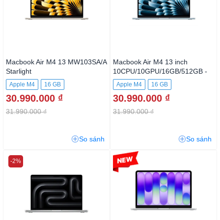
Macbook Air M4 13
Macbook Air M4 13 inch
MW103SA/A Starlight
10CPU/10GPU/16GB/512GB -
Sky Blue
Apple M4
16 GB
Apple M4
16 GB
30.990.000 ₫
30.990.000 ₫
512GB SSD
31.990.000 ₫
31.990.000 ₫
So sánh
So sánh
-2%
-3%