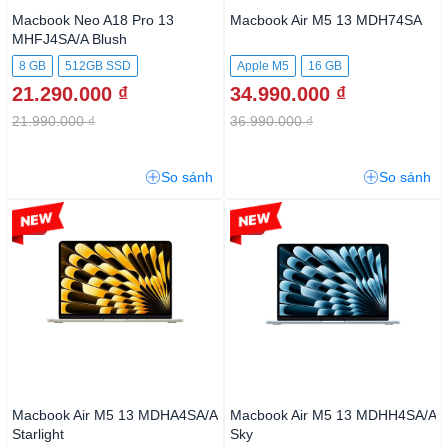
Macbook Neo A18 Pro 13
Macbook Air M5 13 MDH74SA
MHFJ4SA/A Blush
8 GB
512GB SSD
Apple M5
16 GB
21.290.000 ₫
34.990.000 ₫
512GB SSD
21.990.000 ₫
36.990.000 ₫
So sánh
So sánh
-5%
-5%
Macbook Air M5 13
Macbook Air M5 13
MDHA4SA/A Starlight
MDHH4SA/A Sky