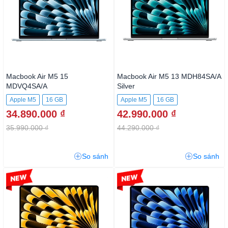
Macbook Air M5 15
Macbook Air M5 13 MDH84SA/A
MDVQ4SA/A
Silver
Apple M5
16 GB
Apple M5
16 GB
34.890.000 ₫
42.990.000 ₫
512GB SSD
35.990.000 ₫
44.290.000 ₫
So sánh
So sánh
-2%
-2%