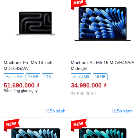
-2%
Macbook Pro M5 14 inch
Macbook Air M5 15
MDE64SA/A
MDVH4SA/A Midnight
Apple M5
24 GB
1TB
Apple M5
16 GB
51.690.000 ₫
34.990.000 ₫
512GB SSD
Sẵn hàng giao ngay
35.990.000 ₫
So sánh
So sánh
-3%
-2%