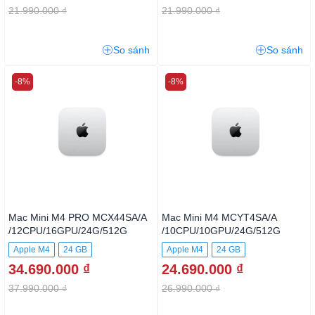
21.990.000 ₫
21.990.000 ₫
So sánh
So sánh
-8%
-8%
Mac Mini M4 PRO MCX44SA/A
Mac Mini M4 MCYT4SA/A
/12CPU/16GPU/24G/512G
/10CPU/10GPU/24G/512G
Apple M4
24 GB
Apple M4
24 GB
34.690.000 ₫
24.690.000 ₫
512GB SSD
512GB SSD
37.990.000 ₫
26.990.000 ₫