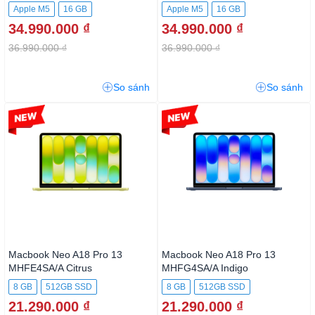
Apple M5
16 GB
Apple M5
16 GB
34.990.000 ₫
34.990.000 ₫
512GB SSD
512GB SSD
36.990.000 ₫
36.990.000 ₫
So sánh
So sánh
-3%
-3%
Macbook Neo A18 Pro 13
Macbook Neo A18 Pro 13
MHFE4SA/A Citrus
MHFG4SA/A Indigo
8 GB
512GB SSD
8 GB
512GB SSD
21.290.000 ₫
21.290.000 ₫