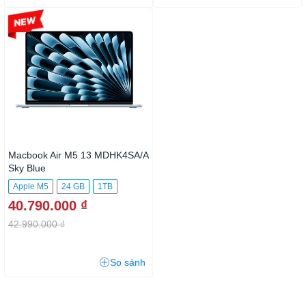
-5%
Macbook Air M5 13
MDHK4SA/A Sky Blue
Apple M5
24 GB
1TB
40.790.000 ₫
42.990.000 ₫
So sánh