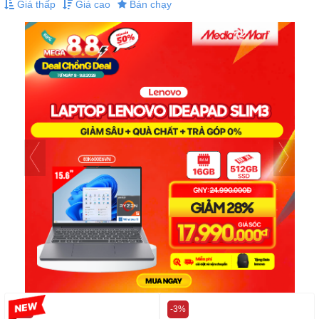
Giá thấp
Giá cao
Bán chạy
-5%
-3%