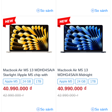
So sánh
So sánh
-4%
-4%
Macbook Air M5 13
Macbook Air M5 13
MDHD4SA/A Starlight /Apple M5
MDHG4SA/A Midnight
chip with 10‑core CPU and
Apple M5
24 GB
1TB
Apple M5
24 GB
1TB
10‑core GPU, 24GB, 1TB SSD
40.990.000 ₫
40.990.000 ₫
42.990.000 ₫
42.990.000 ₫
So sánh
So sánh