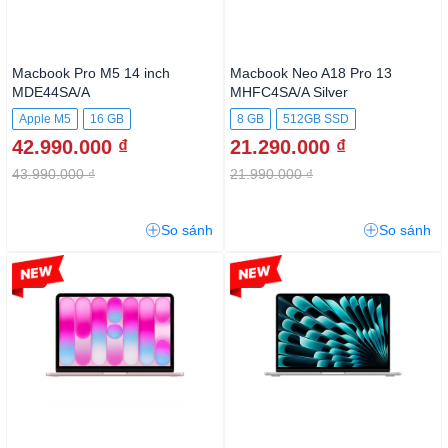
Macbook Pro M5 14 inch
Macbook Neo A18 Pro 13
MDE44SA/A
MHFC4SA/A Silver
Apple M5
16 GB
8 GB
512GB SSD
42.990.000 ₫
21.290.000 ₫
512GB SSD
43.990.000 ₫
21.990.000 ₫
So sánh
So sánh
-3%
-5%