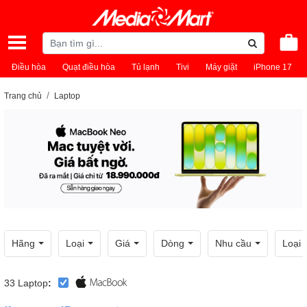
Điều hòa
Quạt điều hòa
Tủ lạnh
Tivi
Máy giặt
iPhone 17
Trang chủ
Laptop
Hãng
Loại
Giá
Dòng
Nhu cầu
Loại
33
Laptop
: