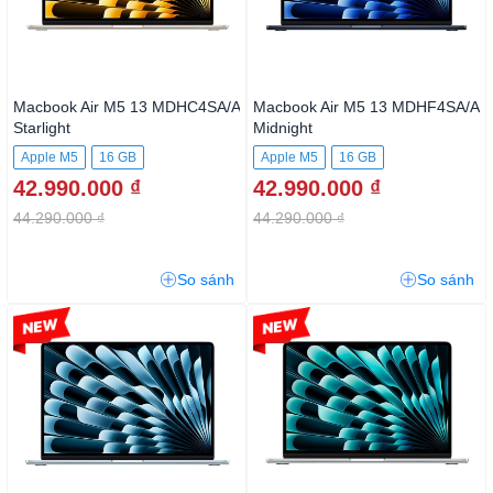
Macbook Air M5 13
Macbook Air M5 13
MDHC4SA/A Starlight
MDHF4SA/A Midnight
Apple M5
16 GB
Apple M5
16 GB
42.990.000 ₫
42.990.000 ₫
44.290.000 ₫
44.290.000 ₫
So sánh
So sánh
-2%
-3%