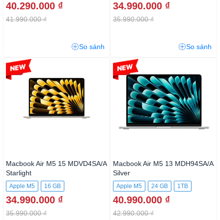
40.290.000 ₫
34.990.000 ₫
512GB SSD
41.990.000 ₫
35.990.000 ₫
So sánh
So sánh
-2%
-4%
Macbook Air M5 15
Macbook Air M5 13 MDH94SA/A
MDVD4SA/A Starlight
Silver
Apple M5
16 GB
Apple M5
24 GB
1TB
34.990.000 ₫
40.990.000 ₫
512GB SSD
35.990.000 ₫
42.990.000 ₫