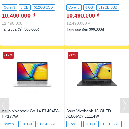
Core i3
8 GB
512GB SSD
Core i3
8 GB
512GB SSD
10.490.000 ₫
10.490.000 ₫
12.490.000 ₫
12.490.000 ₫
Tặng quà đến 300.000đ
Tặng quà đến 300.000đ
-17%
-32%
Asus Vivobook Go 14 E1404FA-
Asus Vivobook 15 OLED
NK177W
A1505VA-L1114W
Ryzen 5
16 GB
512GB SSD
Core i5
16 GB
512GB SSD