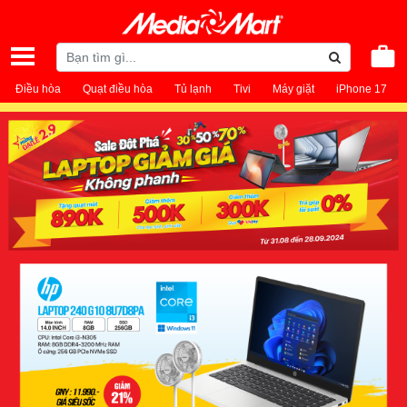
Điều hòa
Quạt điều hòa
Tủ lạnh
Tivi
Máy giặt
iPhone 17