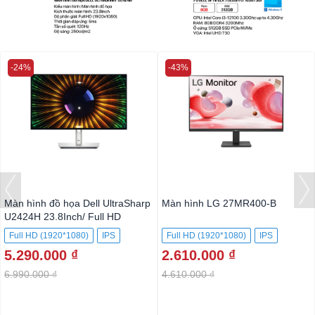
-24%
-43%
Màn hình đồ họa Dell UltraSharp
Màn hình LG 27MR400-B
U2424H 23.8Inch/ Full HD
Full HD (1920*1080)
IPS
Full HD (1920*1080)
IPS
5.290.000 ₫
2.610.000 ₫
6.990.000 ₫
4.610.000 ₫