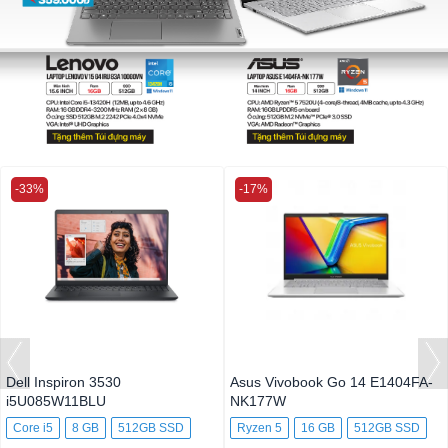
-33%
-17%
Dell Inspiron 3530
Asus Vivobook Go 14 E1404FA-
i5U085W11BLU
NK177W
Core i5
8 GB
512GB SSD
Ryzen 5
16 GB
512GB SSD