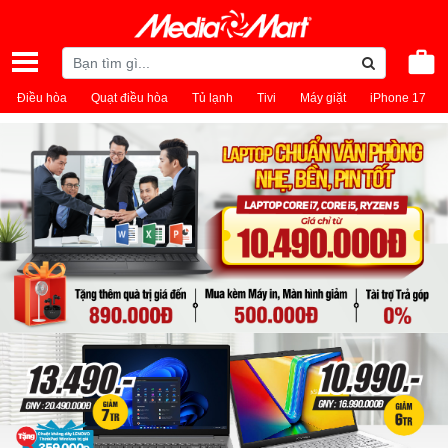
Điều hòa
Quạt điều hòa
Tủ lạnh
Tivi
Máy giặt
iPhone 17