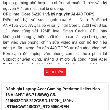
laptop gaming phù hợp cho những ai muốn “bước vào kỷ
nguyên AI” trên một thiết bị di động.
CPU Intel Core 5-210H và kỷ nguyên AI 440 TOPS
Điểm nổi bật về sức mạnh của Acer Nitro ProPanel
ANV16S-71-58WQ là bộ vi xử lý Intel Core 5 210H với 8 lõi,
12 luồng cùng với 12MB Intel Smart Cache. CPU này
không chỉ mang lại hiệu suất tốt cho các tác vụ chơi game,
làm việc văn phòng, chỉnh sửa video mà còn hỗ trợ hiệu
năng AI ấn tượng lên đến 440 TOPS từ nền tảng tổng thể.
Bên cạnh đó, laptop văn phòng còn tích hợp phím tắt
Copilot chuyên dụng, mảng 3 micro và công nghệ Acer
Purified Voice giúp khử nhiễu bằng AI, nâng cao chất lượng
đàm thoại và hỗ trợ tốt cho họp online hay làm việc từ xa.
Xem thêm
Đánh giá Laptop Acer Gaming Predator Helios Neo
16 AI ANV16S-71-58WQ C5-
210H/32GD5/512GSSD/16"2K_180Hz
/BT5/4C/W11/8GD7_RTX5050/ĐEN