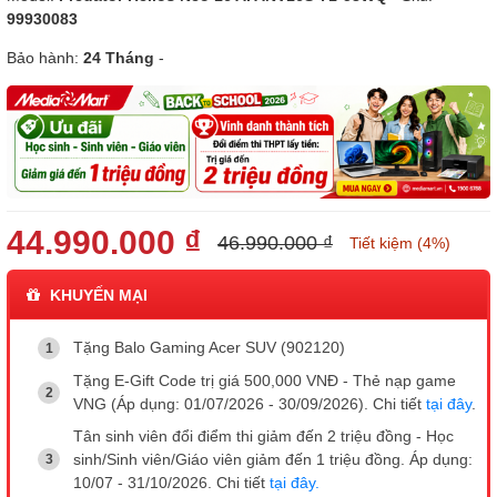
99930083
Bảo hành:
24 Tháng
-
44.990.000 ₫
46.990.000 ₫
Tiết kiệm (4%)
KHUYẾN MẠI
Tặng Balo Gaming Acer SUV (902120)
Tặng E-Gift Code trị giá 500,000 VNĐ - Thẻ nạp game
VNG (Áp dụng: 01/07/2026 - 30/09/2026). Chi tiết
tại đây
.
Tân sinh viên đổi điểm thi giảm đến 2 triệu đồng - Học
sinh/Sinh viên/Giáo viên giảm đến 1 triệu đồng. Áp dụng:
10/07 - 31/10/2026. Chi tiết
tại đây.