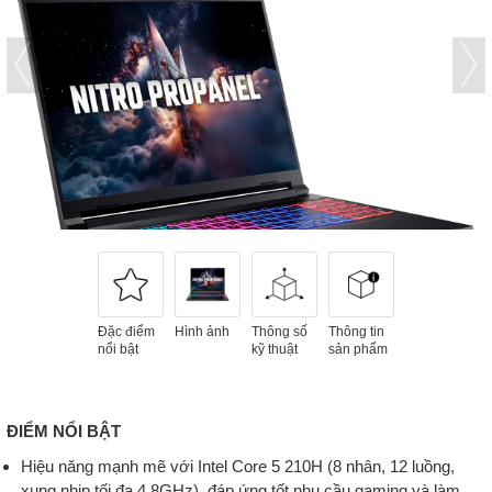
Đặc điểm
Hình ảnh
Thông số
Thông tin
nổi bật
kỹ thuật
sản phẩm
ĐIỂM NỔI BẬT
Hiệu năng mạnh mẽ với Intel Core 5 210H (8 nhân, 12 luồng,
xung nhịp tối đa 4.8GHz), đáp ứng tốt nhu cầu gaming và làm