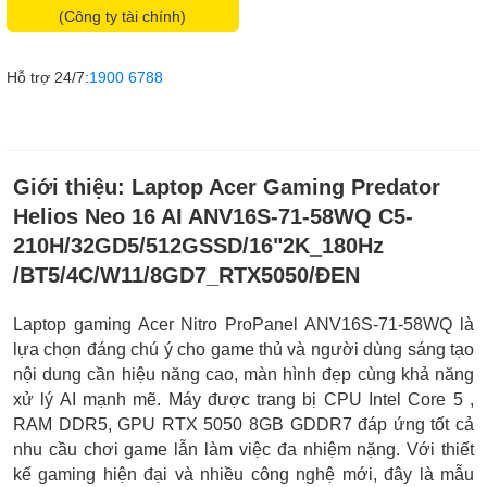
(Công ty tài chính)
Hỗ trợ 24/7:
1900 6788
Giới thiệu:
Laptop Acer Gaming Predator
Helios Neo 16 AI ANV16S-71-58WQ C5-
210H/32GD5/512GSSD/16"2K_180Hz
/BT5/4C/W11/8GD7_RTX5050/ĐEN
Laptop gaming Acer Nitro ProPanel ANV16S-71-58WQ là
lựa chọn đáng chú ý cho game thủ và người dùng sáng tạo
nội dung cần hiệu năng cao, màn hình đẹp cùng khả năng
xử lý AI mạnh mẽ. Máy được trang bị CPU Intel Core 5 ,
RAM DDR5, GPU RTX 5050 8GB GDDR7 đáp ứng tốt cả
nhu cầu chơi game lẫn làm việc đa nhiệm nặng. Với thiết
kế gaming hiện đại và nhiều công nghệ mới, đây là mẫu