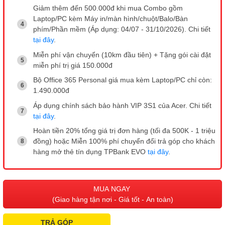
Giảm thêm đến 500.000đ khi mua Combo gồm
Laptop/PC kèm Máy in/màn hình/chuột/Balo/Bàn
phím/Phần mềm (Áp dụng: 04/07 - 31/10/2026). Chi tiết
tại đây
.
Miễn phí vận chuyển (10km đầu tiên) + Tặng gói cài đặt
miễn phí trị giá 150.000đ
Bộ Office 365 Personal giá mua kèm Laptop/PC chỉ còn:
1.490.000đ
Áp dụng chính sách bảo hành VIP 3S1 của Acer. Chi tiết
tại đây
.
Hoàn tiền 20% tổng giá trị đơn hàng (tối đa 500K - 1 triệu
đồng) hoặc Miễn 100% phí chuyển đổi trả góp cho khách
hàng mở thẻ tín dụng TPBank EVO
tại đây
.
MUA NGAY
(Giao hàng tận nơi - Giá tốt - An toàn)
TRẢ GÓP