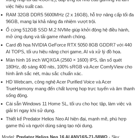
việc hiệu suất cao.
RAM 32GB DDR5 5600MHz (2 x 16GB), hỗ trợ nâng cấp tối đa
96GB, mang lại khả năng đa nhiệm vượt trội.
Ổ cứng 512GB SSD M.2 NVMe giúp khởi động hệ điều hành,
mở ứng dụng và tải game nhanh chóng.
Card đồ họa NVIDIA GeForce RTX 5050 8GB GDDR7 với 440
AI TOPS, tối ưu hiệu năng chơi game, AI và xử lý đồ họa.
Màn hình 16 inch WQXGA (2560 × 1600) IPS, tần số quét
180Hz, độ sáng 400 nits, 100% sRGB và Acer ComfyView cho
hình ảnh sắc nét, màu sắc chuẩn xác.
HD Webcam, công nghệ Acer Purified Voice và Acer
TrueHarmony mang đến chất lượng họp trực tuyến và âm thanh
sống động.
Cài sẵn Windows 11 Home SL, tối ưu cho học tập, làm việc và
giải trí ngay khi sử dụng.
Thiết kế Predator Helios Neo AI hiện đại, mạnh mẽ, phù hợp
game thủ và người dùng sáng tạo nội dung.
Model:
Predator Helios Neo 16 AI ANV16S-71-58WQ
- Sku: