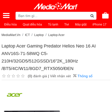
Điều hòa
Quạt điều hòa
Tủ lạnh
Tivi
Máy giặt
iPhone 17
MediaMart.Vn
ICT
Laptop
Laptop Acer
Laptop Acer Gaming Predator Helios Neo 16 AI
ANV16S-71-58WQ C5-
210H/32GD5/512GSSD/16"2K_180Hz
/BT5/4C/W11/8GD7_RTX5050/ĐEN
(0)
đánh giá
|
Viết nhận xét
Thông số