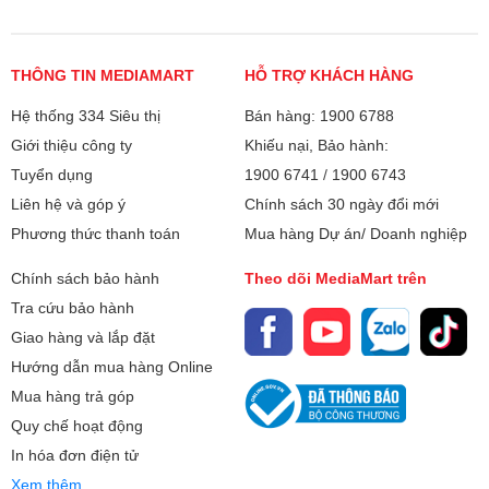
Tốc độ Bus:
5600 MHz
Hỗ trợ RAM tối đa:
94GB
THÔNG TIN MEDIAMART
HỖ TRỢ KHÁCH HÀNG
Số khe cắm rời:
2
Hệ thống 334 Siêu thị
Bán hàng: 1900 6788
Giới thiệu công ty
Khiếu nại, Bảo hành:
SSD:
512GB
Tuyển dụng
1900 6741
/
1900 6743
Màn hình:
Liên hệ và góp ý
16 inch
Chính sách 30 ngày đổi mới
Phương thức thanh toán
Mua hàng Dự án/ Doanh nghiệp
Màn hình 16" 2K+ 180Hz chân thực
Độ phân giải (W x
2K (2560 x 1600)
Màn hình 16 inch 2K+ mang đến không gian hiển thị rộng
H):
Chính sách bảo hành
Theo dõi MediaMart trên
và sắc nét, đặc biệt với tỷ lệ 16:10 cho phép hiển thị thêm
Tra cứu bảo hành
nội dung theo chiều dọc, tiện lợi cho cả chơi game và làm
Công nghệ MH:
Acer ComfyView™ , ProPanel IPS
Giao hàng và lắp đặt
việc. Bên cạnh đó, tần số quét 180Hz kết hợp thời gian
16:10, 180Hz, sRGB 100%, 400nits
phản hồi 3ms (GtG qua Overdrive) giúp khung hình chuyển
Hướng dẫn mua hàng Online
động mượt mà, giảm hiện tượng xé hình , bóng mờ trong
Chipset đồ họa:
Mua hàng trả góp
GeForce RTX™ 5050
các tựa game hành động, bắn súng hoặc esport tốc độ cao.
Quy chế hoạt động
Bộ nhớ đồ họa:
8GB
In hóa đơn điện tử
Xem thêm