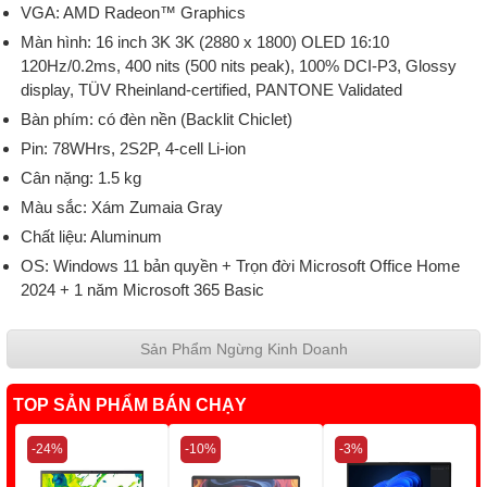
VGA: AMD Radeon™ Graphics
Màn hình: 16 inch 3K 3K (2880 x 1800) OLED 16:10
120Hz/0.2ms, 400 nits (500 nits peak), 100% DCI-P3, Glossy
display, TÜV Rheinland-certified, PANTONE Validated
Bàn phím: có đèn nền (Backlit Chiclet)
Pin: 78WHrs, 2S2P, 4-cell Li-ion
Cân nặng: 1.5 kg
Màu sắc: Xám Zumaia Gray
Chất liệu: Aluminum
OS: Windows 11 bản quyền + Trọn đời Microsoft Office Home
2024 + 1 năm Microsoft 365 Basic
Sản Phẩm Ngừng Kinh Doanh
TOP SẢN PHẨM BÁN CHẠY
-24%
-10%
-3%