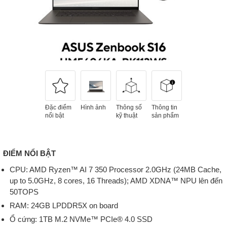
Đặc điểm
Hình ảnh
Thông số
Thông tin
nổi bật
kỹ thuật
sản phẩm
ĐIỂM NỔI BẬT
CPU: AMD Ryzen™ AI 7 350 Processor 2.0GHz (24MB Cache,
up to 5.0GHz, 8 cores, 16 Threads); AMD XDNA™ NPU lên đến
50TOPS
RAM: 24GB LPDDR5X on board
Ổ cứng: 1TB M.2 NVMe™ PCIe® 4.0 SSD