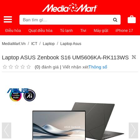
Điều hòa
Quạt điều hòa
Tủ lạnh
Tivi
Máy giặt
iPhone 17
MediaMart.Vn
ICT
Laptop
Laptop Asus
Laptop ASUS Zenbook S16 UM5606KA-RK113WS
(0)
đánh giá
|
Viết nhận xét
Thông số