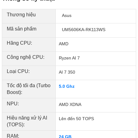
Thương hiệu
Asus
Mã sản phẩm
UM5606KA-RK113WS
Hãng CPU:
AMD
Công nghệ CPU:
Ryzen AI 7
Loại CPU:
AI 7 350
Tốc độ tối đa (Turbo
5.0 Ghz
Boost):
Hiệu suất đột phá với chip xử lý chuyên dụng
NPU:
AMD XDNA
Về sức mạnh, Asus đã trang bị cho Zenbook S16 chip xử lý
AMD Ryzen AI 7 350 cho hiệu suất mạnh mẽ và tốc độ
Hiệu năng xử lý AI
Lên đến 50 TOPS
đáng kinh ngạc. Công nghệ Ryzen AI tích hợp có khả năng
(TOPS):
xử lý tới 50 TOPS, giúp tối ưu hiệu suất cho các ứng dụng
RAM:
24 GB
AI hiện đại. Dung lượng pin 78Wh cho phép bạn làm việc