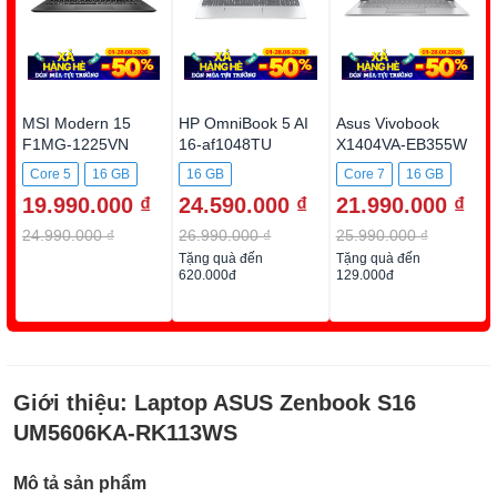
MSI Modern 15
HP OmniBook 5 AI
Asus Vivobook
F1MG-1225VN
16-af1048TU
X1404VA-EB355W
BZ7Q9PA
Core 5
16 GB
16 GB
Core 7
16 GB
19.990.000 ₫
24.590.000 ₫
21.990.000 ₫
512GB SSD
512GB SSD
512GB SSD
24.990.000 ₫
26.990.000 ₫
25.990.000 ₫
Tặng quà đến
Tặng quà đến
620.000đ
129.000đ
Giới thiệu:
Laptop ASUS Zenbook S16
UM5606KA-RK113WS
Mô tả sản phẩm