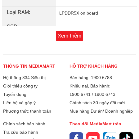
cả ngày mà không cần bận tâm về việc sạc pin.
Loại RAM:
LPDDR5X on board
Ngoài ra, Zenbook S16 OLED UM5606KA-RK113WS cũng
sở hữu cấu hình nổi bật với 24GB RAM và ổ cứng SSD
SSD:
1TB
PCIe 4.0 1TB, đáp ứng tốt nhu cầu sử dụng đa dạng của
người dùng.
Xem thêm
Màn hình:
16.0 inch
Độ phân giải (W x
3K (2880 x 1800)
H):
THÔNG TIN MEDIAMART
HỖ TRỢ KHÁCH HÀNG
Công nghệ MH:
OLED
Hệ thống 334 Siêu thị
Bán hàng: 1900 6788
Glossy display
Giới thiệu công ty
Khiếu nại, Bảo hành:
100% DCI-P3
Tuyển dụng
1900 6741
/
1900 6743
Liên hệ và góp ý
Chính sách 30 ngày đổi mới
120Hz
Phương thức thanh toán
Mua hàng Dự án/ Doanh nghiệp
PANTONE Validated
TÜV Rheinland-certified
Chính sách bảo hành
Theo dõi MediaMart trên
16:10
Tra cứu bảo hành
Copilot + PC: Nâng tâm trải nghiệm AI của bạn