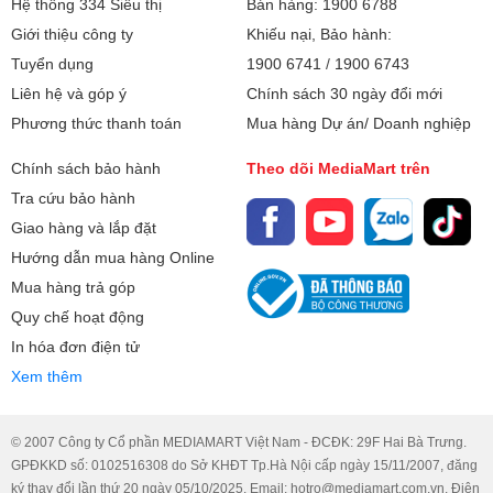
Hệ thống 334 Siêu thị
Bán hàng: 1900 6788
tượng giật lag.
Độ phân giải (W x
Full HD (1920 x 1080 pixels)
Giới thiệu công ty
Khiếu nại, Bảo hành:
H):
Laptop Dell Vostro 3530 (V3530-
Tuyển dụng
1900 6741
/
1900 6743
Công nghệ MH:
Anti-glare
i7U085W11GRD2)
trang bị ổ cứng SSD M.2
Liên hệ và góp ý
Chính sách 30 ngày đổi mới
PCIe NVMe dung lượng 512GB, giúp khởi động
LED Backlit
Phương thức thanh toán
Mua hàng Dự án/ Doanh nghiệp
máy nhanh chóng và tải ứng dụng mượt mà.
WVA
Chính sách bảo hành
Theo dõi MediaMart trên
Điều này cũng giúp tiết kiệm thời gian và nâng
120Hz
Tra cứu bảo hành
cao trải nghiệm làm việc của bạn.
Giao hàng và lắp đặt
Chipset đồ họa:
NVIDIA GeForce MX550
Màn hình rộng sắc nét
Hướng dẫn mua hàng Online
Bộ nhớ đồ họa:
2 GB
Mua hàng trả góp
Màn hình trên
Dell Vostro 3530 (V3530-
Quy chế hoạt động
là một trong những điểm đáng
i7U085W11GRD2)
Card đồ họa:
Card rời
In hóa đơn điện tử
chú ý nhất của sản phẩm này. Với kích thước lớn
Xem thêm
Kênh âm thanh:
2
lên đến 15.6 inch và độ phân giải FHD (1920 x
1080), màn hình này cung cấp một trải nghiệm
Cổng giao tiếp:
1x Jack 3.5mm
© 2007 Công ty Cổ phần MEDIAMART Việt Nam - ĐCĐK: 29F Hai Bà Trưng.
xem hình ảnh và video rất ấn tượng.
GPĐKKD số: 0102516308 do Sở KHĐT Tp.Hà Nội cấp ngày 15/11/2007, đăng
HDMI
ký thay đổi lần thứ 20 ngày 05/10/2025. Email: hotro@mediamart.com.vn. Điện