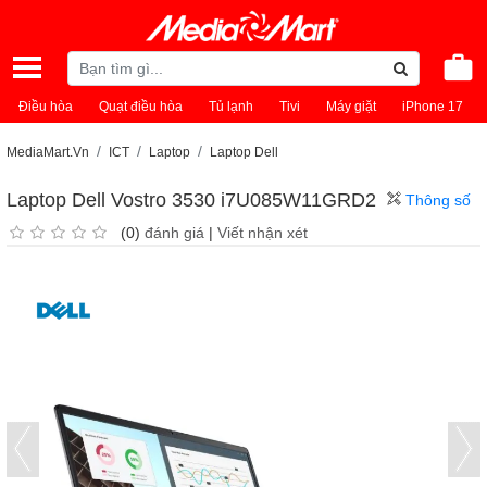
Điều hòa
Quạt điều hòa
Tủ lạnh
Tivi
Máy giặt
iPhone 17
MediaMart.Vn
ICT
Laptop
Laptop Dell
Laptop Dell Vostro 3530 i7U085W11GRD2
Thông số
(0)
đánh giá
|
Viết nhận xét