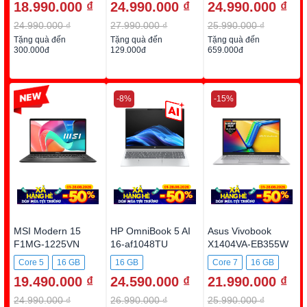
18.990.000 ₫
24.990.000 ₫
24.990.000 ₫
512GB SSD
512GB SSD
512GB SSD
24.990.000 ₫
27.990.000 ₫
25.990.000 ₫
Tặng quà đến
Tặng quà đến
Tặng quà đến
300.000đ
129.000đ
659.000đ
-22%
-8%
-15%
MSI Modern 15
HP OmniBook 5 AI
Asus Vivobook
F1MG-1225VN
16-af1048TU
X1404VA-EB355W
BZ7Q9PA
Core 5
16 GB
16 GB
Core 7
16 GB
19.490.000 ₫
24.590.000 ₫
21.990.000 ₫
512GB SSD
512GB SSD
512GB SSD
24.990.000 ₫
26.990.000 ₫
25.990.000 ₫