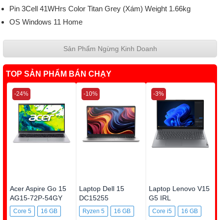
Pin 3Cell 41WHrs Color Titan Grey (Xám) Weight 1.66kg
OS Windows 11 Home
Sản Phẩm Ngừng Kinh Doanh
TOP SẢN PHẨM BÁN CHẠY
-24%
-10%
-3%
Acer Aspire Go 15
Laptop Dell 15
Laptop Lenovo V15
AG15-72P-54GY
DC15255
G5 IRL
DC5R5973W1
83HF00BYVN
Core 5
16 GB
Ryzen 5
16 GB
Core i5
16 GB