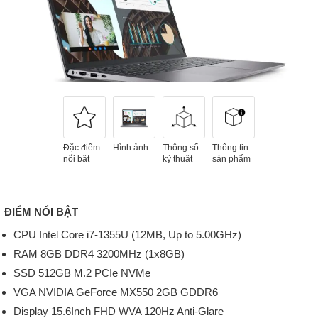
Đặc điểm
Hình ảnh
Thông số
Thông tin
nổi bật
kỹ thuật
sản phẩm
ĐIỂM NỔI BẬT
CPU Intel Core i7-1355U (12MB, Up to 5.00GHz)
RAM 8GB DDR4 3200MHz (1x8GB)
SSD 512GB M.2 PCIe NVMe
VGA NVIDIA GeForce MX550 2GB GDDR6
Display 15.6Inch FHD WVA 120Hz Anti-Glare