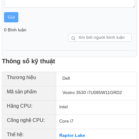
Gửi
0 Bình luận
Thông số kỹ thuật
Thương hiệu
Dell
Mã sản phẩm
Vostro 3530 i7U085W11GRD2
Hãng CPU:
Intel
cũng đi kèm với bàn di chuột
Laptop Dell
Công nghệ CPU:
(touchpad) rộng rãi và nhạy bén, giúp bạn thực
Core i7
hiện các thao tác di chuyển và cuộn dễ dàng.
Thế hệ:
Raptor Lake
Bàn di chuột cũng hỗ trợ tính năng cảm ứng đa