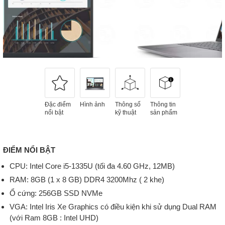
Đặc điểm
Hình ảnh
Thông số
Thông tin
nổi bật
kỹ thuật
sản phẩm
ĐIỂM NỔI BẬT
CPU: Intel Core i5-1335U (tối đa 4.60 GHz, 12MB)
RAM: 8GB (1 x 8 GB) DDR4 3200Mhz ( 2 khe)
Ổ cứng: 256GB SSD NVMe
VGA: Intel Iris Xe Graphics có điều kiện khi sử dụng Dual RAM
(với Ram 8GB : Intel UHD)