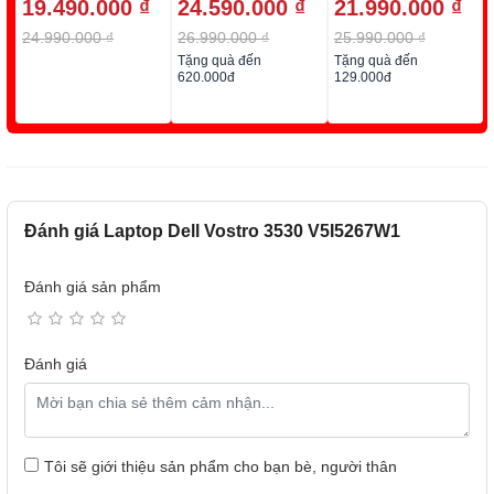
19.490.000 ₫
24.590.000 ₫
21.990.000 ₫
512GB SSD
512GB SSD
512GB SSD
24.990.000 ₫
26.990.000 ₫
25.990.000 ₫
Tặng quà đến
Tặng quà đến
620.000đ
129.000đ
Đánh giá Laptop Dell Vostro 3530 V5I5267W1
Đánh giá sản phẩm
Đánh giá
Tôi sẽ giới thiệu sản phẩm cho bạn bè, người thân