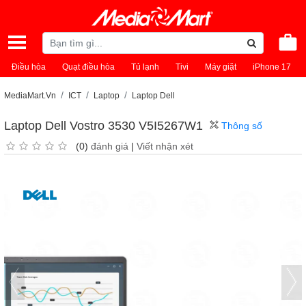
Điều hòa
Quạt điều hòa
Tủ lạnh
Tivi
Máy giặt
iPhone 17
MediaMart.Vn
ICT
Laptop
Laptop Dell
Laptop Dell Vostro 3530 V5I5267W1
Thông số
(0)
đánh giá
|
Viết nhận xét