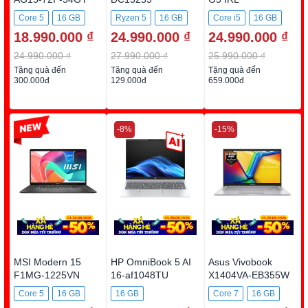
DC5R5973W1
83HF00BYVN
Core 5
16 GB
Ryzen 5
16 GB
Core i5
16 GB
18.990.000 ₫
24.990.000 ₫
24.990.000 ₫
512GB SSD
512GB SSD
512GB SSD
24.990.000 ₫
27.990.000 ₫
25.990.000 ₫
Tặng quà đến
Tặng quà đến
Tặng quà đến
300.000đ
129.000đ
659.000đ
-22%
-8%
-15%
MSI Modern 15
HP OmniBook 5 AI
Asus Vivobook
F1MG-1225VN
16-af1048TU
X1404VA-EB355W
BZ7Q9PA
Core 5
16 GB
16 GB
Core 7
16 GB