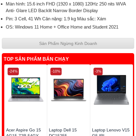
Màn hình: 15.6 inch FHD (1920 x 1080) 120Hz 250 nits WVA
Anti- Glare LED Backlit Narrow Border Display
Pin: 3 Cell, 41 Wh Cân nặng: 1.9 kg Màu sắc: Xám
OS: Windows 11 Home + Office Home and Student 2021
Sản Phẩm Ngừng Kinh Doanh
TOP SẢN PHẨM BÁN CHẠY
-24%
-10%
-3%
Acer Aspire Go 15
Laptop Dell 15
Laptop Lenovo V15
AG15-72P-54GY
DC15255
G5 IRL