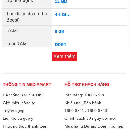
Bộ nhớ đệm:
12 MB
Tốc độ tối đa (Turbo
4.6 Ghz
Boost):
RAM:
8 GB
Loại RAM:
DDR4
Xem thêm
Tốc độ Bus:
3200 MHz
SSD:
256GB
Màn hình:
THÔNG TIN MEDIAMART
15.6 inch
HỖ TRỢ KHÁCH HÀNG
Hệ thống 334 Siêu thị
Bán hàng: 1900 6788
Độ phân giải (W x
Full HD (1920 x 1080 pixels)
Giới thiệu công ty
Khiếu nại, Bảo hành:
H):
Tuyển dụng
1900 6741
/
1900 6743
Công nghệ MH:
Anti-glare
Liên hệ và góp ý
Chính sách 30 ngày đổi mới
LED Backlit
Phương thức thanh toán
Mua hàng Dự án/ Doanh nghiệp