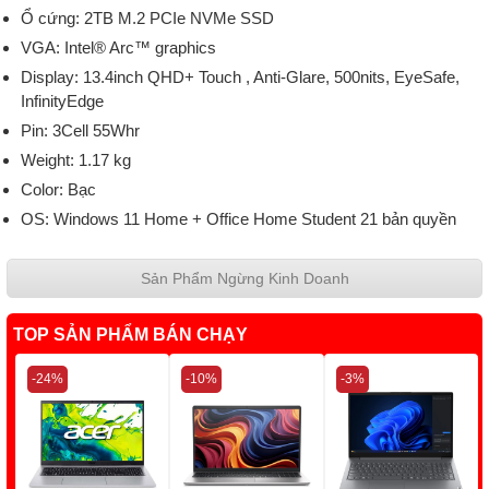
Ổ cứng: 2TB M.2 PCIe NVMe SSD
VGA: Intel® Arc™ graphics
Display: 13.4inch QHD+ Touch , Anti-Glare, 500nits, EyeSafe,
InfinityEdge
Pin: 3Cell 55Whr
Weight: 1.17 kg
Color: Bạc
OS: Windows 11 Home + Office Home Student 21 bản quyền
Sản Phẩm Ngừng Kinh Doanh
TOP SẢN PHẨM BÁN CHẠY
-24%
-10%
-3%