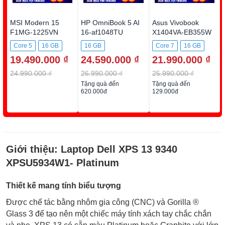
MSI Modern 15
HP OmniBook 5 AI
Asus Vivobook
F1MG-1225VN
16-af1048TU
X1404VA-EB355W
BZ7Q9PA
Core 5
16 GB
16 GB
Core 7
16 GB
19.490.000 ₫
24.590.000 ₫
21.990.000 ₫
512GB SSD
512GB SSD
512GB SSD
24.990.000 ₫
26.990.000 ₫
25.990.000 ₫
Tặng quà đến
Tặng quà đến
620.000đ
129.000đ
Giới thiệu:
Laptop Dell XPS 13 9340
XPSU5934W1- Platinum
Thiết kế mang tính biểu tượng
Được chế tác bằng nhôm gia công (CNC) và Gorilla ®
Glass 3 để tạo nên một chiếc máy tính xách tay chắc chắn