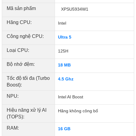
Mã sản phẩm
XPSU5934W1
Hãng CPU:
Intel
Công nghệ CPU:
Ultra 5
Loại CPU:
125H
Bộ nhớ đệm:
18 MB
Màu sắc sống động, độ tương phản sắc nét và chi tiết
phong phú với công nghệ Dolby Vision cùng màu sắc rực
Tốc độ tối đa (Turbo
4.5 Ghz
rỡ trên nền đen thực sự với màn hình OLED tùy chọn .
Boost):
Công nghệ Eyesafe® giúp giảm ánh sáng xanh mà không
làm giảm màu sắc
NPU:
Intel AI Boost
Âm thanh không gian 360 độ của Dolby Atmos
và Waves MaxxAudio.
Hiệu năng xử lý AI
Hãng không công bố
Thiết kế bốn loa 8W , được điều chỉnh bởi nhà sản xuất âm
(TOPS):
thanh từng đoạt nhiều giải Grammy® Jack Joseph Puig.
RAM:
16 GB