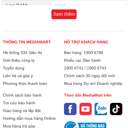
Loại RAM:
DDR5
Xem thêm
SSD:
2TB
Màn hình:
13.4 inch
THÔNG TIN MEDIAMART
HỖ TRỢ KHÁCH HÀNG
Công nghệ MH:
100% sRGB
Hệ thống 334 Siêu thị
Bán hàng: 1900 6788
Chống chói Anti Glare
Giới thiệu công ty
Khiếu nại, Bảo hành:
120Hz
Tuyển dụng
1900 6741
/
1900 6743
500 nit
Liên hệ và góp ý
Chính sách 30 ngày đổi mới
Eyesafe
Phương thức thanh toán
Mua hàng Dự án/ Doanh nghiệp
Màn hình QHD+
Chính sách bảo hành
Theo dõi MediaMart trên
Màn hình cảm ứng:
Tra cứu bảo hành
Có
Giao hàng và lắp đặt
Chipset đồ họa:
Intel Arc Graphics
Hướng dẫn mua hàng Online
Trò chuyện video rõ nét
Mua hàng trả góp