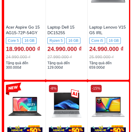
Acer Aspire Go 15
Laptop Dell 15
Laptop Lenovo V15
AG15-72P-54GY
DC15255
G5 IRL
DC5R5973W1
83HF00BYVN
Core 5
16 GB
Ryzen 5
16 GB
Core i5
16 GB
18.990.000 ₫
24.990.000 ₫
24.990.000 ₫
512GB SSD
512GB SSD
512GB SSD
24.990.000 ₫
27.990.000 ₫
25.990.000 ₫
Tặng quà đến
Tặng quà đến
Tặng quà đến
300.000đ
129.000đ
659.000đ
-22%
-8%
-15%