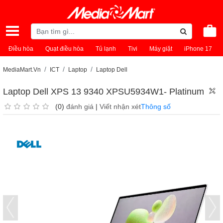
Điều hòa
Quạt điều hòa
Tủ lạnh
Tivi
Máy giặt
iPhone 17
MediaMart.Vn
ICT
Laptop
Laptop Dell
Laptop Dell XPS 13 9340 XPSU5934W1- Platinum
(0)
đánh giá
|
Viết nhận xét
Thông số