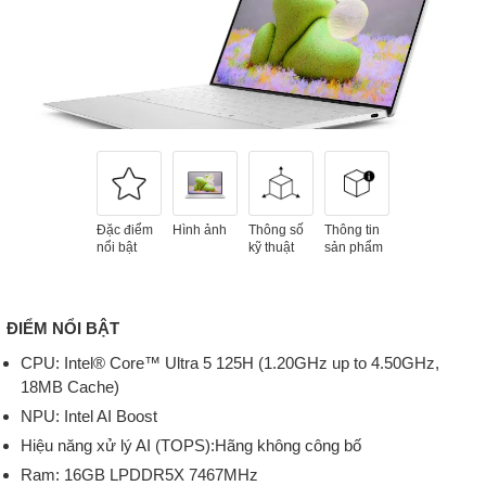
Đặc điểm
Hình ảnh
Thông số
Thông tin
nổi bật
kỹ thuật
sản phẩm
ĐIỂM NỔI BẬT
CPU: Intel® Core™ Ultra 5 125H (1.20GHz up to 4.50GHz,
18MB Cache)
NPU: Intel AI Boost
Hiệu năng xử lý AI (TOPS):Hãng không công bố
Ram: 16GB LPDDR5X 7467MHz