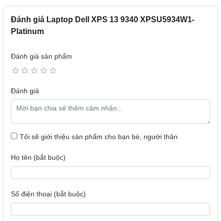
Phím Copilot của Windows
Đánh giá Laptop Dell XPS 13 9340 XPSU5934W1-
Platinum
Chỉ cần một cú nhấp chuột, bạn có thể truy cập ngay vào
Copilot trong Windows – Trợ lý AI cá nhân của riêng bạn.
Nhận câu trả lời thực tế, nguồn cảm hứng và giải pháp
Đánh giá sản phẩm
ngay trong tầm tay bạn.
Đánh giá
Tôi sẽ giới thiệu sản phẩm cho bạn bè, người thân
Họ tên (bắt buộc)
Số điện thoại (bắt buộc)
Hình ảnh và âm thanh sống động