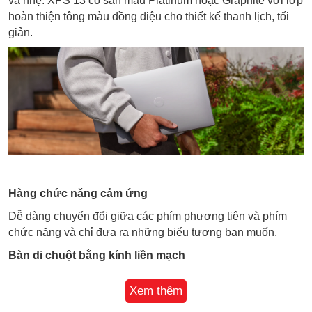
và nhẹ. XPS 13 có sẵn màu Platinum hoặc Graphite với lớp
hoàn thiện tông màu đồng điệu cho thiết kế thanh lịch, tối
giản.
Hàng chức năng cảm ứng
Dễ dàng chuyển đổi giữa các phím phương tiện và phím
chức năng và chỉ đưa ra những biểu tượng bạn muốn.
Bàn di chuột bằng kính liền mạch
Bàn di chuột xúc giác cung cấp phản hồi chính xác. Lớp
Xem thêm
kính bóng bẩy trên phần kê tay tạo cảm giác thân thiện hơn
khi chạm vào.