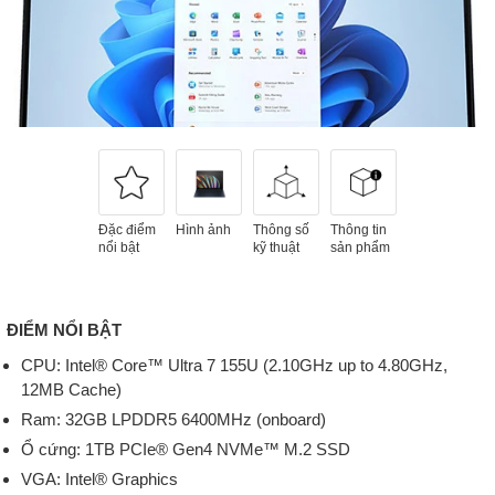
Đặc điểm
Hình ảnh
Thông số
Thông tin
nổi bật
kỹ thuật
sản phẩm
ĐIỂM NỔI BẬT
CPU: Intel® Core™ Ultra 7 155U (2.10GHz up to 4.80GHz,
12MB Cache)
Ram: 32GB LPDDR5 6400MHz (onboard)
Ổ cứng: 1TB PCIe® Gen4 NVMe™ M.2 SSD
VGA: Intel® Graphics