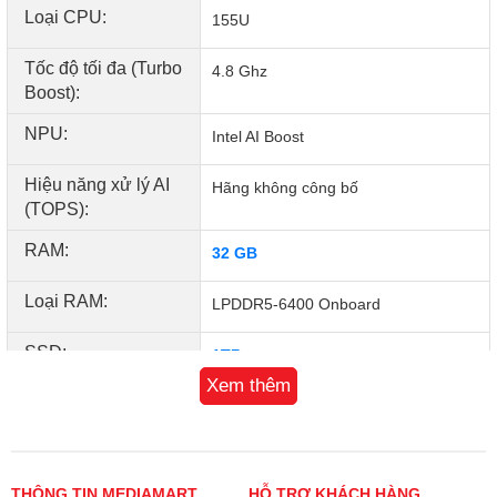
Loại CPU:
155U
Tốc độ tối đa (Turbo
4.8 Ghz
Boost):
NPU:
Intel AI Boost
Hiệu năng xử lý AI
Hãng không công bố
(TOPS):
RAM:
32 GB
Loại RAM:
LPDDR5-6400 Onboard
SSD:
1TB
Xem thêm
Màn hình:
14.0 inch
Độ phân giải (W x
3K (2880 x 1800)
H):
THÔNG TIN MEDIAMART
HỖ TRỢ KHÁCH HÀNG