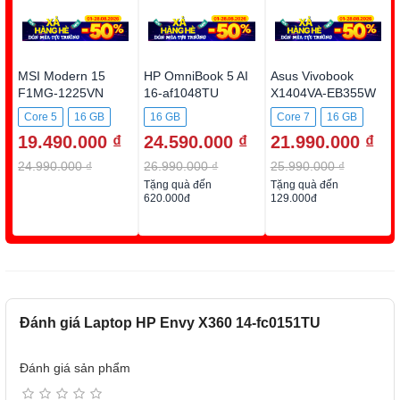
MSI Modern 15
HP OmniBook 5 AI
Asus Vivobook
F1MG-1225VN
16-af1048TU
X1404VA-EB355W
BZ7Q9PA
Core 5
16 GB
16 GB
Core 7
16 GB
19.490.000 ₫
24.590.000 ₫
21.990.000 ₫
512GB SSD
512GB SSD
512GB SSD
24.990.000 ₫
26.990.000 ₫
25.990.000 ₫
Tặng quà đến
Tặng quà đến
620.000đ
129.000đ
Đánh giá Laptop HP Envy X360 14-fc0151TU
Đánh giá sản phẩm