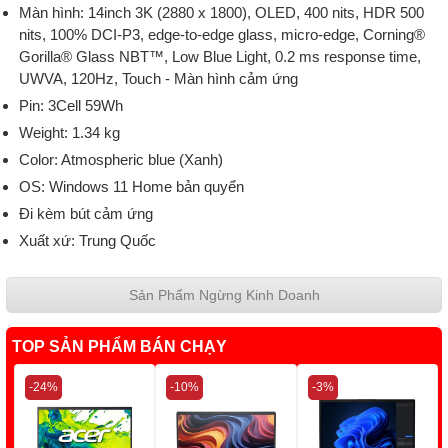
Màn hình: 14inch 3K (2880 x 1800), OLED, 400 nits, HDR 500
nits, 100% DCI-P3, edge-to-edge glass, micro-edge, Corning®
Gorilla® Glass NBT™, Low Blue Light, 0.2 ms response time,
UWVA, 120Hz, Touch - Màn hình cảm ứng
Pin: 3Cell 59Wh
Weight: 1.34 kg
Color: Atmospheric blue (Xanh)
OS: Windows 11 Home bản quyển
Đi kèm bút cảm ứng
Xuất xứ: Trung Quốc
Sản Phẩm Ngừng Kinh Doanh
TOP SẢN PHẨM BÁN CHẠY
-24%
-10%
-3%