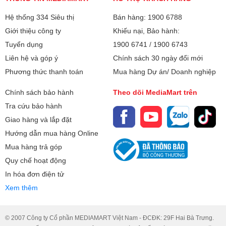
Công nghệ MH:
Low Blue Light
Hệ thống 334 Siêu thị
Bán hàng: 1900 6788
micro-edge
Giới thiệu công ty
Khiếu nại, Bảo hành:
400nits
Tuyển dụng
1900 6741
/
1900 6743
Liên hệ và góp ý
Chính sách 30 ngày đổi mới
100% DCI-P3
Phương thức thanh toán
Mua hàng Dự án/ Doanh nghiệp
UWVA
Corning® Gorilla® Glass NBT™
Chính sách bảo hành
Theo dõi MediaMart trên
120Hz
Tra cứu bảo hành
Giao hàng và lắp đặt
edge-to-edge glass
Hướng dẫn mua hàng Online
Touch - Cảm ứng
Mua hàng trả góp
0.2 ms response time
Quy chế hoạt động
In hóa đơn điện tử
Chipset đồ họa:
Intel Graphics
Xem thêm
Bộ nhớ đồ họa:
Share (Dùng chung bộ nhớ với
RAM)
© 2007 Công ty Cổ phần MEDIAMART Việt Nam - ĐCĐK: 29F Hai Bà Trưng.