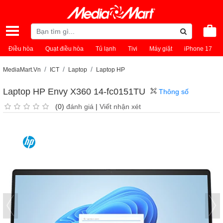
Điều hòa
Quạt điều hòa
Tủ lạnh
Tivi
Máy giặt
iPhone 17
MediaMart.Vn
ICT
Laptop
Laptop HP
Laptop HP Envy X360 14-fc0151TU
Thông số
(0)
đánh giá
|
Viết nhận xét