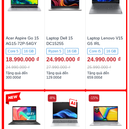
Acer Aspire Go 15
Laptop Dell 15
Laptop Lenovo V15
AG15-72P-54GY
DC15255
G5 IRL
DC5R5973W1
83HF00BYVN
Core 5
16 GB
Ryzen 5
16 GB
Core i5
16 GB
18.990.000 ₫
24.990.000 ₫
24.990.000 ₫
512GB SSD
512GB SSD
512GB SSD
24.990.000 ₫
27.990.000 ₫
25.990.000 ₫
Tặng quà đến
Tặng quà đến
Tặng quà đến
300.000đ
129.000đ
659.000đ
-22%
-8%
-15%