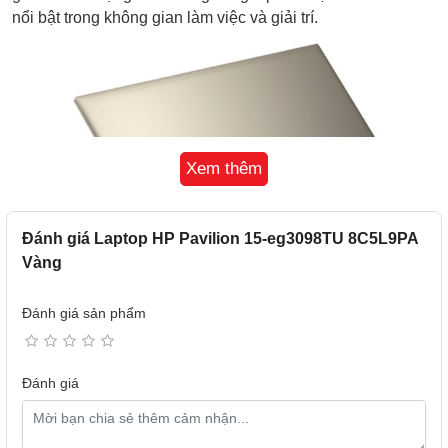
nổi bật trong không gian làm việc và giải trí.
Xem thêm
Đánh giá Laptop HP Pavilion 15-eg3098TU 8C5L9PA
Vàng
Đánh giá sản phẩm
Đánh giá
Trải nghiệm màn hình trung thực
Màn hình 15.6 inch FHD (1920 x 1080) của Laptop HP
Pavilion 15-eg3098TU 8C5L9PA có công nghệ IPS cho góc