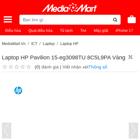
Điều hòa
Quạt điều hòa
Tủ lạnh
Tivi
Máy giặt
iPhone 17
MediaMart.Vn
ICT
Laptop
Laptop HP
Laptop HP Pavilion 15-eg3098TU 8C5L9PA Vàng
(0)
đánh giá
|
Viết nhận xét
Thông số