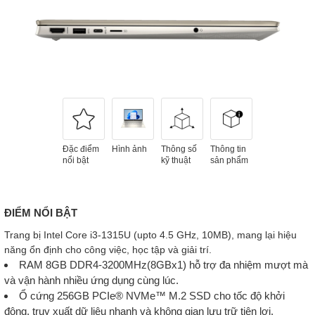
Đặc điểm
Hình ảnh
Thông số
Thông tin
nổi bật
kỹ thuật
sản phẩm
ĐIỂM NỔI BẬT
Trang bị Intel Core i3-1315U (upto 4.5 GHz, 10MB), mang lại hiệu
năng ổn định cho công việc, học tập và giải trí.
RAM 8GB DDR4-3200MHz(8GBx1) hỗ trợ đa nhiệm mượt mà
và vận hành nhiều ứng dụng cùng lúc.
Ổ cứng 256GB PCIe® NVMe™ M.2 SSD cho tốc độ khởi
động, truy xuất dữ liệu nhanh và không gian lưu trữ tiện lợi.