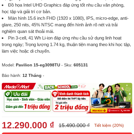
Đồ họa Intel UHD Graphics đáp ứng tốt nhu cầu văn phòng,
học tập và giải trí cơ bản.
Màn hình 15.6 inch FHD (1920 x 1080), IPS, micro-edge, anti-
glare, 250 nits, 45% NTSC mang đến hình ảnh rõ nét và trải
nghiệm quan sát thoải mái.
Pin 3-cell, 41 Wh Li-ion đáp ứng nhu cầu sử dụng linh hoạt
trong ngày; Trọng lượng 1.74 kg, thuận tiện mang theo khi học tập,
làm việc hoặc di chuyển.
Model:
Pavilion 15-eg3098TU
- Sku:
605131
Bảo hành:
12 Tháng
-
12.290.000 ₫
15.490.000 ₫
Tiết kiệm (20%)