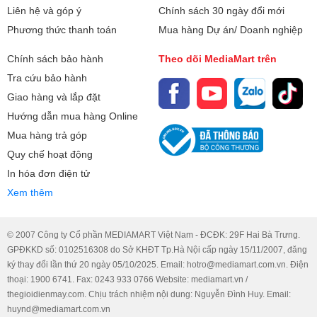
nhiễu và microphone tích hợp.
IPS
Liên hệ và góp ý
Chính sách 30 ngày đổi mới
Anti-glare
Phương thức thanh toán
Mua hàng Dự án/ Doanh nghiệp
Chipset đồ họa:
Intel UHD Graphics
Chính sách bảo hành
Theo dõi MediaMart trên
Tra cứu bảo hành
Bộ nhớ đồ họa:
Share (Dùng chung bộ nhớ với
Giao hàng và lắp đặt
RAM)
Hướng dẫn mua hàng Online
Mua hàng trả góp
Card đồ họa:
Tích hợp
Quy chế hoạt động
Kênh âm thanh:
Thời lượng sử dụng
2
In hóa đơn điện tử
Laptop HP Pavilion 15-eg3098TU 8C5L9PA được trang bị
Xem thêm
Cổng giao tiếp:
pin 3-cell dung lượng 41 Wh Li-ion. Thời lượng pin tương
HDMI
đối, đủ để bạn hoàn thành công việc hàng ngày mà không
1x USB Type-C
© 2007 Công ty Cổ phần MEDIAMART Việt Nam - ĐCĐK: 29F Hai Bà Trưng.
cần sạc lại liên tục.
2x USB Type-A
GPĐKKD số: 0102516308 do Sở KHĐT Tp.Hà Nội cấp ngày 15/11/2007, đăng
ký thay đổi lần thứ 20 ngày 05/10/2025. Email: hotro@mediamart.com.vn. Điện
Chuẩn WiFi:
thoại: 1900 6741. Fax: 0243 933 0766 Website: mediamart.vn /
Realtek Wi-Fi 6 (2x2)
thegioidienmay.com. Chịu trách nhiệm nội dung: Nguyễn Đình Huy. Email:
802.11a/b/g/n/ac
huynd@mediamart.com.vn