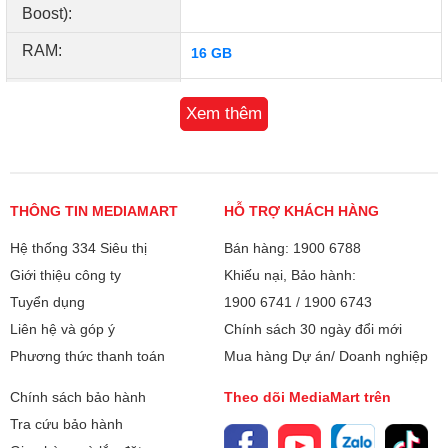
Boost):
RAM:
16 GB
Loại RAM:
DDR5
Xem thêm
Tốc độ Bus:
4800 MHz
Hỗ trợ RAM tối đa:
16 GB
THÔNG TIN MEDIAMART
HỖ TRỢ KHÁCH HÀNG
SSD:
512GB
Hệ thống 334 Siêu thị
Bán hàng: 1900 6788
Giới thiệu công ty
Khiếu nại, Bảo hành:
Màn hình:
14" inch
Tuyển dụng
1900 6741
/
1900 6743
Độ phân giải (W x
Liên hệ và góp ý
WUXGA (1920x1200)
Chính sách 30 ngày đổi mới
H):
Phương thức thanh toán
Mua hàng Dự án/ Doanh nghiệp
Công nghệ MH:
IPS
Chính sách bảo hành
Theo dõi MediaMart trên
Bàn phím tiện dụng, trải nghiệm gõ thoải mái
300nits
Tra cứu bảo hành
Bàn phím trên máy được thiết kế với hành trình phím hợp