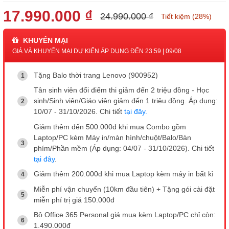
17.990.000 ₫
24.990.000 ₫
Tiết kiệm (28%)
KHUYẾN MẠI
GIÁ VÀ KHUYẾN MẠI DỰ KIẾN ÁP DỤNG ĐẾN 23:59 | 09/08
Tặng Balo thời trang Lenovo (900952)
Tân sinh viên đổi điểm thi giảm đến 2 triệu đồng - Học
sinh/Sinh viên/Giáo viên giảm đến 1 triệu đồng. Áp dụng:
10/07 - 31/10/2026. Chi tiết
tại đây.
Giảm thêm đến 500.000đ khi mua Combo gồm
Laptop/PC kèm Máy in/màn hình/chuột/Balo/Bàn
phím/Phần mềm (Áp dụng: 04/07 - 31/10/2026). Chi tiết
tại đây
.
Giảm thêm 200.000đ khi mua Laptop kèm máy in bất kì
Miễn phí vận chuyển (10km đầu tiên) + Tặng gói cài đặt
miễn phí trị giá 150.000đ
Bộ Office 365 Personal giá mua kèm Laptop/PC chỉ còn:
1.490.000đ