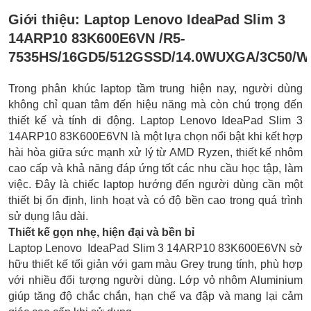
Giới thiệu:
Laptop Lenovo IdeaPad Slim 3
14ARP10 83K600E6VN /R5-
7535HS/16GD5/512GSSD/14.0WUXGA/3C50/W
Trong phân khúc laptop tầm trung hiện nay, người dùng
không chỉ quan tâm đến hiệu năng mà còn chú trọng đến
thiết kế và tính di động. Laptop Lenovo IdeaPad Slim 3
14ARP10 83K600E6VN là một lựa chọn nổi bật khi kết hợp
hài hòa giữa sức mạnh xử lý từ AMD Ryzen, thiết kế nhôm
cao cấp và khả năng đáp ứng tốt các nhu cầu học tập, làm
việc. Đây là chiếc laptop hướng đến người dùng cần một
thiết bị ổn định, linh hoạt và có độ bền cao trong quá trình
sử dụng lâu dài.
Thiết kế gọn nhẹ, hiện đại và bền bỉ
Laptop Lenovo IdeaPad Slim 3 14ARP10 83K600E6VN sở
hữu thiết kế tối giản với gam màu Grey trung tính, phù hợp
với nhiều đối tượng người dùng. Lớp vỏ nhôm Aluminium
giúp tăng độ chắc chắn, hạn chế va đập và mang lại cảm