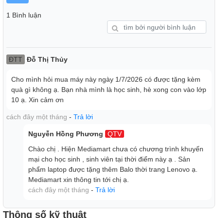
1 Bình luận
ĐTT
Đỗ Thị Thủy
Cho mình hỏi mua máy này ngày 1/7/2026 có được tặng kèm
quà gì không ạ. Bạn nhà mình là học sinh, hè xong con vào lớp
10 ạ. Xin cảm ơn
cách đây một tháng
-
Trả lời
Nguyễn Hồng Phương
QTV
Chào chị . Hiện Mediamart chưa có chương trình khuyến
mại cho học sinh , sinh viên tại thời điểm này ạ . Sản
phẩm laptop được tặng thêm Balo thời trang Lenovo ạ.
Mediamart xin thông tin tới chị ạ.
cách đây một tháng
-
Trả lời
Đồ họa AMD Radeon 660M ổn định
Laptop Lenovo IdeaPad Slim 3 14ARP10 83K600E6VN sử
Thông số kỹ thuật