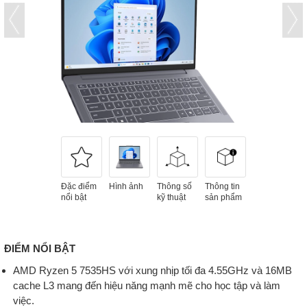
Đặc điểm
Hình ảnh
Thông số
Thông tin
nổi bật
kỹ thuật
sản phẩm
ĐIỂM NỔI BẬT
AMD Ryzen 5 7535HS với xung nhịp tối đa 4.55GHz và 16MB
cache L3 mang đến hiệu năng mạnh mẽ cho học tập và làm
việc.