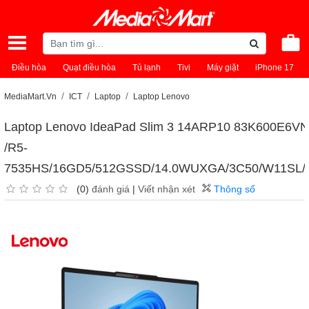
Điều hòa
Quạt điều hòa
Tủ lạnh
Tivi
Máy giặt
iPhone 17
MediaMart.Vn
ICT
Laptop
Laptop Lenovo
Laptop Lenovo IdeaPad Slim 3 14ARP10 83K600E6VN
/R5-
7535HS/16GD5/512GSSD/14.0WUXGA/3C50/W11SL/
(0)
đánh giá
|
Viết nhận xét
Thông số