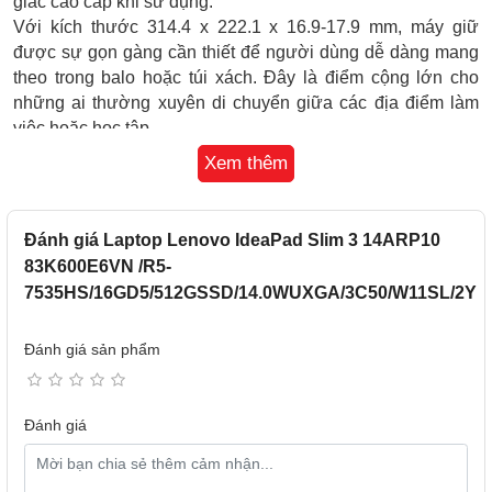
giác cao cấp khi sử dụng.
Với kích thước 314.4 x 222.1 x 16.9-17.9 mm, máy giữ
được sự gọn gàng cần thiết để người dùng dễ dàng mang
theo trong balo hoặc túi xách. Đây là điểm cộng lớn cho
những ai thường xuyên di chuyển giữa các địa điểm làm
việc hoặc học tập.
Xem thêm
Đánh giá Laptop Lenovo IdeaPad Slim 3 14ARP10
83K600E6VN /R5-
7535HS/16GD5/512GSSD/14.0WUXGA/3C50/W11SL/2Y
Đánh giá sản phẩm
Đánh giá