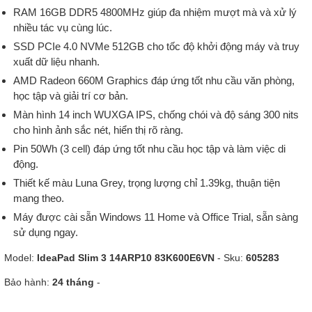
RAM 16GB DDR5 4800MHz giúp đa nhiệm mượt mà và xử lý
nhiều tác vụ cùng lúc.
SSD PCIe 4.0 NVMe 512GB cho tốc độ khởi động máy và truy
xuất dữ liệu nhanh.
AMD Radeon 660M Graphics đáp ứng tốt nhu cầu văn phòng,
học tập và giải trí cơ bản.
Màn hình 14 inch WUXGA IPS, chống chói và độ sáng 300 nits
cho hình ảnh sắc nét, hiển thị rõ ràng.
Pin 50Wh (3 cell) đáp ứng tốt nhu cầu học tập và làm việc di
động.
Thiết kế màu Luna Grey, trọng lượng chỉ 1.39kg, thuận tiện
mang theo.
Máy được cài sẵn Windows 11 Home và Office Trial, sẵn sàng
sử dụng ngay.
Model:
IdeaPad Slim 3 14ARP10 83K600E6VN
- Sku:
605283
Bảo hành:
24 tháng
-