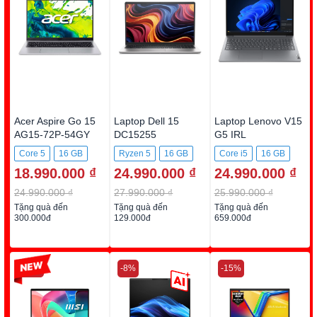
Acer Aspire Go 15
Laptop Dell 15
Laptop Lenovo V15
AG15-72P-54GY
DC15255
G5 IRL
DC5R5973W1
83HF00BYVN
Core 5
16 GB
Ryzen 5
16 GB
Core i5
16 GB
18.990.000 ₫
24.990.000 ₫
24.990.000 ₫
512GB SSD
512GB SSD
512GB SSD
24.990.000 ₫
27.990.000 ₫
25.990.000 ₫
Tặng quà đến
Tặng quà đến
Tặng quà đến
300.000đ
129.000đ
659.000đ
-22%
-8%
-15%