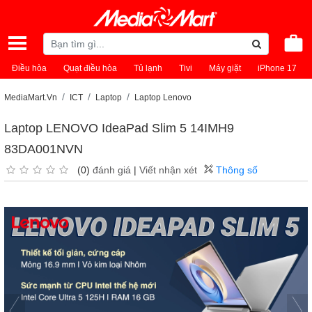
Điều hòa
Quạt điều hòa
Tủ lạnh
Tivi
Máy giặt
iPhone 17
MediaMart.Vn
ICT
Laptop
Laptop Lenovo
Laptop LENOVO IdeaPad Slim 5 14IMH9
83DA001NVN
(0)
đánh giá
|
Viết nhận xét
Thông số