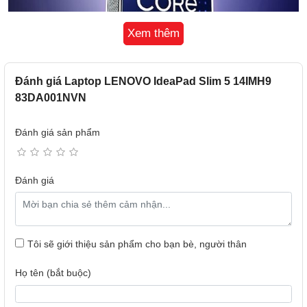
Xem thêm
Đánh giá Laptop LENOVO IdeaPad Slim 5 14IMH9
83DA001NVN
Cụ thể, chipset Intel sở hữu hệ thống NPU AI Boost mạnh
mẽ, thúc đẩy năng lực xử lý các tác vụ trí tuệ nhân tạo và
Đánh giá sản phẩm
học máy như thiết kế đồ họa, chỉnh sửa video, dựng phim,
xử lý ngôn ngữ. Đồng thời, NPU AI Engine bên trong chip
Intel Core Ultra 5 125H còn giúp kéo dài thời lượng pin, tối
Đánh giá
ưu hiệu suất xử lý trên mỗi watt điện để kéo dài thời gian
sử dụng giữa các lần sạc. GPU Intel Arc thế hệ mới tích
hợp sẵn ở CPU cũng cung cấp hiệu năng đồ họa ấn tượng.
Với những trang bị này,laptop Lenovo sẽ trở thành công cụ
Tôi sẽ giới thiệu sản phẩm cho bạn bè, người thân
đáng tin cậy để bạn làm mọi việc, hiện thực hóa mọi ý
tưởng.
Họ tên (bắt buộc)
Thiết kế gọn nhẹ, tính cơ động cao