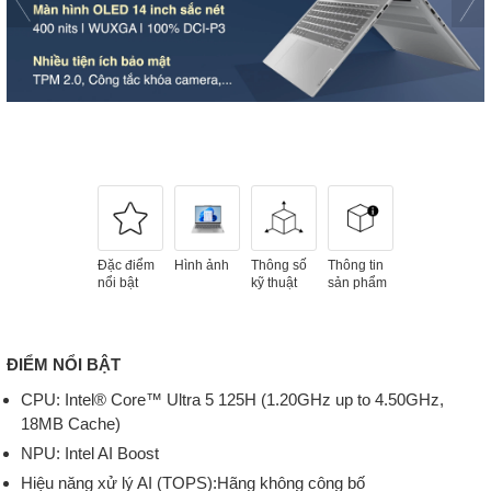
Đặc điểm
Hình ảnh
Thông số
Thông tin
nổi bật
kỹ thuật
sản phẩm
ĐIỂM NỔI BẬT
CPU: Intel® Core™ Ultra 5 125H (1.20GHz up to 4.50GHz,
18MB Cache)
NPU: Intel AI Boost
Hiệu năng xử lý AI (TOPS):Hãng không công bố