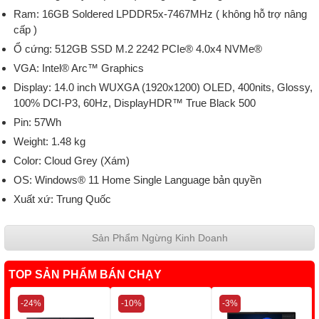
Ram: 16GB Soldered LPDDR5x-7467MHz ( không hỗ trợ nâng
cấp )
Ổ cứng: 512GB SSD M.2 2242 PCIe® 4.0x4 NVMe®
VGA: Intel® Arc™ Graphics
Display: 14.0 inch WUXGA (1920x1200) OLED, 400nits, Glossy,
100% DCI-P3, 60Hz, DisplayHDR™ True Black 500
Pin: 57Wh
Weight: 1.48 kg
Color: Cloud Grey (Xám)
OS: Windows® 11 Home Single Language bản quyền
Xuất xứ: Trung Quốc
Sản Phẩm Ngừng Kinh Doanh
TOP SẢN PHẨM BÁN CHẠY
-24%
-10%
-3%