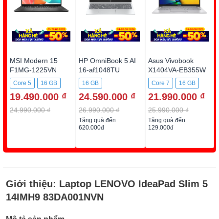
MSI Modern 15
HP OmniBook 5 AI
Asus Vivobook
F1MG-1225VN
16-af1048TU
X1404VA-EB355W
BZ7Q9PA
Core 5
16 GB
16 GB
Core 7
16 GB
19.490.000 ₫
24.590.000 ₫
21.990.000 ₫
512GB SSD
512GB SSD
512GB SSD
24.990.000 ₫
26.990.000 ₫
25.990.000 ₫
Tặng quà đến
Tặng quà đến
620.000đ
129.000đ
Giới thiệu:
Laptop LENOVO IdeaPad Slim 5
14IMH9 83DA001NVN