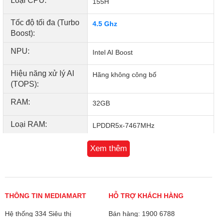
Loại CPU:
155H
tính năng đồ họa tốt, và một màn hình chất lượng cao trong
một thiết kế di động, Lenovo IdeaPad Slim 5 16IMH9 là một
Tốc độ tối đa (Turbo
4.5 Ghz
lựa chọn xứng đáng để xem xét. Máy này phù hợp với cả
Boost):
nhu cầu làm việc chuyên nghiệp, học tập và giải trí.
NPU:
Intel AI Boost
Hiệu năng xử lý AI
Hãng không công bố
(TOPS):
RAM:
32GB
Loại RAM:
LPDDR5x-7467MHz
SSD:
Xem thêm
512GB
Màn hình:
16.0 inch
Độ phân giải (W x
2K (2048x1280) OLED
THÔNG TIN MEDIAMART
HỖ TRỢ KHÁCH HÀNG
H):
Hệ thống 334 Siêu thị
Bán hàng: 1900 6788