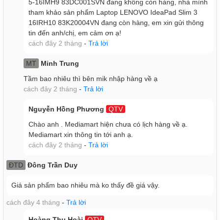
5-16IMH9 83DC001SVN đang không còn hàng, nhà mình
Màn hình OLED 16 inch 2K siêu lớn với độ phân giải cao
tham khảo sản phẩm Laptop LENOVO IdeaPad Slim 3
2K (2048x1280) tỉ lệ 16:10 cùng với tỉ lệ màu đạt 100%
16IRH10 83K20004VN đang còn hàng, em xin gửi thông
DCI-P3 và tần số quét 120Hz cung cấp trải nghiệm xem
tin đến anh/chị, em cảm ơn ạ!
tuyệt vời, rất phù hợp cho việc xem phim và làm việc với đồ
cách đây 2 tháng
-
Trả lời
họa. Camera FHD 1080p tích hợp cảm biến hồng ngoại và
ToF cho các tính năng bảo mật nâng cao và đăng nhập
MT
Minh Trung
nhanh chóng qua nhận diện khuôn mặt.
Tầm bao nhiêu thì bên mik nhập hàng về ạ
cách đây 2 tháng
-
Trả lời
Nguyễn Hồng Phương
QTV
Chào anh . Mediamart hiện chưa có lịch hàng về ạ.
Mediamart xin thông tin tới anh ạ.
cách đây 2 tháng
-
Trả lời
ĐTD
Đông Trần Duy
Giá sản phẩm bao nhiêu mà ko thấy đề giá vậy.
cách đây 4 tháng
-
Trả lời
Hoàng Thu Hoài
QTV