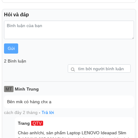
Hỏi và đáp
Gửi
2 Bình luận
MT
Minh Trung
Bên mik có hàng chx ạ
cách đây 2 tháng
-
Trả lời
Trang
QTV
Màn Hình và Tính Năng Khác
Chào anh/chị, sản phẩm Laptop LENOVO Ideapad Slim