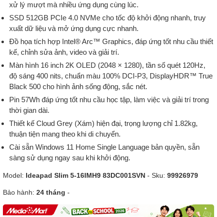
xử lý mượt mà nhiều ứng dụng cùng lúc.
SSD 512GB PCIe 4.0 NVMe cho tốc độ khởi động nhanh, truy
xuất dữ liệu và mở ứng dụng cực nhanh.
Đồ họa tích hợp Intel® Arc™ Graphics, đáp ứng tốt nhu cầu thiết
kế, chỉnh sửa ảnh, video và giải trí.
Màn hình 16 inch 2K OLED (2048 × 1280), tần số quét 120Hz,
độ sáng 400 nits, chuẩn màu 100% DCI-P3, DisplayHDR™ True
Black 500 cho hình ảnh sống động, sắc nét.
Pin 57Wh đáp ứng tốt nhu cầu học tập, làm việc và giải trí trong
thời gian dài.
Thiết kế Cloud Grey (Xám) hiện đại, trọng lượng chỉ 1.82kg,
thuận tiện mang theo khi di chuyển.
Cài sẵn Windows 11 Home Single Language bản quyền, sẵn
sàng sử dụng ngay sau khi khởi động.
Model:
Ideapad Slim 5-16IMH9 83DC001SVN
- Sku:
99926979
Bảo hành:
24 tháng
-