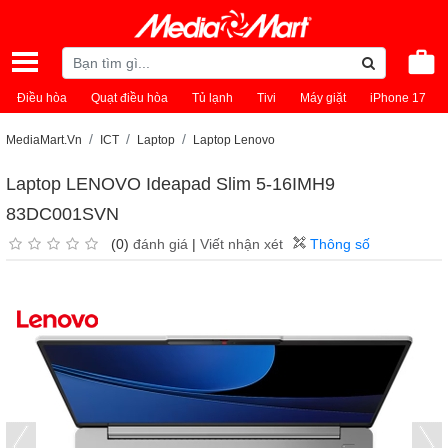
Điều hòa
Quạt điều hòa
Tủ lạnh
Tivi
Máy giặt
iPhone 17
MediaMart.Vn
ICT
Laptop
Laptop Lenovo
Laptop LENOVO Ideapad Slim 5-16IMH9
83DC001SVN
(0)
đánh giá
|
Viết nhận xét
Thông số