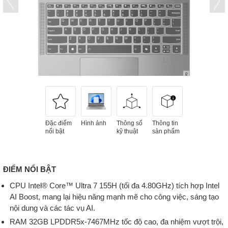
Đặc điểm
Hình ảnh
Thông số
Thông tin
nổi bật
kỹ thuật
sản phẩm
ĐIỂM NỔI BẬT
CPU Intel® Core™ Ultra 7 155H (tối đa 4.80GHz) tích hợp Intel
AI Boost, mang lại hiệu năng mạnh mẽ cho công việc, sáng tạo
nội dung và các tác vụ AI.
RAM 32GB LPDDR5x-7467MHz tốc độ cao, đa nhiệm vượt trội,