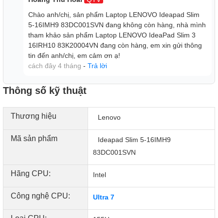
Chào anh/chị, sản phẩm Laptop LENOVO Ideapad Slim
5-16IMH9 83DC001SVN đang không còn hàng, nhà mình
tham khảo sản phẩm Laptop LENOVO IdeaPad Slim 3
16IRH10 83K20004VN đang còn hàng, em xin gửi thông
tin đến anh/chị, em cảm ơn ạ!
cách đây 4 tháng
-
Trả lời
Kết Nối và Di Động
Thông số kỹ thuật
IdeaPad Slim 5 16IMH9 83DC001SVN hỗ trợ USB-C với
USB PD 3.0 và DisplayPort™ 1.4, HDMI, USB-A, và đầu
Thương hiệu
Lenovo
đọc thẻ microSD cho phép kết nối dễ dàng với nhiều thiết bị
và màn hình ngoài. Bên cạnh đó máy tích hợp kết nối không
Mã sản phẩm
Ideapad Slim 5-16IMH9
dây WiFi 6E và Bluetooth 5.2 đảm bảo kết nối internet
83DC001SVN
nhanh và ổn định cũng như kết nối với các thiết bị ngoại vi.
Với trọng lượng 1.89 kg là khá nhẹ cho một laptop 16 inch,
Hãng CPU:
Intel
dễ dàng mang theo bên mình khi di chuyển.
Tổng kết
Công nghệ CPU:
Ultra 7
Nếu nhu cầu của bạn bao gồm sự kết hợp giữa hiệu suất,