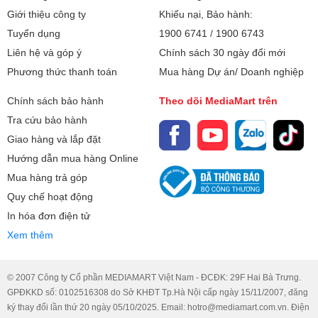
Công nghệ MH:
Low Blue Light
Giới thiệu công ty
Khiếu nại, Bảo hành:
400 nits
Tuyển dụng
1900 6741
/
1900 6743
100% DCI-P3
Liên hệ và góp ý
Chính sách 30 ngày đổi mới
Phương thức thanh toán
120Hz
Mua hàng Dự án/ Doanh nghiệp
Chuẩn DisplayHDR True Black 500
Chính sách bảo hành
Theo dõi MediaMart trên
Tra cứu bảo hành
Chipset đồ họa:
Intel Arc Graphics
Giao hàng và lắp đặt
Bộ nhớ đồ họa:
Hướng dẫn mua hàng Online
Share (Dùng chung bộ nhớ với
Mua hàng trả góp
RAM)
Quy chế hoạt động
Card đồ họa:
Tích hợp
In hóa đơn điện tử
Xem thêm
Kênh âm thanh:
2
Cổng giao tiếp:
HDMI
© 2007 Công ty Cổ phần MEDIAMART Việt Nam - ĐCĐK: 29F Hai Bà Trưng.
GPĐKKD số: 0102516308 do Sở KHĐT Tp.Hà Nội cấp ngày 15/11/2007, đăng
1 x Headphone/microphone combo
ký thay đổi lần thứ 20 ngày 05/10/2025. Email: hotro@mediamart.com.vn. Điện