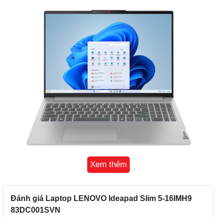
Xem thêm
Đánh giá Laptop LENOVO Ideapad Slim 5-16IMH9
Hiệu suất làm việc cao
83DC001SVN
Sở hữu CPU Intel Core Ultra 7 155H với tốc độ lên đến