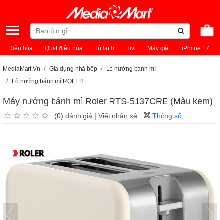
Điều hòa
Quạt điều hòa
Tủ lạnh
Tivi
Máy giặt
iPhone 17
MediaMart.Vn
Gia dụng nhà bếp
Lò nướng bánh mì
Lò nướng bánh mì ROLER
Máy nướng bánh mì Roler RTS-5137CRE (Màu kem)
(0)
đánh giá
|
Viết nhận xét
Thông số