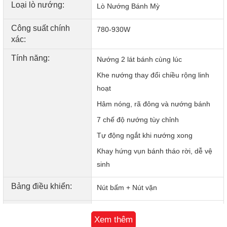
Loại lò nướng:
Lò Nướng Bánh Mỳ
bánh
Chỉ với một thao tác nhấn nút, bạn có thể chọn giữa 3 chế
Công suất chính
780-930W
độ thông minh:
xác:
Hâm nóng (Reheat): Làm ấm lại bánh mà không làm
Tính năng:
Nướng 2 lát bánh cùng lúc
khô.
Khe nướng thay đổi chiều rộng linh
Rã đông (Defrost): Rã đông bánh mì lạnh nhanh
chóng, giữ nguyên độ mềm thơm.
hoạt
Nướng (Toast): Nướng bánh đều, giòn, màu sắc đẹp
Hâm nóng, rã đông và nướng bánh
mắt.
7 chế độ nướng tùy chỉnh
Tùy chỉnh 7 mức độ nướng – Từ vàng nhẹ đến giòn
Tự động ngắt khi nướng xong
rụm
Khay hứng vụn bánh tháo rời, dễ vệ
Tùy theo khẩu vị cá nhân, người dùng có thể chọn 1 trong 7
sinh
chế độ nướng – từ màu bánh vàng nhẹ, mềm xốp đến giòn
rụm, thơm phức. Dù bạn yêu thích kiểu bánh mềm hay giòn
Bảng điều khiển:
Nút bấm + Nút vặn
đậm đà, Roler RTS-5137CRE đều đáp ứng dễ dàng.
Kích thước:
Kích thước sản phẩm :
Xem thêm
264*156*189mm