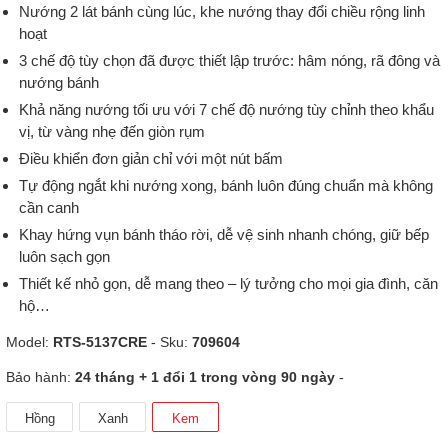
Nướng 2 lát bánh cùng lúc, khe nướng thay đổi chiều rộng linh
hoạt
3 chế độ tùy chọn đã được thiết lập trước: hâm nóng, rã đông và
nướng bánh
Khả năng nướng tối ưu với 7 chế độ nướng tùy chỉnh theo khẩu
vị, từ vàng nhẹ đến giòn rụm
Điều khiển đơn giản chỉ với một nút bấm
Tự động ngắt khi nướng xong, bánh luôn đúng chuẩn mà không
cần canh
Khay hứng vụn bánh tháo rời, dễ vệ sinh nhanh chóng, giữ bếp
luôn sạch gọn
Thiết kế nhỏ gọn, dễ mang theo – lý tưởng cho mọi gia đình, căn
hộ…
Model:
RTS-5137CRE
- Sku:
709604
Bảo hành:
24 tháng + 1 đổi 1 trong vòng 90 ngày
-
Hồng
Xanh
Kem