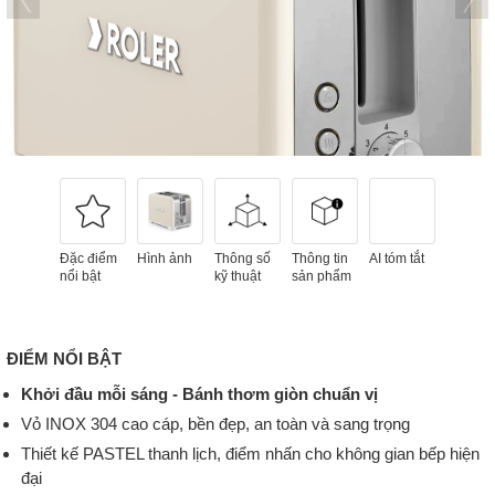
Đặc điểm
Hình ảnh
Thông số
Thông tin
AI tóm tắt
nổi bật
kỹ thuật
sản phẩm
ĐIỂM NỔI BẬT
Khởi đầu mỗi sáng - Bánh thơm giòn chuẩn vị
Vỏ INOX 304 cao cáp, bền đẹp, an toàn và sang trọng
Thiết kế PASTEL thanh lịch, điểm nhấn cho không gian bếp hiện
đại