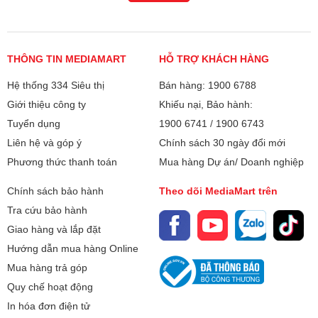
Khối lượng:
Trọng lượng sản phẩm: 1.3 KG
THÔNG TIN MEDIAMART
Bảo hành
HỖ TRỢ KHÁCH HÀNG
24 tháng + 1 đổi 1 trong vòng 90
ngày
Hệ thống 334 Siêu thị
Bán hàng: 1900 6788
Giới thiệu công ty
Khiếu nại, Bảo hành:
Xuất xứ
Trung Quốc
Tuyển dụng
1900 6741
/
1900 6743
Liên hệ và góp ý
Chính sách 30 ngày đổi mới
Phương thức thanh toán
Mua hàng Dự án/ Doanh nghiệp
Chính sách bảo hành
Theo dõi MediaMart trên
Tra cứu bảo hành
Giao hàng và lắp đặt
Hướng dẫn mua hàng Online
Mua hàng trả góp
Quy chế hoạt động
In hóa đơn điện tử
Điều khiển đơn giản – Chỉ với một nút vặn