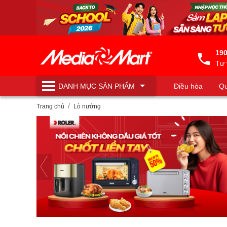
190
Tư 
DANH MỤC
SẢN PHẨM
Điều hòa
Qu
Máy lọc nước
Trang chủ
Lò nướng