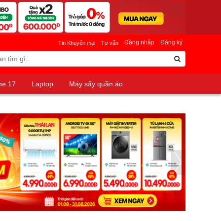
Đăng nhập
Đăng ký
Tin Khuyến mại
Tư vấn
ne 17
Laptop
Máy sấy quần áo