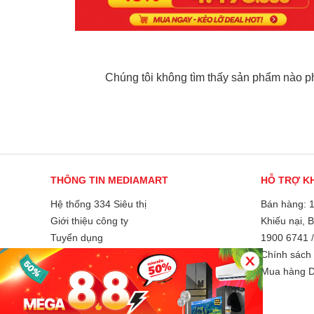
Chúng tôi không tìm thấy sản phẩm nào phù
THÔNG TIN MEDIAMART
HỖ TRỢ K
Hệ thống 334 Siêu thị
Bán hàng: 
Giới thiệu công ty
Khiếu nại, 
Tuyển dụng
1900 6741
Liên hệ và góp ý
Chính sách 
Phương thức thanh toán
Mua hàng D