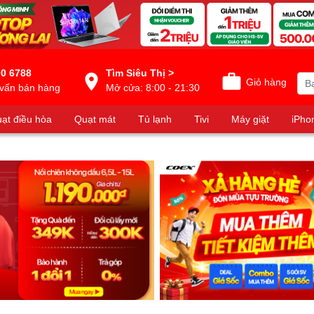
0 6788
Tìm Siêu Thị >
Giỏ hàng
vấn bán hàng
Mở cửa: 8:00 - 21:30
ạt điều hòa
Quạt mát
Tủ lạnh
Tivi
Máy giặt
iPho