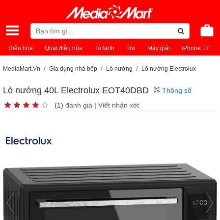
Điều hòa
Quạt điều hòa
Tủ lạnh
Tivi
Máy giặt
iPhone 17
MediaMart.Vn
Gia dụng nhà bếp
Lò nướng
Lò nướng Electrolux
Lò nướng 40L Electrolux EOT40DBD
Thông số
(1)
đánh giá
|
Viết nhận xét