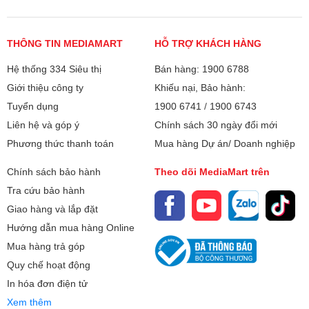
Xiên quay
Vỉ nướng
THÔNG TIN MEDIAMART
Tay cầm
HỖ TRỢ KHÁCH HÀNG
Khay nướng
Hệ thống 334 Siêu thị
Bán hàng: 1900 6788
Giới thiệu công ty
Khiếu nại, Bảo hành:
Bảo hành
24 tháng
Tuyển dụng
1900 6741
/
1900 6743
Liên hệ và góp ý
Chính sách 30 ngày đổi mới
Xuất xứ
Trung Quốc
Phương thức thanh toán
Mua hàng Dự án/ Doanh nghiệp
Chính sách bảo hành
Theo dõi MediaMart trên
Tra cứu bảo hành
Giao hàng và lắp đặt
Hướng dẫn mua hàng Online
Mua hàng trả góp
Quy chế hoạt động
In hóa đơn điện tử
Xem thêm