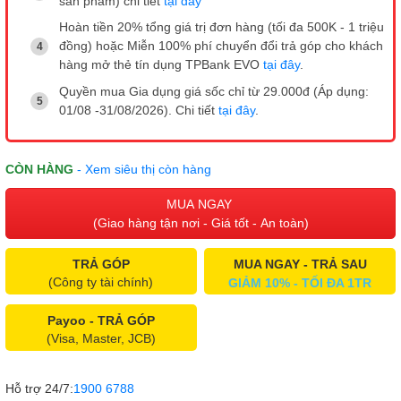
sản phẩm) chi tiết
tại đây
Hoàn tiền 20% tổng giá trị đơn hàng (tối đa 500K - 1 triệu
đồng) hoặc Miễn 100% phí chuyển đổi trả góp cho khách
hàng mở thẻ tín dụng TPBank EVO
tại đây
.
Quyền mua Gia dụng giá sốc chỉ từ 29.000đ (Áp dụng:
01/08 -31/08/2026). Chi tiết
tại đây
.
CÒN HÀNG
- Xem siêu thị còn hàng
MUA NGAY
(Giao hàng tận nơi - Giá tốt - An toàn)
TRẢ GÓP
MUA NGAY - TRẢ SAU
(Công ty tài chính)
GIẢM 10% - TỐI ĐA 1TR
Payoo - TRẢ GÓP
(Visa, Master, JCB)
Hỗ trợ 24/7:
1900 6788