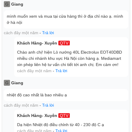
Từ nướng thịt đến rau củ quả, hay hâm nóng đồ ăn, bạn
G
Giang
đều có thể chọn lựa ngay trên chiếc lò nướng Electrolux.
Sản phẩm được tích hợp 11 chương trình nấu được cài đặt
mình muốn xem và mua tại cửa hàng thì ở địa chỉ nào ạ. mình
ở hà nội
sẵn, giúp bạn nếu các món ăn ngon một cách đơn giản.
cách đây một năm
-
Trả lời
Khách Hàng- Xuyên
QTV
Chào anh chị! hiện Lò nướng 40L Electrolux EOT40DBD
nhiều chi nhánh khu vực Hà Nội còn hàng ạ. Mediamart
xin phép liên hệ tư vấn chi tiết tới anh chị. Em cảm ơn!
cách đây một năm
-
Trả lời
G
Giang
nhiệt độ cao nhất là bao nhiêu ạ
cách đây một năm
-
Trả lời
Khách Hàng- Xuyên
QTV
Dạ hiện Nhiệt độ điều chỉnh từ 40 - 230 độ C ạ
cách đây một năm
-
Trả lời