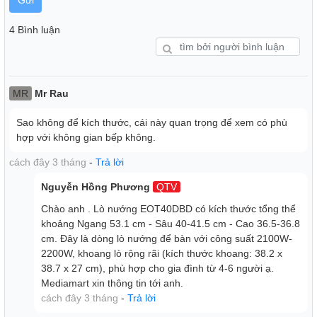
Gửi
4 Bình luận
Cài đặt thời gian lên đến 120 phút
Lò nướng có cài đặt thời gian lên đến 120 phút, vi vu cho
bạn chế biến mọi loại thực phẩm khó nhằn như gà quay
hay vịt quay. Mọi món nướng đều trở nên dễ dàng hơn với
MR
Mr Rau
lò nướng Electrolux.
Sao không để kích thước, cái này quan trọng để xem có phù
hợp với không gian bếp không.
cách đây 3 tháng
-
Trả lời
Nguyễn Hồng Phương
QTV
Chào anh . Lò nướng EOT40DBD có kích thước tổng thể
khoảng Ngang 53.1 cm - Sâu 40-41.5 cm - Cao 36.5-36.8
cm. Đây là dòng lò nướng để bàn với công suất 2100W-
2200W, khoang lò rộng rãi (kích thước khoang: 38.2 x
38.7 x 27 cm), phù hợp cho gia đình từ 4-6 người ạ.
Mediamart xin thông tin tới anh.
cách đây 3 tháng
-
Trả lời
Đa dạng chế biến món ăn