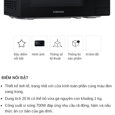
Đặc điểm
Hình ảnh
Thông số
Thông tin
AI tóm tắt
nổi bật
kỹ thuật
sản phẩm
ĐIỂM NỔI BẬT
Thiết kế tinh tế, trang nhã với cửa kính toàn phần cùng màu đen
sang trọng.
Dung tích 20 lít có thể bỏ vừa gà nguyên con khoảng 1 kg.
Công suất vi sóng 700W đáp ứng nhu cầu rã đông, hâm và nấu
thức ăn cơ bản của gia đình.