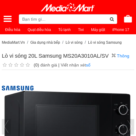
Điều hòa
Quạt điều hòa
Tủ lạnh
Tivi
Máy giặt
iPhone 17
MediaMart.Vn
Gia dụng nhà bếp
Lò vi sóng
Lò vi sóng Samsung
Lò vi sóng 20L Samsung MS20A3010AL/SV
Thông
(0)
đánh giá
|
Viết nhận xét
số