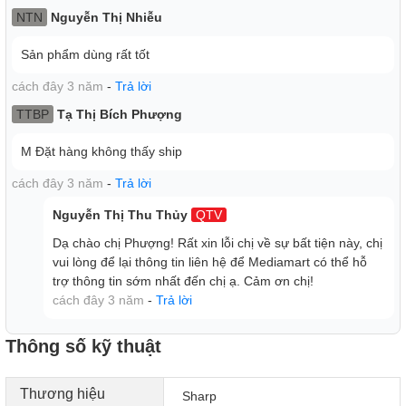
NTN
Nguyễn Thị Nhiễu
Sản phẩm dùng rất tốt
cách đây 3 năm
-
Trả lời
TTBP
Tạ Thị Bích Phượng
M Đặt hàng không thấy ship
cách đây 3 năm
-
Trả lời
Nguyễn Thị Thu Thủy
QTV
Dạ chào chị Phượng! Rất xin lỗi chị về sự bất tiện này, chị
vui lòng để lại thông tin liên hệ để Mediamart có thể hỗ
trợ thông tin sớm nhất đến chị ạ. Cảm ơn chị!
cách đây 3 năm
-
Trả lời
Thông số kỹ thuật
Thương hiệu
Sharp