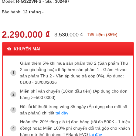
Model:
R-G322VN-S
- Sku:
302467
Bảo hành:
12 tháng
-
2.290.000 ₫
3.530.000 ₫
Tiết kiệm (35%)
KHUYẾN MẠI
Giảm thêm 5% khi mua sản phẩm thứ 2 (Sản phẩm Thứ
2 có giá bằng hoặc thấp hơn sản phẩm 1 - Giảm % vào
sản phẩm Thứ 2 - Vẫn áp dụng trả góp 0%). Áp dụng:
01/08 - 28/08/2026
Miễn phí vận chuyển (10km đầu tiên) (Áp dụng cho đơn
hàng >=500.000đ)
Đổi lỗi kĩ thuật trong vòng 35 ngày (Áp dụng cho một số
sản phẩm) chi tiết
tại đây
Hoàn tiền 20% tổng giá trị đơn hàng (tối đa 500K - 1 triệu
đồng) hoặc Miễn 100% phí chuyển đổi trả góp cho khách
hàng mở thẻ tín dụng TPBank EVO
tại đây
.