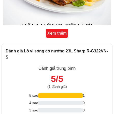
Xem thêm
CHỨC NĂNG RÃ ĐÔNG
Lò vi sóng Sharp
Linh hoạt trong việc rã đông theo trọng
Đánh giá Lò vi sóng có nướng 23L Sharp R-G322VN-
lượng hoặc theo thời gian, tối ưu hóa nhu cầu rã đông của
S
người dùng.
Đánh giá trung bình
5/5
(1 đánh giá)
5 sao
1
4 sao
0
3 sao
0