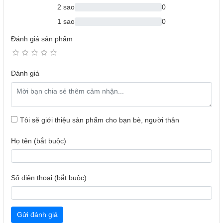
2 sao
0
1 sao
0
Đánh giá sản phẩm
Đánh giá
Tôi sẽ giới thiệu sản phẩm cho bạn bè, người thân
BẢNG ĐIỀU KHIỂN ANH-VIỆT
Họ tên (bắt buộc)
Bảng điều khiển của
lò vi sóng
hỗ trợ ngôn ngữ Tiếng Anh
và Tiếng Việt giúp bạn dễ dàng thao tác trong suốt quá trình
sử dụng.
Số điện thoại (bắt buộc)
Gửi đánh giá