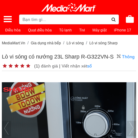
Điều hòa
Quạt điều hòa
Tủ lạnh
Tivi
Máy giặt
iPhone 17
MediaMart.Vn
Gia dụng nhà bếp
Lò vi sóng
Lò vi sóng Sharp
Lò vi sóng có nướng 23L Sharp R-G322VN-S
Thông
(1)
đánh giá
|
Viết nhận xét
số