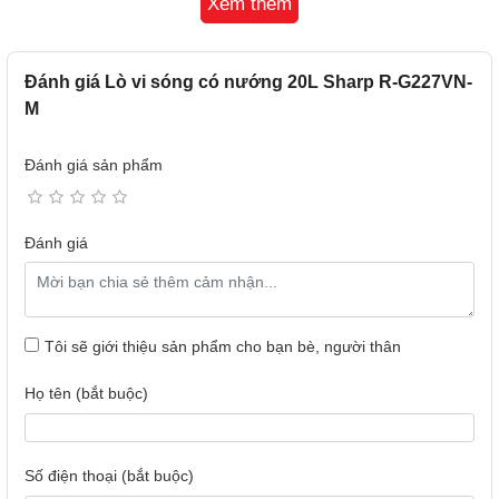
Xem thêm
CHỨC NĂNG RÃ ĐÔNG
Đánh giá Lò vi sóng có nướng 20L Sharp R-G227VN-
Với
Sharp R-G227VN-M
, chỉ với 1 thao tác điều chỉnh đơn
M
giản, thực phẩm sẽ được rã đông nhanh chóng trong
lò vi
sóng
.
Đánh giá sản phẩm
Đánh giá
Tôi sẽ giới thiệu sản phẩm cho bạn bè, người thân
Họ tên (bắt buộc)
Số điện thoại (bắt buộc)