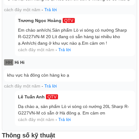
cách đây một năm
-
Trả lời
Trương Ngọc Hoàng
QTV
Em chào anh/chị.Sản phẩm Lò vi sóng có nướng Sharp
R-G227VN-M 20 Lít đang có sẵn hàng tại nhiều kho
ạ.Anh/chị đang ở khu vực nào ạ.Em cảm ơn !
cách đây một năm
-
Trả lời
HH
Hi Hi
khu vực hà đông còn hàng ko ạ
cách đây một năm
-
Trả lời
Lê Tuấn Anh
QTV
Dạ chào a, sản phẩm Lò vi sóng có nướng 20L Sharp R-
G227VN-M có sẵn ở Hà đông ạ. Em cảm ơn
cách đây một năm
-
Trả lời
Thông số kỹ thuật