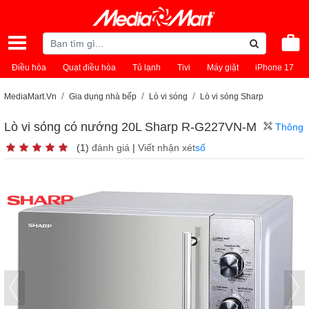
Điều hòa
Quạt điều hòa
Tủ lạnh
Tivi
Máy giặt
iPhone 17
MediaMart.Vn
Gia dụng nhà bếp
Lò vi sóng
Lò vi sóng Sharp
Lò vi sóng có nướng 20L Sharp R-G227VN-M
Thông
(1)
đánh giá
|
Viết nhận xét
số