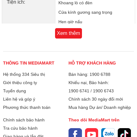
Tiện ích:
Khoang lò có đèn
Cửa kính gương sang trọng
Hẹn giờ nấu
Chuông báo khi nấu xong
Xem thêm
Bảo hành
12 tháng
Xuất xứ
Trung Quốc
THÔNG TIN MEDIAMART
HỖ TRỢ KHÁCH HÀNG
Hệ thống 334 Siêu thị
Bán hàng: 1900 6788
Giới thiệu công ty
Khiếu nại, Bảo hành:
Tuyển dụng
1900 6741
/
1900 6743
Liên hệ và góp ý
Chính sách 30 ngày đổi mới
Phương thức thanh toán
Mua hàng Dự án/ Doanh nghiệp
Chính sách bảo hành
Theo dõi MediaMart trên
Tra cứu bảo hành
Giao hàng và lắp đặt