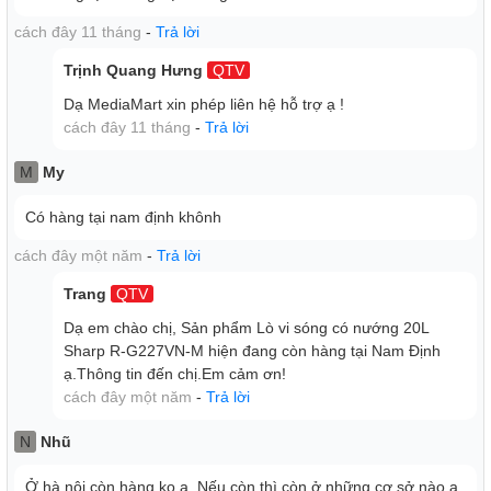
cách đây 11 tháng
-
Trả lời
Trịnh Quang Hưng
QTV
Dạ MediaMart xin phép liên hệ hỗ trợ ạ !
cách đây 11 tháng
-
Trả lời
M
My
Có hàng tại nam định khônh
cách đây một năm
-
Trả lời
BẢNG ĐIỀU KHIỂN ANH-VIỆT
Lò vi sóng Sharp
có bảng điều khiển hỗ trợ ngôn ngữ Tiếng
Trang
QTV
Anh và Tiếng Việt giúp bạn dễ dàng thao tác trong suốt quá
Dạ em chào chị, Sản phẩm Lò vi sóng có nướng 20L
trình sử dụng.
Sharp R-G227VN-M hiện đang còn hàng tại Nam Định
ạ.Thông tin đến chị.Em cảm ơn!
cách đây một năm
-
Trả lời
N
Nhũ
Ở hà nội còn hàng ko ạ. Nếu còn thì còn ở những cơ sở nào ạ