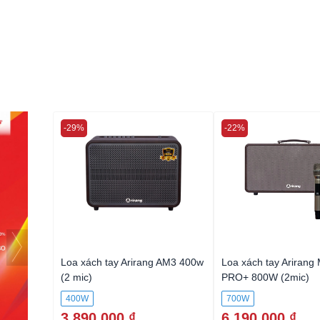
-29%
-22%
Loa xách tay Arirang AM3 400w
Loa xách tay Arirang
(2 mic)
PRO+ 800W (2mic)
400W
700W
3.890.000 ₫
6.190.000 ₫