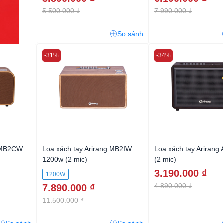
5.500.000 ₫
7.990.000 ₫
So sánh
-31%
-34%
g MB2CW
Loa xách tay Arirang MB2IW
Loa xách tay Arirang
1200w (2 mic)
(2 mic)
3.190.000 ₫
1200W
4.890.000 ₫
7.890.000 ₫
11.500.000 ₫