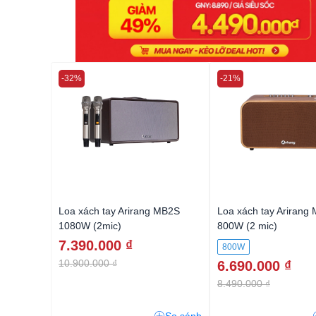
-32%
-21%
Loa xách tay Arirang MB2S
Loa xách tay Ariran
1080W (2mic)
800W (2 mic)
7.390.000 ₫
800W
10.900.000 ₫
6.690.000 ₫
8.490.000 ₫