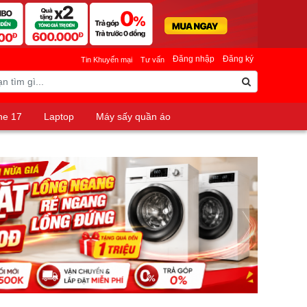
Đăng nhập
Đăng ký
Tin Khuyến mại
Tư vấn
ne 17
Laptop
Máy sấy quần áo