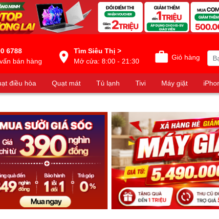
0 6788
Tìm Siêu Thị >
Giỏ hàng
vấn bán hàng
Mở cửa: 8:00 - 21:30
ạt điều hòa
Quạt mát
Tủ lạnh
Tivi
Máy giặt
iPho