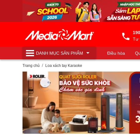
190
Tư 
DANH MỤC
SẢN PHẨM
Điều hòa
Qu
Máy lọc nước
Trang chủ
Loa xách tay Karaoke