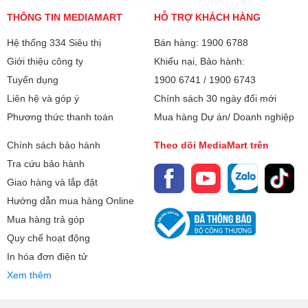
kỹ thuật số, rất hữu ích khi bạn muốn livestream hay thu âm
THÔNG TIN MEDIAMART
HỖ TRỢ KHÁCH HÀNG
chất lượng cao. Ngoài ra, cổng Optical In giúp nhận tín hiệu
Hệ thống 334 Siêu thị
Bán hàng: 1900 6788
âm thanh kỹ thuật số trực tiếp từ Smart TV, rất phù hợp khi
Giới thiệu công ty
Khiếu nại, Bảo hành:
bạn muốn hát karaoke hoặc xem phim với âm thanh sống
động qua màn hình lớn.
Tuyển dụng
1900 6741
/
1900 6743
Đặc biệt, loa còn có cổng Line In (3.5mm) để kết nối nhanh
Liên hệ và góp ý
Chính sách 30 ngày đổi mới
với các thiết bị di động như điện thoại, máy tính bảng,
Phương thức thanh toán
Mua hàng Dự án/ Doanh nghiệp
laptop, và cổng Guitar In (6.35mm) cho phép bạn cắm trực
tiếp đàn guitar điện hoặc các nhạc cụ khác, phục vụ nhu
Chính sách bảo hành
Theo dõi MediaMart trên
cầu biểu diễn âm nhạc đa dạng.
Tra cứu bảo hành
Giao hàng và lắp đặt
Hướng dẫn mua hàng Online
Mua hàng trả góp
Quy chế hoạt động
In hóa đơn điện tử
Xem thêm