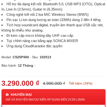
Hỗ trợ đa dạng kết nối: Bluetooth 5.0, USB MP3 (OTG), Optical
In, Line In (3.5mm), Guitar In (6.35mm)
Công nghệ kết nối 2 loa MIC Wireless Stereo (MWS)
Pin sạc Li-ion dung lượng an toàn (33Wh) dùng 2 đến 4 tiếng
Tích hợp soundcard digital, truyền âm thanh qua USB sắc nét,
không bị nhiễu như analog.
Đi kèm cặp micro không dây UHF cao cấp
Tuỳ chỉnh nâng cao bằng app SONCA MIXER
Ứng dụng CloudKaraoke độc quyền
Model:
CS25P400
- Sku:
102513
Bảo hành:
12 Tháng
-
3.290.000 ₫
4.990.000 ₫
Tiết kiệm (34%)
KHUYẾN MẠI
GIÁ VÀ KHUYẾN MẠI DỰ KIẾN ÁP DỤNG ĐẾN 23:59 | 28/08