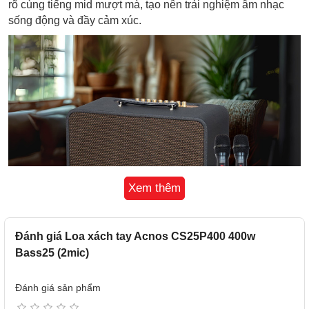
rõ cùng tiếng mid mượt mà, tạo nên trải nghiệm âm nhạc
sống động và đầy cảm xúc.
Xem thêm
Đánh giá Loa xách tay Acnos CS25P400 400w
Bass25 (2mic)
Hiệu Ứng Karaoke Chuyên Nghiệp Với Echo, Reverb Và
Công Nghệ Chống Hú FBX
Đánh giá sản phẩm
Loa karaoke xách tay Acnos CS250Pro được trang bị các