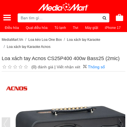
Điều hòa
Quạt điều hòa
Tủ lạnh
Tivi
Máy giặt
iPhone 17
MediaMart.Vn
Loa kéo Loa One Box
Loa xách tay Karaoke
Loa xách tay Karaoke Acnos
Loa xách tay Acnos CS25P400 400w Bass25 (2mic)
(0)
đánh giá
|
Viết nhận xét
Thông số