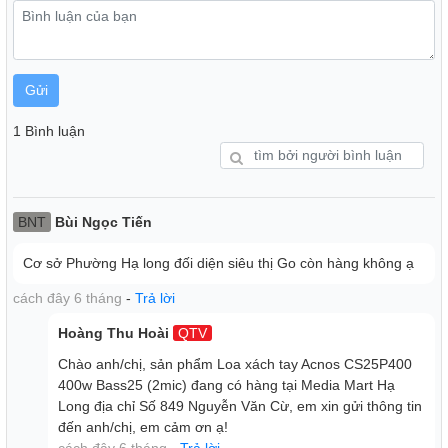
Gửi
1 Bình luận
BNT
Bùi Ngọc Tiến
Công Nghệ MIC Wireless Stereo - Trải Nghiệm Âm Thanh
Cơ sở Phường Hạ long đối diện siêu thị Go còn hàng không ạ
Stereo Sống Động
Một điểm cộng nổi bật của loa Acnos CS250Pro là tính
cách đây 6 tháng
-
Trả lời
năng MIC Wireless Stereo (MWS), cho phép kết nối hai loa
cùng lúc để phát âm thanh stereo chân thực. Bạn chỉ cần
Hoàng Thu Hoài
QTV
kết nối Bluetooth với một loa làm loa chính (Master), mọi
Chào anh/chị, sản phẩm Loa xách tay Acnos CS25P400
hiệu ứng âm thanh, bao gồm micro và nhạc nền, sẽ được
400w Bass25 (2mic) đang có hàng tại Media Mart Hạ
đồng bộ trên cả hai loa. Nhờ đó, bạn có thể tận hưởng âm
Long địa chỉ Số 849 Nguyễn Văn Cừ, em xin gửi thông tin
nhạc với chất lượng không gian 3D sống động, thích hợp
đến anh/chị, em cảm ơn ạ!
cho các buổi tụ họp, dã ngoại hoặc những buổi hát karaoke
cách đây 6 tháng
-
Trả lời