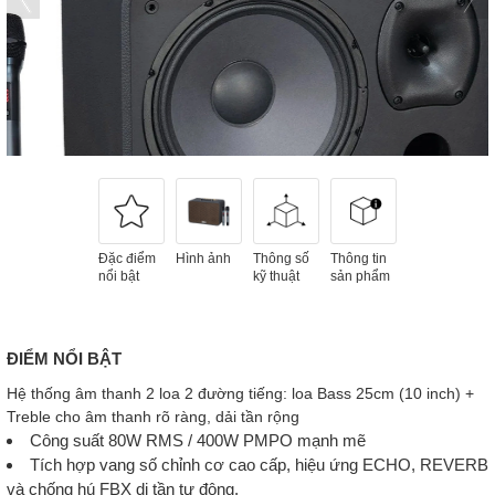
Đặc điểm
Hình ảnh
Thông số
Thông tin
nổi bật
kỹ thuật
sản phẩm
ĐIỂM NỔI BẬT
Hệ thống âm thanh 2 loa 2 đường tiếng: loa Bass 25cm (10 inch) +
Treble cho âm thanh rõ ràng, dải tần rộng
Công suất 80W RMS / 400W PMPO mạnh mẽ
Tích hợp vang số chỉnh cơ cao cấp, hiệu ứng ECHO, REVERB
và chống hú FBX di tần tự động.