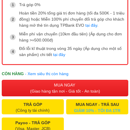
Trả góp 0%
Hoàn tiền 20% tổng giá trị đơn hàng (tối đa 500K - 1 triệu
đồng) hoặc Miễn 100% phí chuyển đổi trả góp cho khách
hàng mở thẻ tín dụng TPBank EVO
tại đây
.
Miễn phí vận chuyển (10km đầu tiên) (Áp dụng cho đơn
hàng >=500.000đ)
Đổi lỗi kĩ thuật trong vòng 35 ngày (Áp dụng cho một số
sản phẩm) chi tiết
tại đây
CÒN HÀNG
- Xem siêu thị còn hàng
MUA NGAY
(Giao hàng tận nơi - Giá tốt - An toàn)
TRẢ GÓP
MUA NGAY - TRẢ SAU
(Công ty tài chính)
GIẢM 10% - TỐI ĐA 1TR
Payoo - TRẢ GÓP
(Visa, Master, JCB)