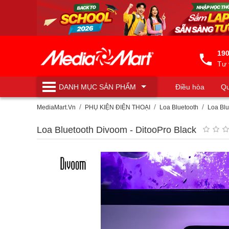
190
Tư 
DANH MỤC
SẢN PHẨM
Điều hòa
Qu
Máy lọc nước
MediaMart.Vn
PHỤ KIỆN ĐIỆN THOẠI
Loa Bluetooth
Loa Bl
Loa Bluetooth Divoom - DitooPro Black