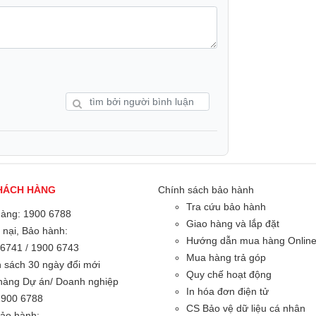
 của Ditoo Pro nằm trong một máy tính cá
 lên rất nhiều. Bề mặt được thiết kế chất
 Loa
HÁCH HÀNG
Chính sách bảo hành
Tra cứu bảo hành
hàng: 1900 6788
Giao hàng và lắp đặt
 nại, Bảo hành:
Hướng dẫn mua hàng Onlin
 6741
/
1900 6743
Mua hàng trả góp
 sách 30 ngày đổi mới
Quy chế hoạt động
hàng Dự án/ Doanh nghiệp
In hóa đơn điện tử
1900 6788
CS Bảo vệ dữ liệu cá nhân
Bảo hành: