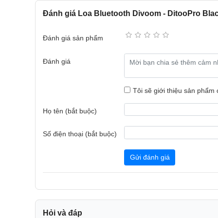
Đánh giá Loa Bluetooth Divoom - DitooPro Bla
Đánh giá sản phẩm
Đánh giá
Tôi sẽ giới thiệu sản phẩm
Họ tên (bắt buộc)
Số điện thoại (bắt buộc)
Gửi đánh giá
Là một trong những kiểu trang trí máy tính để bàn đ
của bạn trở nên tuyệt đẹp hơn. Sự xuất hiện của Dit
Hỏi và đáp
cấp một không gian độc đáo cho căn phòng của bạn