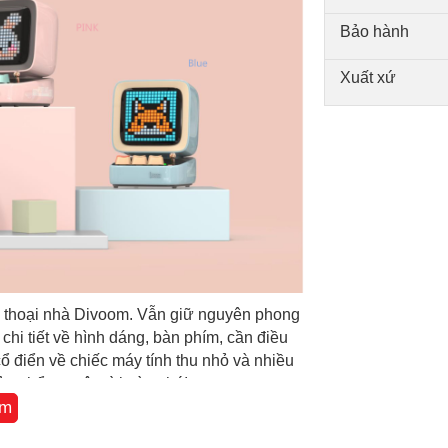
Bảo hành
Xuất xứ
n thoại nhà Divoom. Vẫn giữ nguyên phong
chi tiết về hình dáng, bàn phím, cần điều
cổ điển về chiếc máy tính thu nhỏ và nhiều
n phẩm tuyệt vời này nhé!
êm