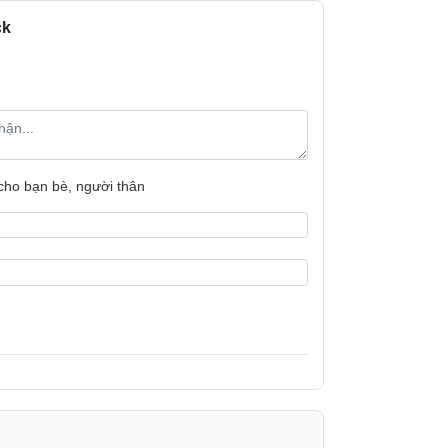
ck
 cho bạn bè, người thân
ược làm thủ công tinh xảo cho căn phòng
oo Pro và ánh sáng nghệ thuật Pixel cung