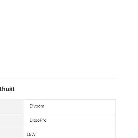
thuật
Divoom
DitooPro
15W