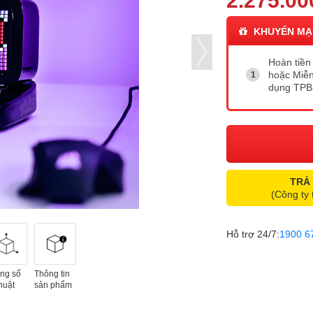
2.275.00
KHUYẾN MẠ
Hoàn tiền 
hoặc Miễn
dụng TP
TRẢ
(Công ty 
Hỗ trợ 24/7:
1900 6
ng số
Thông tin
huật
sản phẩm