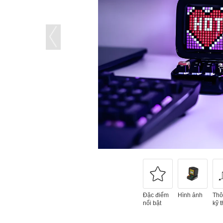
Đặc điểm
Hình ảnh
Thô
nổi bật
kỹ t