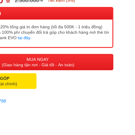
0 ₫
2.500.000 ₫
Tiết kiệm (9%)
I
20% tổng giá trị đơn hàng (tối đa 500K - 1 triệu đồng)
 100% phí chuyển đổi trả góp cho khách hàng mở thẻ tín
Bank EVO
tại đây
.
MUA NGAY
(Giao hàng tận nơi - Giá tốt - An toàn)
 GÓP
tài chính)
788