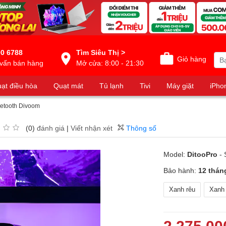
0 6788
Tìm Siêu Thị >
Giỏ hàng
vấn bán hàng
Mở cửa: 8:00 - 21:30
ạt điều hòa
Quạt mát
Tủ lạnh
Tivi
Máy giặt
iPho
uetooth Divoom
(0)
đánh giá
|
Viết nhận xét
Thông số
Model:
DitooPro
- 
Bảo hành:
12 thán
Xanh rêu
Xanh