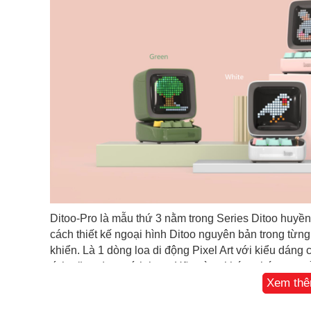
Ditoo-Pro là mẫu thứ 3 nằm trong Series Ditoo huyề
cách thiết kế ngoại hình Ditoo nguyên bản trong từng 
khiển. Là 1 dòng loa di động Pixel Art với kiểu dáng 
tính năng được tích hợp. Hãy cùng khám phá ngay sả
Xem th
Thiết Kế Tinh Tế Mang Đậm Nét Cổ Điển