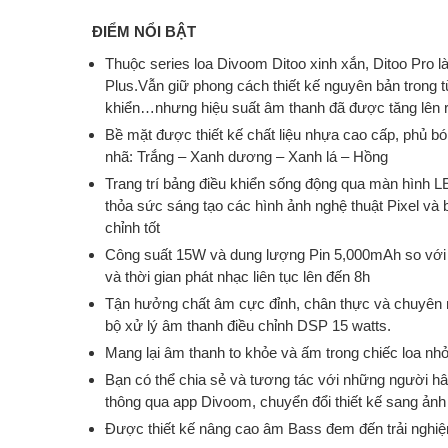
ĐIỂM NỔI BẬT
Thuộc series loa Divoom Ditoo xinh xắn, Ditoo Pro là 
Plus.Vẫn giữ phong cách thiết kế nguyên bản trong từ
khiển…nhưng hiệu suất âm thanh đã được tăng lên r
Bề mặt được thiết kế chất liệu nhựa cao cấp, phủ 
nhã: Trắng – Xanh dương – Xanh lá – Hồng
Trang trí bảng điều khiển sống động qua màn hình L
thỏa sức sáng tạo các hình ảnh nghệ thuật Pixel và
chỉnh tốt
Công suất 15W và dung lượng Pin 5,000mAh so với h
và thời gian phát nhạc liên tục lên đến 8h
Tận hưởng chất âm cực đỉnh, chân thực và chuyên 
bộ xử lý âm thanh điều chỉnh DSP 15 watts.
Mang lại âm thanh to khỏe và ấm trong chiếc loa nhỏ
Bạn có thể chia sẻ và tương tác với những người hâm
thông qua app Divoom, chuyển đổi thiết kế sang ảnh
Được thiết kế nâng cao âm Bass đem đến trải nghiệ