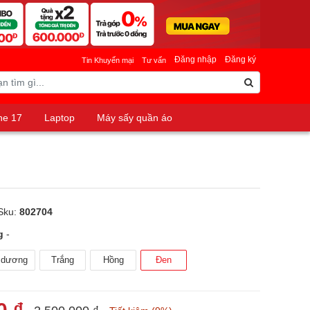
Đăng nhập
Đăng ký
Tin Khuyến mại
Tư vấn
ne 17
Laptop
Máy sấy quần áo
Sku:
802704
g
-
 dương
Trắng
Hồng
Đen