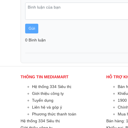
Được kế thừa và cải tiến từ bản Ditoo, các tính năng
nhân CRT cổ điển và hiệu suất âm thanh đã được tăng
liệu nhựa cao cấp, phủ bóng và chống trầy xước cho
Gửi
Âm Thanh Vượt Trội
0 Bình luận
THÔNG TIN MEDIAMART
HỖ TRỢ K
Hệ thống 334 Siêu thị
Bán 
Giới thiệu công ty
Khiếu
Tuyển dụng
1900
Liên hệ và góp ý
Chính
Phương thức thanh toán
Mua 
Hệ thống 334 Siêu thị
Bán hàng: 
Giới thiệu công ty
Khiếu nại, 