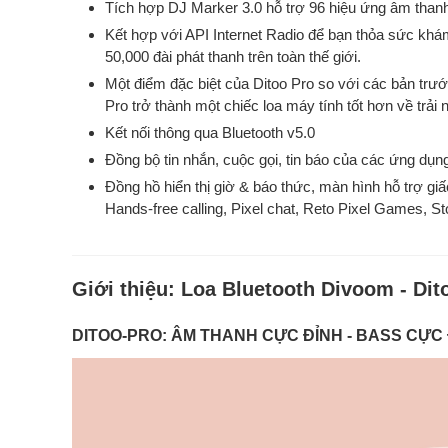
Tích hợp DJ Marker 3.0 hỗ trợ 96 hiệu ứng âm than
Kết hợp với API Internet Radio để bạn thỏa sức kh
50,000 đài phát thanh trên toàn thế giới.
Một điểm đặc biệt của Ditoo Pro so với các bản trư
Pro trở thành một chiếc loa máy tính tốt hơn về trả
Kết nối thông qua Bluetooth v5.0
Đồng bộ tin nhắn, cuộc gọi, tin báo của các ứng dụn
Đồng hồ hiển thị giờ & báo thức, màn hình hỗ trợ giấ
Hands-free calling, Pixel chat, Reto Pixel Games, 
Giới thiệu:
Loa Bluetooth Divoom - Dit
DITOO-PRO: ÂM THANH CỰC ĐỈNH - BASS CỰC